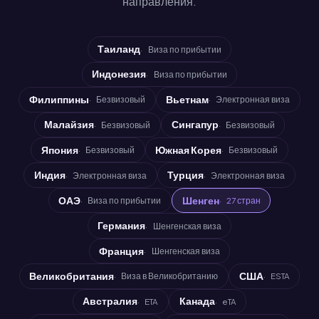
направления.
Таиланд
Виза по прибытии
Индонезия
Виза по прибытии
Филиппины
Вьетнам
Безвизовый
Электронная виза
Малайзия
Сингапур
Безвизовый
Безвизовый
Япония
Южная Корея
Безвизовый
Безвизовый
Индия
Турция
Электронная виза
Электронная виза
ОАЭ
Шенген
Виза по прибытии
27 стран
Германия
Шенгенская виза
Франция
Шенгенская виза
Великобритания
США
Виза в Великобританию
ESTA
Австралия
Канада
ETA
eTA