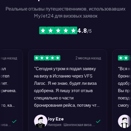
Реальные отзывы путешественников, использовавших
MyJet24 для визовых заявок
4.8
/5
2 месяца назад
"Сегодня утром я подал заявку
"Вся концепция 
на визу в Испанию через VFS
бронирования ре
Лагос. Я не знаю, будет ли виза
одобрением визы 
одобрена. Я пишу этот отзыв
Вы просите меня
специально о части
поездку, которую
бронирования рейса, потому что
смогу совершить
это был единственный шаг в
не вернет мне де
Joy Eze
Emeka N
этом процессе, который не
откажут. Посольс
Нигерия · Шенгенская виза (Испания)
Нигерия · В
заставлял меня рвать на себе
Все это знают. Н