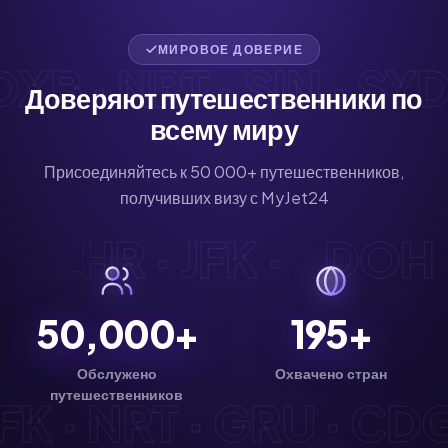
МИРОВОЕ ДОВЕРИЕ
 NRT · SIN · SYD · FR
Доверяют путешественники по
всему миру
Присоединяйтесь к 50 000+ путешественников,
получивших визу с MyJet24
· CDG · LHR · JFK ·
50,000+
195+
Обслужено
Охвачено стран
путешественников
 NRT · GRU · CDG · HK