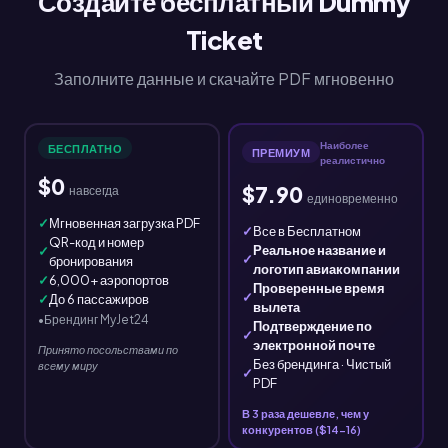
Создайте бесплатный Dummy
Ticket
Заполните данные и скачайте PDF мгновенно
Наиболее
БЕСПЛАТНО
ПРЕМИУМ
реалистично
$0
$7.90
навсегда
единовременно
✓
Мгновенная загрузка PDF
✓
Все в Бесплатном
QR-код и номер
Реальное название и
✓
✓
бронирования
логотип авиакомпании
✓
6,000+ аэропортов
Проверенные время
✓
✓
До 6 пассажиров
вылета
•
Брендинг MyJet24
Подтверждение по
✓
электронной почте
Принято посольствами по
Без брендинга · Чистый
всему миру
✓
PDF
В 3 раза дешевле, чем у
конкурентов ($14-16)