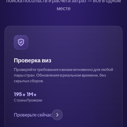
поиска посольств и расчета затрат — все в одном
месте
Проверка виз
Проверяйте требования к визам мгновенно для любой
пары стран. Обновления в реальном времени, без
скрытых сборов.
195+
1M+
Страны
Проверки
Проверьте сейчас