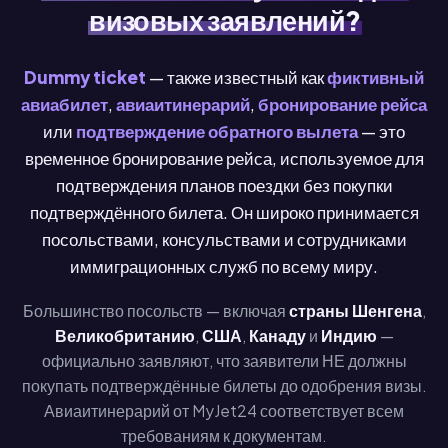
визовых заявлений?
Dummy ticket
— также известный как
фиктивный
авиабилет
,
авиаитинерарий
,
бронирование рейса
или
подтверждение обратного вылета
— это
временное бронирование рейса, используемое для
подтверждения планов поездки без покупки
подтверждённого билета. Он широко принимается
посольствами, консульствами и сотрудниками
иммиграционных служб по всему миру.
Большинство посольств — включая
страны Шенгена
,
Великобританию
,
США
,
Канаду
и
Индию
—
официально заявляют, что заявители НЕ должны
покупать подтверждённые билеты до одобрения визы.
Авиаитинерарий от MyJet24 соответствует всем
требованиям к документам.