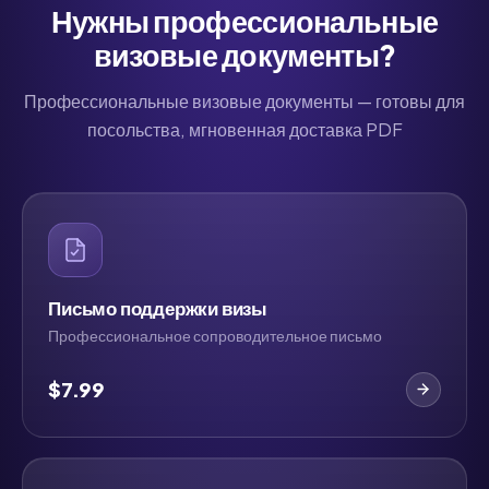
е всего беспокойства.
посольство. Получил визу.
Нужны профессиональные
бо. Искренне."
Нетми получает полную засл
визовые документы?
за рекомендацию. MyJet24
получает заслугу за
Профессиональные визовые документы — готовы для
существование. Мой кошеле
посольства, мгновенная доставка PDF
получает заслугу за то, что н
потерял еще 5000 рупий."
Письмо поддержки визы
Профессиональное сопроводительное письмо
$7.99