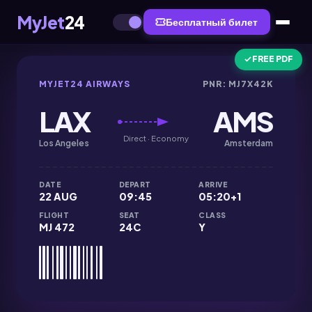
MyJet
24
Бесплатный билет
FREE PDF
MYJET24 AIRWAYS
PNR: MJ7X42K
LAX
AMS
Direct · Economy
Los Angeles
Amsterdam
DATE
DEPART
ARRIVE
22 AUG
09:45
05:20+1
FLIGHT
SEAT
CLASS
MJ 472
24C
Y