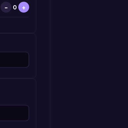
−
+
0