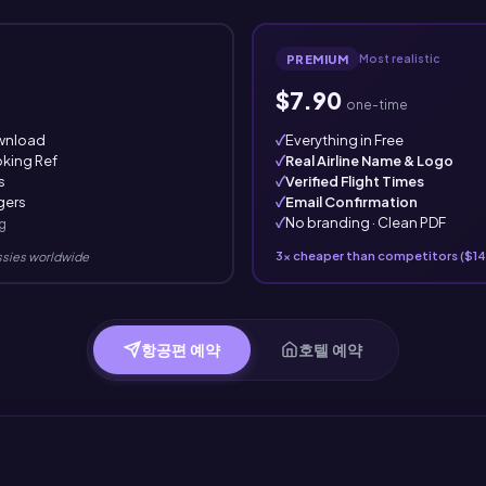
PREMIUM
Most realistic
$7.90
one-time
ownload
✓
Everything in Free
king Ref
✓
Real Airline Name & Logo
s
✓
Verified Flight Times
gers
✓
Email Confirmation
✓
No branding · Clean PDF
g
3x cheaper than competitors ($14
sies worldwide
항공편 예약
호텔 예약