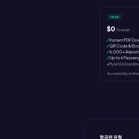
FREE
$0
forever
✓
Instant PDF D
✓
QR Code & Boo
✓
6,000+ Airport
✓
Up to 6 Passen
•
MyJet24 brandin
Accepted by embas
항공편 유형