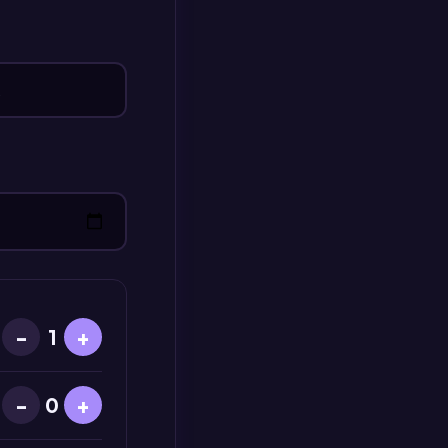
−
+
1
−
+
0