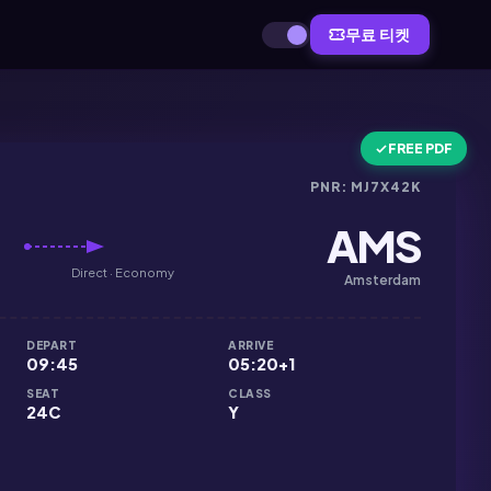
무료 티켓
FREE PDF
PNR: MJ7X42K
AMS
Direct · Economy
Amsterdam
DEPART
ARRIVE
09:45
05:20+1
SEAT
CLASS
24C
Y