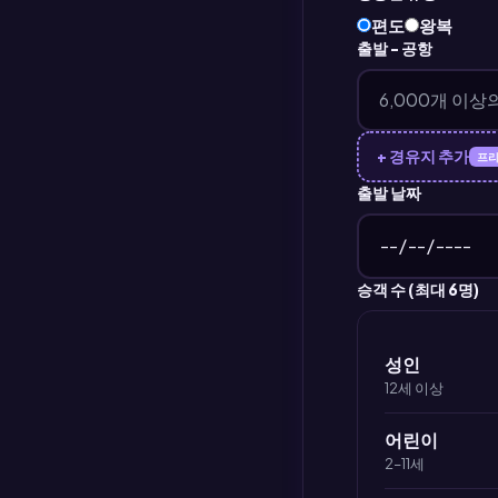
편도
왕복
출발 - 공항
+ 경유지 추가
프
출발 날짜
승객 수 (최대 6명)
성인
12세 이상
어린이
2–11세