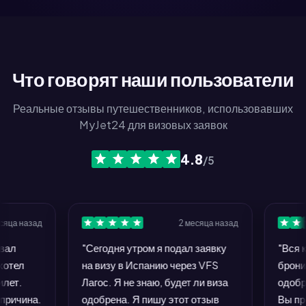
Что говорят наши пользователи
Реальные отзывы путешественников, использовавших
MyJet24 для визовых заявок
4.8
/5
 назад
2 месяца назад
"Сегодня утром я подал заявку
"Вся конц
л
на визу в Испанию через VFS
бронирова
.
Лагос. Я не знаю, будет ли виза
одобрение
чина.
одобрена. Я пишу этот отзыв
Вы просит