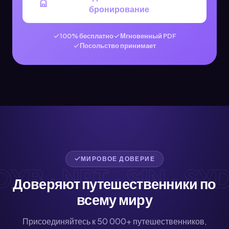
бронирование
100% бесплатно
Мгновенный PDF
Посольство принимает
МИРОВОЕ ДОВЕРИЕ
B · NRT · SIN · SYD ·
Доверяют путешественники по
всему миру
Присоединяйтесь к 50 000+ путешественников,