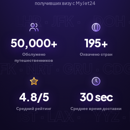
получивших визу с MyJet24
DG · LHR · JFK ·
DOH
50,000+
195+
Обслужено
Охвачено стран
путешественников
K · NRT · GRU · CDG ·
4.8/5
30
sec
Средний рейтинг
Среднее время доставки
YD · IST · LAX ·
YYZ