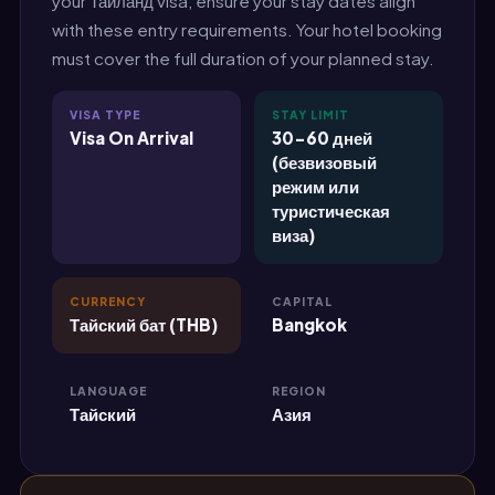
your Таиланд visa, ensure your stay dates align
with these entry requirements. Your hotel booking
must cover the full duration of your planned stay.
VISA TYPE
STAY LIMIT
Visa On Arrival
30-60 дней
(безвизовый
режим или
туристическая
виза)
CURRENCY
CAPITAL
Тайский бат (THB)
Bangkok
LANGUAGE
REGION
Тайский
Азия