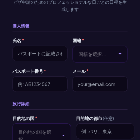
ビザ申請のためのプロフェッショナルな日ごとの日程を生
成します
個人情報
氏名
*
国籍
*
国籍を選択...
パスポート番号
*
メール
*
旅行詳細
目的地の国
*
目的地の都市
(任意)
目的地の国を選
択...