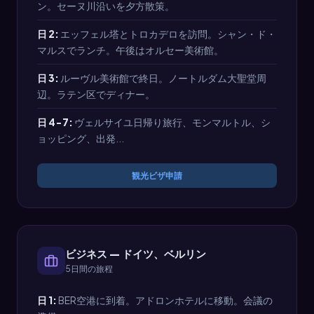
ン。セーヌ川沿いを夕方散策。
日 2:
エッフェル塔とトロカデロを訪問。シャン・ド・
マルスでランチ。午後はオルセー美術館。
日 3:
ルーヴル美術館で終日。ノートルダム大聖堂周
辺。ラテン区でディナー。
日 4-7:
ヴェルサイユ日帰り旅行、モンマルトル、シ
ョッピング、出発...
観光ビザ申請
ビジネス — ドイツ、ベルリン
5日間の旅程
日 1:
BER空港に到着。アドロンホテルに移動。会議の