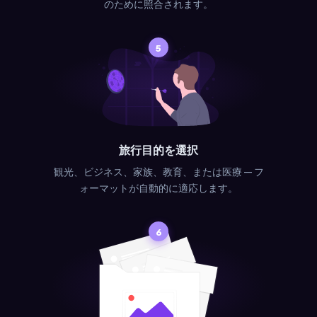
のために照合されます。
5
旅行目的を選択
観光、ビジネス、家族、教育、または医療 — フ
ォーマットが自動的に適応します。
6