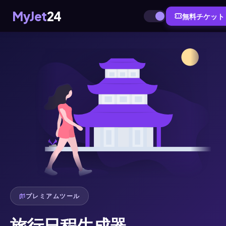
MyJet
24
無料チケット
プレミアムツール
旅行日程生成器