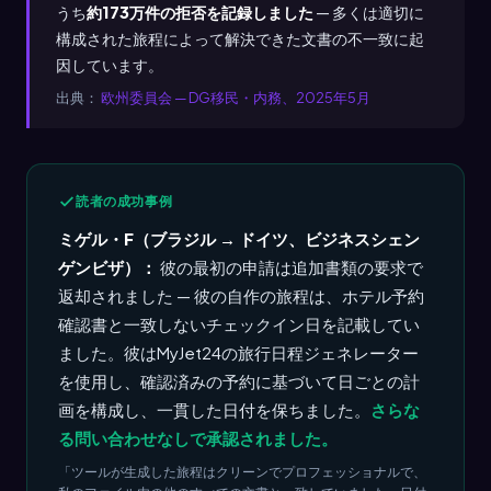
うち
約173万件の拒否を記録しました
— 多くは適切に
構成された旅程によって解決できた文書の不一致に起
因しています。
出典：
欧州委員会 — DG移民・内務、2025年5月
読者の成功事例
ミゲル・F（ブラジル → ドイツ、ビジネスシェン
ゲンビザ）：
彼の最初の申請は追加書類の要求で
返却されました — 彼の自作の旅程は、ホテル予約
確認書と一致しないチェックイン日を記載してい
ました。彼はMyJet24の旅行日程ジェネレーター
を使用し、確認済みの予約に基づいて日ごとの計
画を構成し、一貫した日付を保ちました。
さらな
る問い合わせなしで承認されました。
「ツールが生成した旅程はクリーンでプロフェッショナルで、