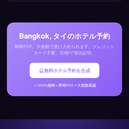
Bangkok, タイのホテル予約
即時PDF。大使館で受け入れられます。クレジット
カード不要。30秒で宿泊証明。
無料ホテル予約を生成
100%無料
即時PDF
大使館承認