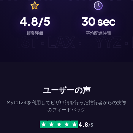
4.8/5
30
sec
顧客評価
平均配達時間
YD · IST · LAX ·
YYZ
ユーザーの声
MyJet24を利用してビザ申請を行った旅行者からの実際
のフィードバック
4.8
/5