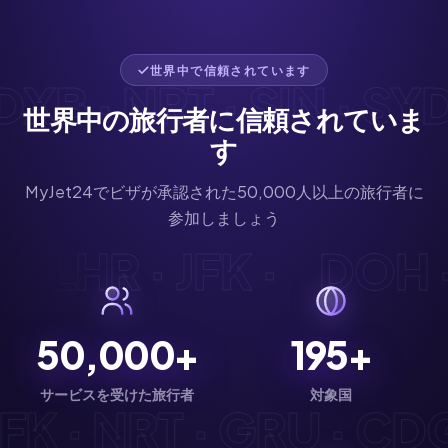
世界中で信頼されています
B · NRT · SIN · SYD ·
世界中の旅行者に信頼されていま
す
MyJet24でビザが承認された50,000人以上の旅行者に
参加しましょう
DG · LHR · JFK ·
DOH
50,000+
195+
サービスを受けた旅行者
対象国
K · NRT · GRU · CDG ·