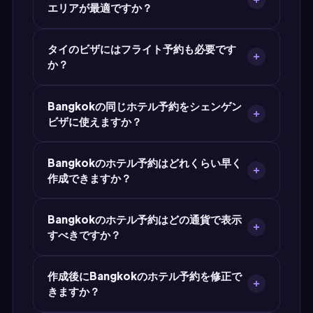
エリアが最適ですか？
大使館が多数派です。確実に受理されるために
は、MyJet24の従来型ホテル予約をご利用くださ
Bangkokの中心部や観光エリアに近いホテルを
い。
タイのビザにはフライト予約も必要です
選んでください。大使館職員は人気エリアの有名
か？
ホテルを認識しやすいものです。場所自体はビザ
の合否に影響しませんが、知名度のあるホテルは
はい、タイのビザ申請のほとんどでホテル予約と
信頼性を高めます。
Bangkokの同じホテル予約をシェンゲン
フライト旅程表の両方が求められます。MyJet24
ビザに使えますか？
は無料のダミーチケットジェネレーターも提供
——1回のアクセスでフライト予約とホテル予約の
タイがシェンゲン加盟国の場合、Bangkokのホ
両方が手に入ります。
Bangkokのホテル予約はどれくらい早く
テル予約の日付はシェンゲンビザの有効期間内で
作成できますか？
ある必要があります。複数国を回る場合は、最も
宿泊数が多い国の宿泊証明を提出してください。
MyJet24ならBangkokのホテル予約PDFは30秒
Bangkokのホテル予約はどの通貨で表示
以内に完成します。ホテル情報、日付、氏名を入
すべきですか？
力して、PDFを即ダウンロード。待ち時間も審査
プロセスもありません。
タイの現地通貨はタイバーツ (THB)ですが、大使
作成後にBangkokのホテル予約を修正で
館はUSD、EUR、自国通貨など任意の通貨表示の
きますか？
ホテル予約を受け付けます。通貨が受理に影響す