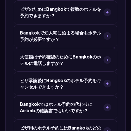
数、固有の確認番号、総宿泊数が含まれます。
ホテル予約はタイでの滞在予定の全泊をカバーす
ビザのためにBangkokで複数のホテルを
る必要があります。最長滞在期間は30~60日間
予約できますか？
(ビザ免除またはツーリストビザ)です。宿泊が旅
行期間全体をカバーしていない場合、大使館は申
はい。Bangkok滞在中に複数のホテルに泊まる
請を却下することがあります。
Bangkokで知人宅に泊まる場合もホテル
予定なら、MyJet24でホテルごとに予約確認書を
予約が必要ですか？
作成してください。すべてのPDFをビザ申請に添
えて提出し、宿泊計画の全体を示しましょう。
Bangkokで友人や家族の家に滞在する場合は、
大使館は予約確認のためにBangkokのホ
通常ホテル予約の代わりにホストからの招待状が
テルに電話しますか？
必要です。MyJet24はそのための招待状ジェネレ
ーターを提供しています。
ホテルに電話して抜き打ち確認を行う大使館もあ
ビザ承認後にBangkokのホテル予約をキ
ります。確認の程度は大使館と国籍によって異な
ャンセルできますか？
ります。MyJet24のホテル予約は必要事項を完備
したプロ仕様のフォーマットで、目視確認にも電
MyJet24のホテル予約は予約確認書であり、前払
話照会にも対応できます。
Bangkokではホテル予約の代わりに
い済みの予約ではありません。ビザ承認後に
Airbnbの確認書でもいいですか？
Bangkokで実際に泊まるホテルを自由に予約で
きます。キャンセル料も金銭リスクもありませ
Airbnbの確認書を受け付けるタイの大使館もあり
ん。
ビザ用のホテル予約にはBangkokのどの
ますが、検証しやすい標準的なホテル予約を好む