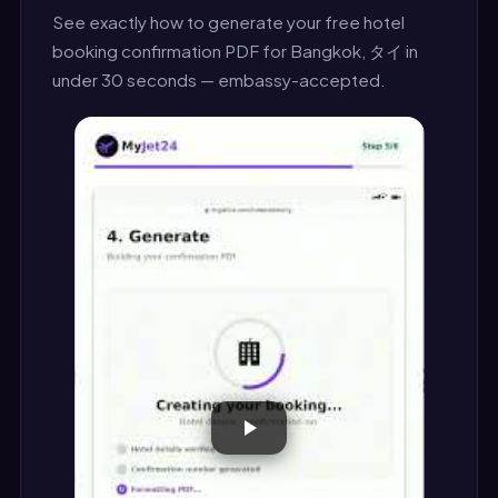
See exactly how to generate your free hotel
booking confirmation PDF for Bangkok, タイ in
under 30 seconds — embassy-accepted.