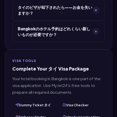
ることはありません。
新しい情報でいつでも新しいホテル予約PDFを作
タイのビザが却下されたら——お金を失い
成できます。MyJet24に戻って新しい内容を入力
ますか？
し、新しいPDFをダウンロードするだけ。作成で
きる予約数に制限はありません。
いいえ。MyJet24のBangkok用ホテル予約は無
Bangkokのホテル予約はどれくらい新し
料で前払い不要です。ビザが却下されても何も失
いものが必要ですか？
いません。ビザ承認前に実際のホテルに$100–
$500+を前払いする場合との決定的な違いで
ビザ書類の提出直前に作成するのが理想です——
す。
できれば30日以内。MyJet24は即時発行なの
で、タイのビザ申請を提出する直前に新しい書類
VISA TOOLS
を作成できます。
Complete Your タイ Visa Package
Your hotel booking in Bangkok is one part of the
visa application. Use MyJet24's free tools to
prepare all required documents.
Dummy Ticket タイ
Visa Checker
Embassy Finder
Visa Support Letter