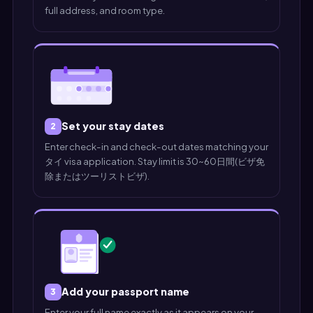
full address, and room type.
Set your stay dates
2
Enter check-in and check-out dates matching your
タイ visa application. Stay limit is 30~60日間(ビザ免
除またはツーリストビザ).
Add your passport name
3
Enter your full name exactly as it appears on your