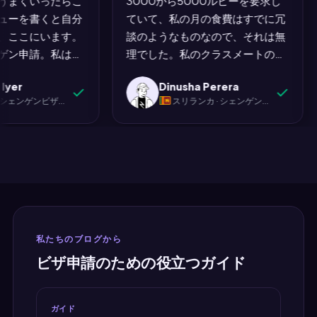
日。うまくいったらこ
3000から5000ルピーを要求し
の脳
た。シェンゲンプロセスの残りが
す。ラゴ
レビューを書くと自分
ていて、私の月の食費はすでに冗
ん
これのように機能していれば、誰
なく進み
ので、ここにいます。
談のようなものなので、それは無
かを
も文句を言わないでしょう。"
ライト書
ェンゲン申請。私は数
理でした。私のクラスメートのネ
し
せんでした
itやQuoraで恐ろしい
スミは、昨学期にMyJet24を使っ
hmi Iyer
Dinusha Perera
自分に何かがうまくい
てビザを取得したので、私も試し
 · シェンゲンビザ（スペイン）
スリランカ · シェンゲンビザ（ドイツ）
得させていました。何
てみました。コロンボからフラン
りませんでした。そし
クフルトへの往復。完了。予約番
トレスのかかる書類だ
号は確認したときに本物でした。
たフライト予約は、最
ドイツ大使館に印刷物を持って行
からず、最も心配を引
きました。ビザを取得しました。
かったものでした。あ
ネスミには推薦の全てのクレジッ
本当に。"
トがあります。MyJet24には存在
することのクレジットがありま
私たちのブログから
す。私の財布にはさらに5000ル
ビザ申請のための役立つガイド
ピーを失わなかったことのクレジ
ットがあります。"
ガイド