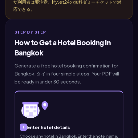
ザ利用者は要注意。MyJet24の無料ダミーチケットで対
応できる。
STEP BY STEP
How to Get a Hotel Booking in
Bangkok
Generate a free hotel booking confirmation for
Bangkok, タイ in four simple steps. Your PDF will
be ready in under 30 seconds.
Enter hotel details
1
Choose any hotel in Bangkok. Enter the hotel name,