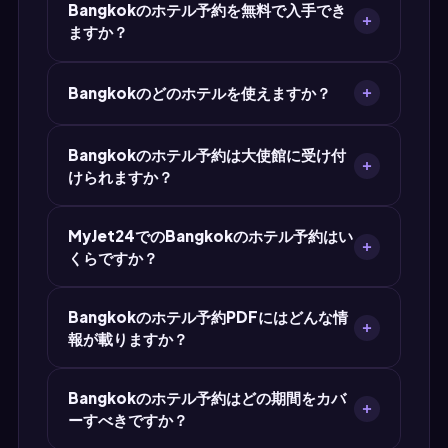
Bangkokのホテル予約を無料で入手でき
められます。氏名、チェックイン・チェックアウ
ますか？
ト日、ホテル住所、確認番号が記載された
Bangkokのホテル予約があれば、どの大使館へ
はい。MyJet24はBangkokをはじめ世界中のあ
の提出要件も満たせます。
Bangkokのどのホテルを使えますか？
らゆる都市のホテル予約PDFを無料で作成しま
す。クレジットカードもアカウント登録も不要。
ビザ申請にはBangkokのどのホテルでも使用で
宿泊証明は30秒で完成します。
Bangkokのホテル予約は大使館に受け付
きます。MyJet24のジェネレーターにホテル名と
けられますか？
住所を入力すれば、プロフェッショナルな予約確
認PDFを作成できます。実在する確認可能なホテ
はい。MyJet24のホテル予約PDFは、タイのビザ
ルを選ぶのがベストです。
MyJet24でのBangkokのホテル予約はい
申請の宿泊証明として世界中の大使館・領事館で
くらですか？
受け付けられています。ホテル名、住所、日付、
宿泊者名、確認番号など必須項目をすべて備えて
Bangkokの標準ホテル予約PDFは透かし入りで
います。
Bangkokのホテル予約PDFにはどんな情
完全無料です。プレミアム版は$7.90で、透かし
報が載りますか？
のないクリーンでプロフェッショナルなPDFを提
供——大使館提出用に推奨します。
PDFには、Bangkok内のホテル名と完全な住
Bangkokのホテル予約はどの期間をカバ
所、チェックイン・チェックアウト日、パスポー
ーすべきですか？
トと一致する宿泊者氏名、部屋タイプ、宿泊人