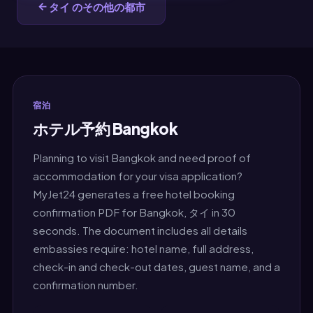
タイ のその他の都市
宿泊
ホテル予約 Bangkok
Planning to visit Bangkok and need proof of
accommodation for your visa application?
MyJet24 generates a free hotel booking
confirmation PDF for Bangkok, タイ in 30
seconds. The document includes all details
embassies require: hotel name, full address,
check-in and check-out dates, guest name, and a
confirmation number.