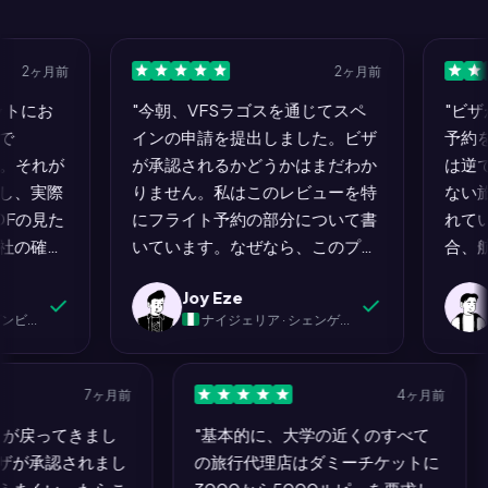
2ヶ月前
2ヶ月前
にお
"今朝、VFSラゴスを通じてスペ
"ビザが
インの申請を提出しました。ビザ
予約を要
それが
が承認されるかどうかはまだわか
は逆です
実際
りません。私はこのレビューを特
ない旅行
の見た
にフライト予約の部分について書
れていま
確認
いています。なぜなら、このプロ
合、航空
いま
セス全体の中で唯一、私の髪を引
ん。大使
Joy Eze
Em
乗客
き抜きたくならなかったステップ
す。誰も
ナイジェリア · シェンゲンビザ（スペイン）
ナ
ウト
だったからです。他のすべて：銀
しかし、
タリ
行の明細書、カバーレター、ホテ
ームをプ
に受
ルの予約、保険、予約スロットの
MyJet
7ヶ月前
4ヶ月前
社の
確保...痛みを伴いました。
で行った
ポートが戻ってきまし
"基本的に、大学の近くのすべて
では
MyJet24でのフライト予約は四分
にお金を
ンビザが承認されまし
の旅行代理店はダミーチケットに
それ
で完了し、ストレスはゼロでし
プレイし