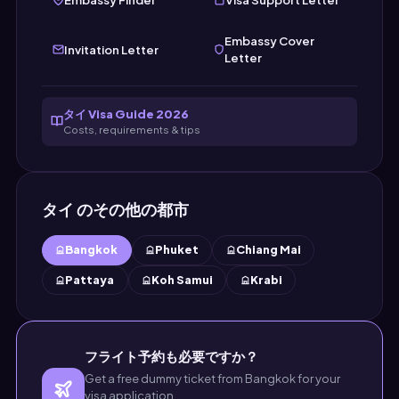
Embassy Cover
Invitation Letter
Letter
タイ Visa Guide 2026
Costs, requirements & tips
タイ のその他の都市
Bangkok
Phuket
Chiang Mai
Pattaya
Koh Samui
Krabi
フライト予約も必要ですか？
Get a free dummy ticket from Bangkok for your
visa application.