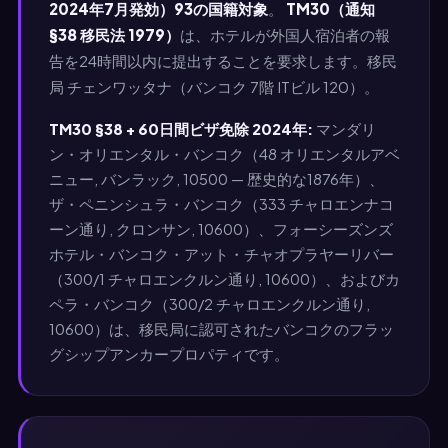
2024年7月発効）93の国籍対象
。
TM30（通知
§38 移民法 1979）
は、ホテルが外国人宿泊者の報
告を24時間以内に提出することを要求します。移民
局 チェンワッタナ（バンコク 7階 ITビル 120）。
TM30 §38 + 60日間ビザ免除 2024年:
マンダリ
ン・オリエンタル・バンコク（48 オリエンタルアベ
ニュー, バンラック, 10500 — 歴史的な1876年）、
ザ・ペニンシュラ・バンコク（333 チャロエンナコ
ーン通り, クロンサン, 10600）、フォーシーズンズ
ホテル・バンコク・アット・チャオプラヤーリバー
（300/1 チャロエンクルン通り, 10600）、およびカ
ペラ・バンコク（300/2 チャロエンクルン通り,
10600）は、移民局に認可されたバンコクのフラッ
グシップアンカープロパティです。