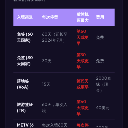
后续机
入境渠道
每次停留
费用
票最大
第60
免签 (60
60天（延长至
天或更
免费
天国家)
2024年7月）
早
第30
免签 (30
30天
天或更
免费
天国家)
早
2000泰
落地签
第15天
15天
铢（现
(VoA)
或更早
金）
第60
旅游签证
60天，单次入
天或更
40美元
(TR)
境
早
METV (6
每次入境60天
每次停
200美