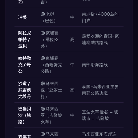
2)
吉）
老挝
南老挝 / 4000岛的
冲美
中
（巴色）
门户
阿拉尼
柬埔寨
最受欢迎的泰国–柬
帕特 /
（暹粒公
高
埔寨陆路路线
波贝
路）
哈特勒
柬埔寨
克 / 哥
（西哈努克
中
南部沿海路线
公
公路）
沙道 /
马来西
泰国–马来西亚主要
武吉凯
亚（亚罗士
高
南部公路边境
尤希丹
打）
巴当贝
马来西
直达火车 曼谷 → 玻
沙（铁
亚（吉隆坡
中
璃市 → 吉隆坡
路）
火车）
马来西
马来西亚东海岸连
双溪哥