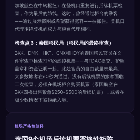
加坡航空在中转枢纽）在登机口重复进行后续机票检
查，作为最后的防线。这时，曾经通过柜台的乘客
——通过展示截图或希望获得宽容——被抓住。登机口
代理拒绝登机的权力与柜台代理相同。
检查点 3：泰国移民局（移民局的最终审查）
BKK、DMK、HKT、CNX和HDY的泰国移民官员在文
件审查中检查打印的虚拟机票——与TDAC提交、护照
盖章和资金证明一起。此处官员的自由裁量权最高。
大多数旅客在60秒内通过。没有后续机票的旅客面临
二次检查，必须在机场柜台购买机票（泰国航空在
BKK四楼出售紧急$250–$500的后续机票），或者在
极少数情况下被拒绝入境。
机场严格性矩阵
泰国9个机场后续机票严格性矩阵