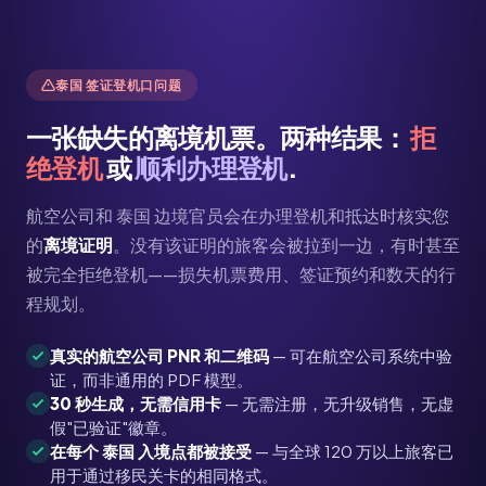
泰国 签证登机口问题
一张缺失的离境机票。两种结果：
拒
绝登机
或
顺利办理登机
.
航空公司和 泰国 边境官员会在办理登机和抵达时核实您
的
离境证明
。没有该证明的旅客会被拉到一边，有时甚至
被完全拒绝登机——损失机票费用、签证预约和数天的行
程规划。
真实的航空公司 PNR 和二维码
— 可在航空公司系统中验
证，而非通用的 PDF 模型。
30 秒生成，无需信用卡
— 无需注册，无升级销售，无虚
假"已验证"徽章。
在每个 泰国 入境点都被接受
— 与全球 120 万以上旅客已
用于通过移民关卡的相同格式。