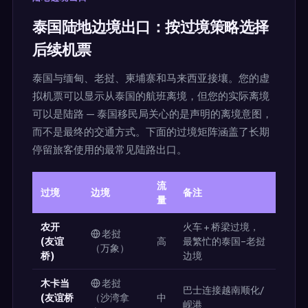
泰国陆地边境出口：按过境策略选择
后续机票
泰国与缅甸、老挝、柬埔寨和马来西亚接壤。您的虚
拟机票可以显示从泰国的航班离境，但您的实际离境
可以是陆路 — 泰国移民局关心的是声明的离境意图，
而不是最终的交通方式。下面的过境矩阵涵盖了长期
停留旅客使用的最常见陆路出口。
流
过境
边境
备注
量
农开
火车 + 桥梁过境，
老挝
(友谊
高
最繁忙的泰国–老挝
（万象）
桥)
边境
木卡当
老挝
巴士连接越南顺化/
(友谊桥
（沙湾拿
中
岘港