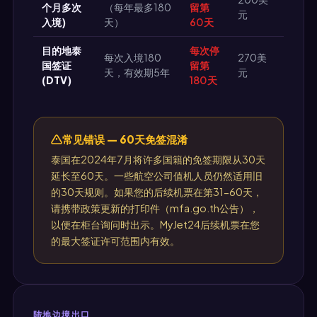
个月多次
（每年最多180
留第
元
入境)
天）
60天
目的地泰
每次停
每次入境180
270美
国签证
留第
天，有效期5年
元
(DTV)
180天
常见错误 — 60天免签混淆
泰国在2024年7月将许多国籍的免签期限从30天
延长至60天。一些航空公司值机人员仍然适用旧
的30天规则。如果您的后续机票在第31-60天，
请携带政策更新的打印件（mfa.go.th公告），
以便在柜台询问时出示。MyJet24后续机票在您
的最大签证许可范围内有效。
陆地边境出口