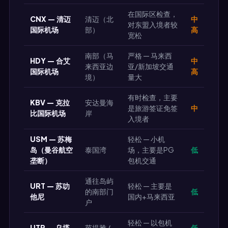
在国际区检查，
CNX — 清迈
清迈（北
中
对东盟入境者较
国际机场
部）
高
宽松
南部（马
严格 — 马来西
HDY — 合艾
中
来西亚边
亚/新加坡交通
国际机场
高
境）
量大
有时检查，主要
KBV — 克拉
安达曼海
是旅游签证免签
中
比国际机场
岸
入境者
USM — 苏梅
轻松 — 小机
岛（曼谷航空
泰国湾
场，主要是PG
低
垄断）
包机交通
通往岛屿
URT — 苏叻
轻松 — 主要是
的南部门
低
他尼
国内+马来西亚
户
轻松 — 以包机
UTP — 乌塔
芭提雅 /
低