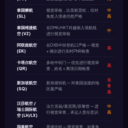
泰国狮航
视觉审核，比亚航宽松，但对
中
(SL)
免签入境者仍然严格
高
泰国维捷航
在DMK/HKT对越南入境航线
中
空 (VZ)
进行视觉审核
阿联酋航空
在DXB中转登机口严格 — 视觉
高
(EK)
+ 偶尔进行实时PNR检查
卡塔尔航空
多哈中转门 — 优先进行视觉审
高
(QR)
查，姓名 + 离境日期检查
非
新加坡航空
新加坡转机 — 对泰国连接的地
常
(SQ)
区最严格
高
汉莎航空 /
法兰克福/慕尼黑/苏黎世 — 进
中
瑞士国际航
行视觉审查，承运人责任意识
高
空 (LH/LX)
国泰航空
香港中转 — 视觉审查，如果免