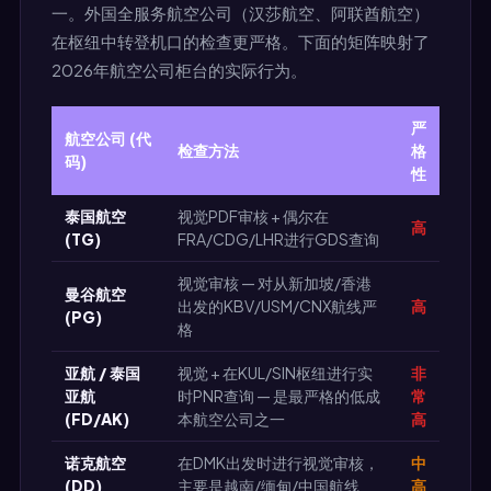
一。外国全服务航空公司（汉莎航空、阿联酋航空）
在枢纽中转登机口的检查更严格。下面的矩阵映射了
2026年航空公司柜台的实际行为。
严
航空公司 (代
检查方法
格
码)
性
泰国航空
视觉PDF审核 + 偶尔在
高
(TG)
FRA/CDG/LHR进行GDS查询
视觉审核 — 对从新加坡/香港
曼谷航空
出发的KBV/USM/CNX航线严
高
(PG)
格
亚航 / 泰国
视觉 + 在KUL/SIN枢纽进行实
非
亚航
时PNR查询 — 是最严格的低成
常
(FD/AK)
本航空公司之一
高
诺克航空
在DMK出发时进行视觉审核，
中
(DD)
主要是越南/缅甸/中国航线
高