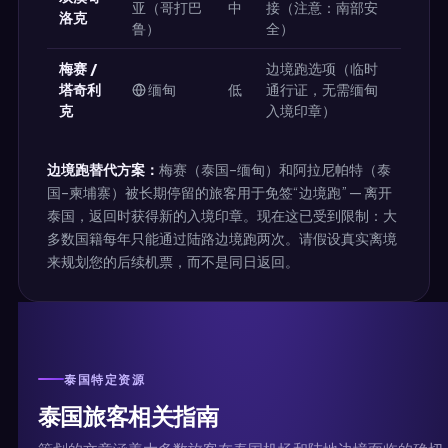
亚（哥打巴
中
接（注意：南部安
洛克
鲁）
全）
梅赛 /
边境跑选项（临时
塔奇利
缅甸
低
通行证，无需缅甸
克
入境印章）
边境跑替代方案：
梅赛（泰国–缅甸）和阿拉尼帕特（泰
国–柬埔寨）被长期停留的旅客用于免签“边境跑” — 离开
泰国，返回时获得新的入境印章。现在这已受到限制：大
多数国籍每年只能通过陆路边境跑两次。请假设真实离境
来规划您的后续机票，而不是同日返回。
泰国特定资源
泰国旅客相关指南