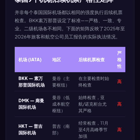
并非每个泰国国际机场都以相同的强度执行后续机票
检查。BKK素万那普设定了标准——严格、一致、专
业。二级机场各不相同。下面的矩阵反映了2025年至
2026年旅客和航空公司员工报告的实际执法情况。
严
机场 (IATA)
地区
后续机票检查
格
性
BKK — 素万
曼谷（主
在主要检查时始
高
那普国际机场
要枢纽）
终检查
曼谷（低
始终检查，亚
DMK — 廊曼
成本航空
航/诺克柜台尤
高
国际机场
枢纽）
其严格
经常检查，11月
HKT — 普吉
普吉（南
至4月高峰季节
高
国际机场
部）
加强