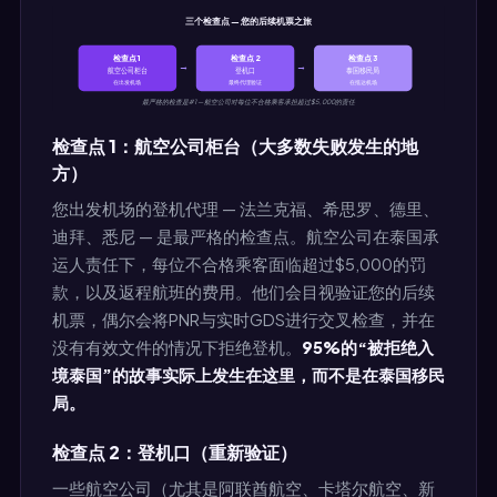
三个检查点 — 您的后续机票之旅
检查点 1
检查点 2
检查点 3
→
→
航空公司柜台
登机口
泰国移民局
在出发机场
最终代理验证
在抵达机场
最严格的检查是#1 — 航空公司对每位不合格乘客承担超过$5,000的责任
检查点 1：航空公司柜台（大多数失败发生的地
方）
您出发机场的登机代理 — 法兰克福、希思罗、德里、
迪拜、悉尼 — 是最严格的检查点。航空公司在泰国承
运人责任下，每位不合格乘客面临超过$5,000的罚
款，以及返程航班的费用。他们会目视验证您的后续
机票，偶尔会将PNR与实时GDS进行交叉检查，并在
没有有效文件的情况下拒绝登机。
95%的“被拒绝入
境泰国”的故事实际上发生在这里，而不是在泰国移民
局。
检查点 2：登机口（重新验证）
一些航空公司（尤其是阿联酋航空、卡塔尔航空、新