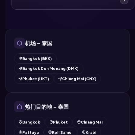
机场 – 泰国
Bangkok (BKK)
Bangkok Don Mueang (DMK)
Phuket (HKT)
Chiang Mai (CNX)
热门目的地 – 泰国
Bangkok
Phuket
Chiang Mai
Pattaya
Koh Samui
Krabi