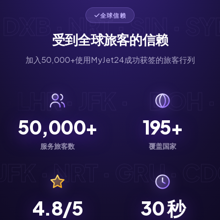
B · NRT · SIN · SYD ·
全球信赖
受到全球旅客的信赖
加入50,000+使用MyJet24成功获签的旅客行列
DG · LHR · JFK ·
DOH
50,000+
195+
服务旅客数
覆盖国家
K · NRT · GRU · CDG ·
4.8/5
30
秒