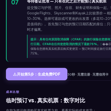
07
等待签证批准 — 只有在此之后才能预订真实航班
提交预订与护照、照片、住宿、财务证明和保险一起。
Google Flights、Skyscanner和Kayak上比
10-30%。选择可退款或可更改的出发票（多花10-
是值得的）。首先预订与您的预订日期匹配的座位；只
时才偏离。
提示：具有任何原因取消保障（CFAR）的旅行保险在您拥有
行日期。CFAR在任何使您取消的情况下退款75%。:
:��
保险在您拥有真实机票后购买更便宜 — 预订时间接近旅行日
75%。
开始第5步：生成免费PDF
30秒 · 无需注册 · 无需信用卡
成本比较
临时预订 vs. 真实机票：数字对比
在您为签证申请购买真实机票之前，看看实际的成本差异：