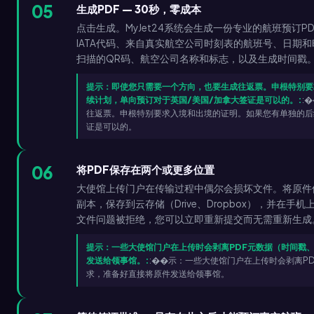
05
生成PDF — 30秒，零成本
点击生成。MyJet24系统会生成一份专业的航班预订
IATA代码、来自真实航空公司时刻表的航班号、日期和
扫描的QR码、航空公司名称和标志，以及生成时间戳。
提示：即使您只需要一个方向，也要生成往返票。申根特别要
续计划，单向预订对于英国/美国/加拿大签证是可以的。:
:
往返票。申根特别要求入境和出境的证明。如果您有单独的后
证是可以的。
06
将PDF保存在两个或更多位置
大使馆上传门户在传输过程中偶尔会损坏文件。将原件
副本，保存到云存储（Drive、Dropbox），并在
文件问题被拒绝，您可以立即重新提交而无需重新生成
提示：一些大使馆门户在上传时会剥离PDF元数据（时间戳
发送给领事馆。:
:��示：一些大使馆门户在上传时会剥离P
求，准备好直接将原件发送给领事馆。