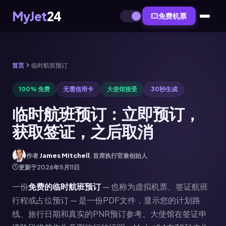
MyJet
24
免费机票
首页
临时航班预订
100% 免费
无需信用卡
大使馆接受
30秒生成
临时航班预订：立即预订，
获取签证，之后取消
作者
James Mitchell
, 首席执行官兼创始人
·
更新于
2026年5月11日
一份
免费的临时航班预订
— 也称为虚拟机票、签证航班
行程或占位预订 — 是一份PDF文件，显示您的计划路
线、旅行日期和真实的PNR预订参考。大使馆在签证申