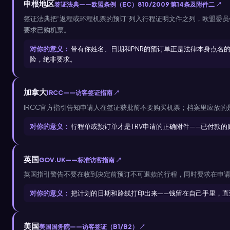
申根地区
签证法典——欧盟条例（EC）810/2009 第14条及附件二 ↗
签证法典把“返程或环程机票的预订”列入行程证明文件之列，欧盟委
要求已购机票。
对你的意义：
带有你姓名、日期和PNR的预订单正是法律本身点名
险，绝非要求。
加拿大
IRCC——访客签证指南 ↗
IRCC官方指引告知申请人在签证获批前不要购买机票；档案里应放的
对你的意义：
行程单或预订单才是TRV申请的正确附件——已付款
英国
GOV.UK——标准访客指南 ↗
英国指引警告不要在收到决定前预订不可退款的行程，同时要求在申
对你的意义：
把计划的日期和路线打印出来——钱留在自己手里，直
美国
美国国务院——访客签证（B1/B2） ↗