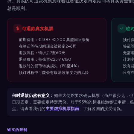
择。真实的可退款机票意味着在签证决定待定期间将真实资金锁定
总是顺利。
可退款真实机票
临
前期费用：€400–€1,200 典型国际票价
预付费
在签证等待期间现金被锁定2–8周
签证
退款流程：请求后7至60天
无需
退款费用：每张票€25至€150
计划
退款时的货币转换损失（1%至4%）
没有
预订过程中可能会有取消政策变更的风险
只有
何时退款仍然有意义：
如果大使馆要求确认机票（虽然很少见，但
日期固定，需要锁定特定票价。对于95%的标准旅游签证申请，
点。请查看我们的
主要虚拟机票指南
，了解各国的接受情况。
诚实的限制