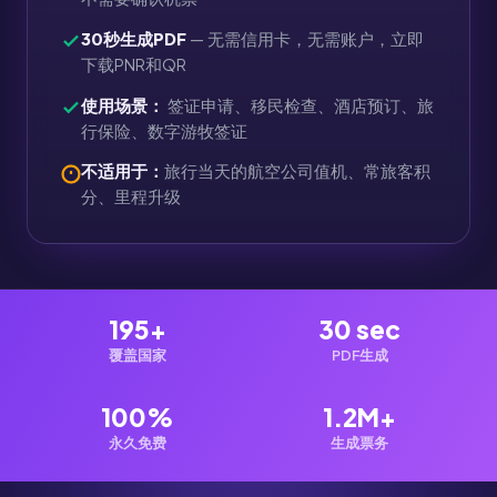
30秒生成PDF
— 无需信用卡，无需账户，立即
下载PNR和QR
使用场景：
签证申请、移民检查、酒店预订、旅
行保险、数字游牧签证
不适用于：
旅行当天的航空公司值机、常旅客积
分、里程升级
195+
30 sec
覆盖国家
PDF生成
100%
1.2M+
永久免费
生成票务