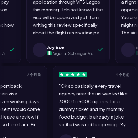
application through VFS Lagos
a flight reserv
this morning. I do not know if the
approving a vi
visa will be approved yet. I am
You are asking 
writing this review specifically
might not be a
about the flight reservation part
The airline will
because it was the only step in
the visa is ref
Joy Eze
Emeka 
this entire process that did not
embassy knows
Nigeria · Schengen Visa (Spain)
Nigeria
make me want to pull my hair
Everybody know
out. Everything else: the bank
requirement ex
statements, the cover letter,
the game. At 
7 个月前
4 个
the hotel booking, the
means I am play
y passport back
"Ok so basically every travel
insurance, the appointment slot
instead of han
ay. Spain visa
agency near the uni wanted li
hunting... painful. The flight
agent who doe
ed. Seven working days.
3000 to 5000 rupees for a
reservation on MyJet24 took
same thing I ju
sed myself I would come
dummy ticket and my monthly
four minutes and caused zero
minutes on my
re and leave a review if
food budget is already a joke
stress. If the rest of the
consulate inte
d out, so here I am. First
so that was not happening. M
Schengen process worked like
Officer could 
n application. I spent
batchmate Nethmi used
this, nobody would complain
less about the