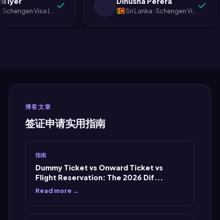
Lakshmi Iyer
Dinusha Perera
eading horror stories on
MyJet24 for her visa last
about it."
India · Schengen Visa (Spain)
Sri Lanka · Schengen Visa (Germany)
 and Quora and
semester so I tried it. Colom
ing myself something
to Frankfurt return. Done. The
go wrong. Nothing went
booking reference thing was
And the flight
legit when I checked. Took th
tion, which I thought
printout to the German
e the most stressful
embassy. Got the visa. Nethm
t to arrange, turned
gets full credit for the
be the one that took the
recommendation. MyJet24
博客文章
ime and caused the least
gets credit for existing. My
签证申请实用指南
Thank you. Genuinely."
wallet gets credit for not losi
another 5000 rupees."
指南
Dummy Ticket vs Onward Ticket vs
Flight Reservation: The 2026 Dif...
Read more →