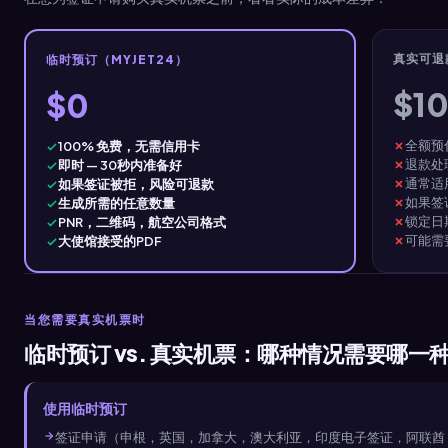
真实可退
临时预订（MYJET24）
$1
$0
全额预
100% 免费，无需信用卡
退款处
即时 — 30秒内准备好
通常适
如果签证被拒，风险可退款
如果签
生成所需的任意数量
锁定日
PNR，二维码，航空公司格式
可能需
大使馆接受的PDF
当您需要真实机票时
临时预订 vs. 真实机票：哪种情况需要哪一
使用临时预订
签证申请（申根，英国，加拿大，澳大利亚，印度电子签证，阿联酋