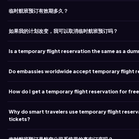
临时航班预订有效期多久？
如果我的计划改变，我可以取消临时航班预订吗？
Is a temporary flight reservation the same as a du
Do embassies worldwide accept temporary flight r
How do I get a temporary flight reservation for fre
Why do smart travelers use temporary flight reserva
tickets?