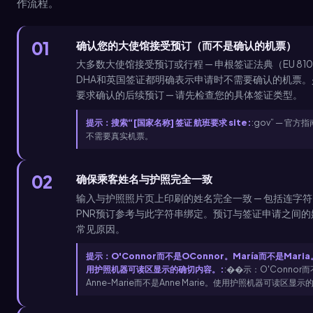
作流程。
01
确认您的大使馆接受预订（而不是确认的机票）
大多数大使馆接受预订或行程 — 申根签证法典（EU 810
DHA和英国签证都明确表示申请时不需要确认的机票
要求确认的后续预订 — 请先检查您的具体签证类型。
提示：搜索“[国家名称] 签证 航班要求 site:
:gov” — 官
不需要真实机票。
02
确保乘客姓名与护照完全一致
输入与护照照片页上印刷的姓名完全一致 — 包括连字
PNR预订参考与此字符串绑定。预订与签证申请之间
常见原因。
提示：O'Connor而不是OConnor。María而不是Maria。
用护照机器可读区显示的确切内容。:
:��示：O'Connor而
Anne-Marie而不是Anne Marie。使用护照机器可读区显