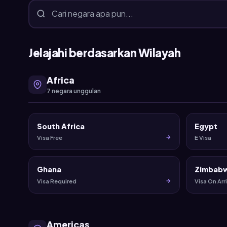
Jelajahi berdasarkan Wilayah
Africa
7 negara unggulan
South Africa
Egypt
Visa Free
E Visa
Ghana
Zimbab
Visa Required
Visa On Arri
Americas