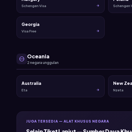
Schengen Visa
Schengen 
Georgia
Visa Free
Oceania
2 negara unggulan
Australia
New Zea
Eta
Nzeta
JUGA TERSEDIA — ALAT KHUSUS NEGARA
Selain Tiket Lanjut — Sumber Daya Khu