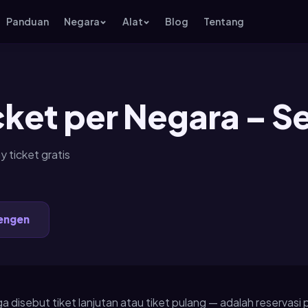
Panduan
Negara
Alat
Blog
Tentang
ket per Negara – S
 ticket gratis
engen
uga disebut tiket lanjutan atau tiket pulang — adalah reserva