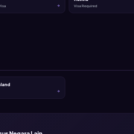
Visa
Visa Required
land
sus Negara Lain