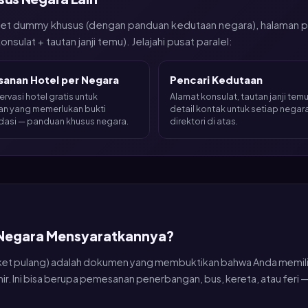
n tiket dummy khusus (dengan panduan kedutaan negara), halaman 
ulat + tautan janji temu). Jelajahi pusat paralel:
anan Hotel per Negara
Pencari Kedutaan
rvasi hotel gratis untuk
Alamat konsulat, tautan janji tem
n yang memerlukan bukti
detail kontak untuk setiap nega
asi — panduan khusus negara.
direktori di atas.
 Negara Mensyaratkannya?
tau tiket pulang) adalah dokumen yang membuktikan bahwa Anda memil
hir. Ini bisa berupa pemesanan penerbangan, bus, kereta, atau fer