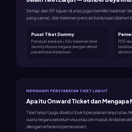
Setiap dari 59 tujuan di atas juga memiliki halama
yang sama), dan halaman pencari kedutaan (alamat kons
Pusat Tiket Dummy
Pemes
Panduan edukasi + 50+ halaman tiket
PDF rese
dummy khusus negara dengan detail
kedutaa
penerimaan kedutaan.
akomod
MEMAHAMI PERSYARATAN TIKET LANJUT
Apa itu Onward Ticket dan Mengapa
Tiket lanjut (juga disebut bukti perjalanan lanjut a
suatu negara sebelum visa atau izin masuk Anda berak
dengan referensi pemesanan).