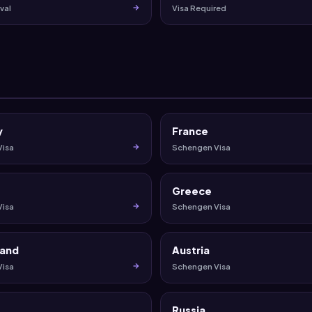
val
Visa Required
y
France
Visa
Schengen Visa
Greece
Visa
Schengen Visa
land
Austria
Visa
Schengen Visa
Russia