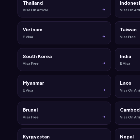
Thailand
Indones
Visa On Arrival
Visa On Arri
Vietnam
Taiwan
E Visa
Visa Free
South Korea
India
Visa Free
E Visa
Myanmar
Laos
E Visa
Visa On Arri
Brunei
Cambod
Visa Free
Visa On Arri
Kyrgyzstan
Nepal