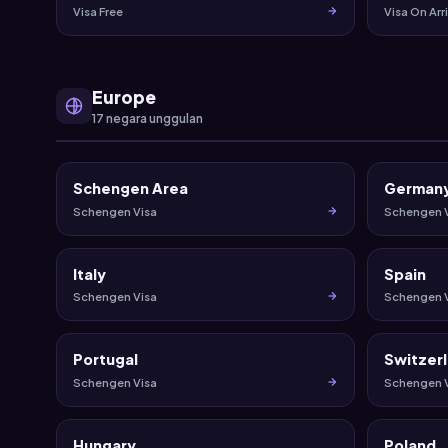
Visa Free
Visa On Arri
Europe
17 negara unggulan
Schengen Area
German
Schengen Visa
Schengen 
Italy
Spain
Schengen Visa
Schengen 
Portugal
Switzer
Schengen Visa
Schengen 
Hungary
Poland