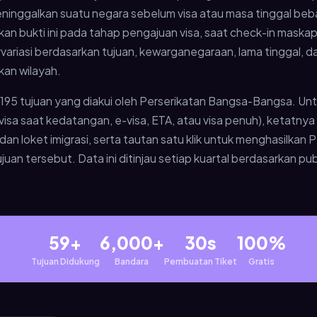
inggalkan suatu negara sebelum visa atau masa tinggal bebas
bukti ini pada tahap pengajuan visa, saat check-in maskapai,
riasi berdasarkan tujuan, kewarganegaraan, lama tinggal, dan j
kan wilayah.
 195 tujuan yang diakui oleh Perserikatan Bangsa-Bangsa. Un
a, visa saat kedatangan, e-visa, ETA, atau visa penuh), ketatny
dan loket imigrasi, serta tautan satu klik untuk menghasilkan
uan tersebut. Data ini ditinjau setiap kuartal berdasarkan pub
59+
6,000+
30s
100%
Tujuan Didukung
Bandara
Pembuatan Tiket
Gratis