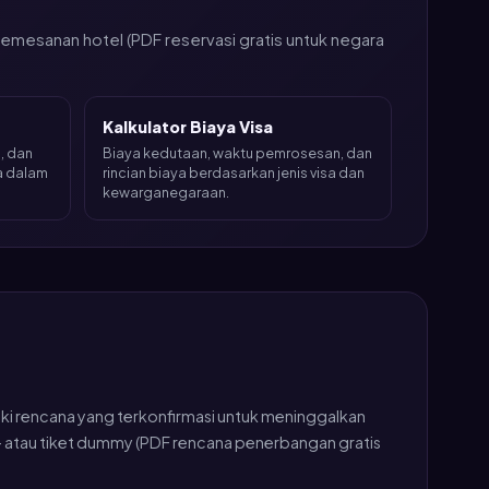
pemesanan hotel (PDF reservasi gratis untuk negara
Kalkulator Biaya Visa
u, dan
Biaya kedutaan, waktu pemrosesan, dan
ra dalam
rincian biaya berdasarkan jenis visa dan
kewarganegaraan.
iki rencana yang terkonfirmasi untuk meninggalkan
i — atau tiket dummy (PDF rencana penerbangan gratis