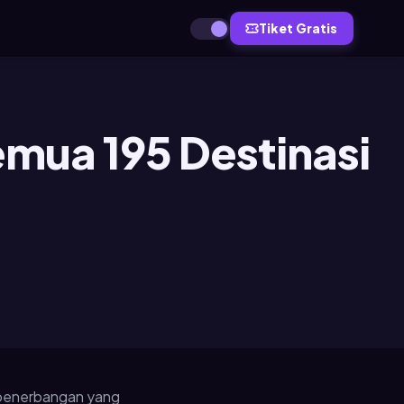
Tiket Gratis
emua 195 Destinasi
si penerbangan yang