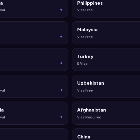
ia
Philippines
val
Visa Free
Malaysia
Visa Free
Turkey
E Visa
Uzbekistan
val
Visa Free
ia
Afghanistan
val
Visa Required
China