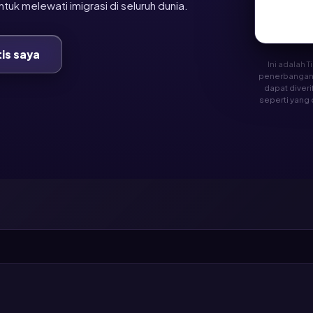
ntuk melewati imigrasi di seluruh dunia.
tis saya
Ini adalah 
penerbangan
dapat diveri
seperti yang