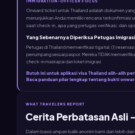
IMMIGRATION-OFFICER FOCUS
Onward ticket untuk Thailand adalah dokumen yang 
menunjukkan Anda memiliki rencana terkonfirmasi u
saat check-in, apa yang petugas verifikasi, dan o
Yang Sebenarnya Diperiksa Petugas Imigrasi
Petugas di Thailand memverifikasi tiga hal: (1) reserv
penumpang sesuai paspor. Mereka TIDAK memverifikas
check-in maskapai dan loket imigrasi.
Butuh ini untuk aplikasi visa Thailand alih-alih
Baca panduan pilar lengkap tentang bukti onwar
WHAT TRAVELERS REPORT
Cerita Perbatasan Asli
Dalam basis umpan balik anonim kami dari lebih dar