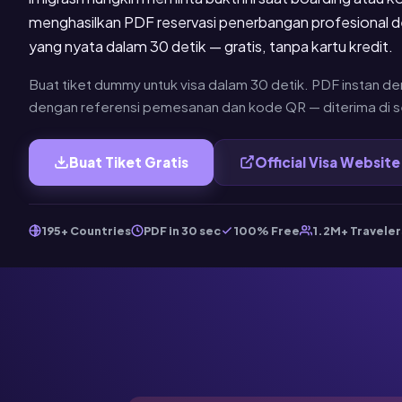
menghasilkan PDF reservasi penerbangan profesional 
yang nyata dalam 30 detik — gratis, tanpa kartu kredit.
Buat tiket dummy untuk visa dalam 30 detik. PDF instan d
dengan referensi pemesanan dan kode QR — diterima di se
Buat Tiket Gratis
Official Visa Website
195+ Countries
PDF in 30 sec
100% Free
1.2M+ Traveler