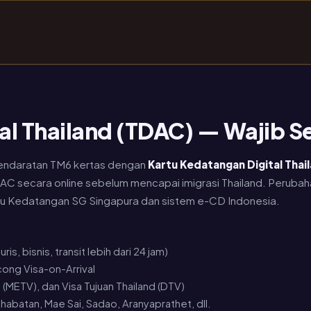
al Thailand (TDAC) — Wajib Se
 pendaratan TM6 kertas dengan
Kartu Kedatangan Digital Thai
TDAC secara online sebelum mencapai imigrasi Thailand. Perubah
tu Kedatangan SG Singapura dan sistem e-CD Indonesia.
s, bisnis, transit lebih dari 24 jam)
ncong Visa-on-Arrival
 (METV), dan Visa Tujuan Thailand (DTV)
batan, Mae Sai, Sadao, Aranyaprathet, dll.