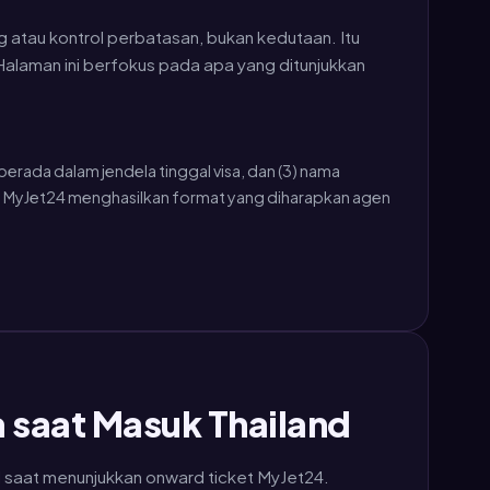
g atau kontrol perbatasan, bukan kedutaan. Itu
 Halaman ini berfokus pada apa yang ditunjukkan
berada dalam jendela tinggal visa, dan (3) nama
. MyJet24 menghasilkan format yang diharapkan agen
a saat Masuk Thailand
nd saat menunjukkan onward ticket MyJet24.