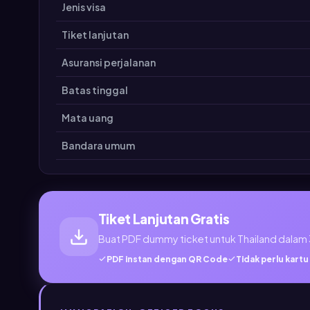
Jenis visa
Tiket lanjutan
Asuransi perjalanan
Batas tinggal
Mata uang
Bandara umum
Tiket Lanjutan Gratis
Buat PDF dummy ticket untuk Thailand dalam 
PDF instan dengan QR Code
Tidak perlu kartu