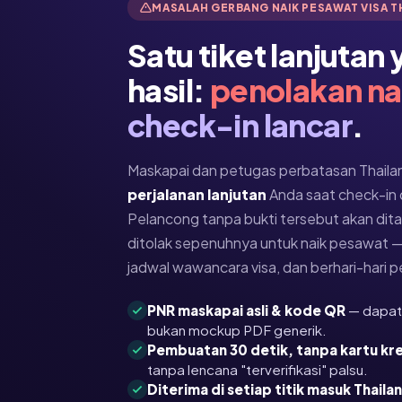
MASALAH GERBANG NAIK PESAWAT VISA T
Satu tiket lanjutan
hasil:
penolakan na
check-in lancar
.
Maskapai dan petugas perbatasan Thaila
perjalanan lanjutan
Anda saat check-in
Pelancong tanpa bukti tersebut akan dita
ditolak sepenuhnya untuk naik pesawat — 
jadwal wawancara visa, dan berhari-hari 
PNR maskapai asli & kode QR
— dapat 
bukan mockup PDF generik.
Pembuatan 30 detik, tanpa kartu kr
tanpa lencana "terverifikasi" palsu.
Diterima di setiap titik masuk Thaila