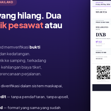
HAILAND
 yang hilang. Dua
ik pesawat
atau
nd memverifikasi
bukti
 dan kedatangan.
rik ke samping, terkadang
kehilangan biaya tiket,
perencanaan perjalanan.
diverifikasi dalam sistem maskapai,
edit
— tanpa pendaftaran, tanpa upsell,
nd
— format yang sama yang sudah