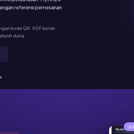
dengan referensi pemesanan
engan kode QR. PDF instan
luruh dunia.
s