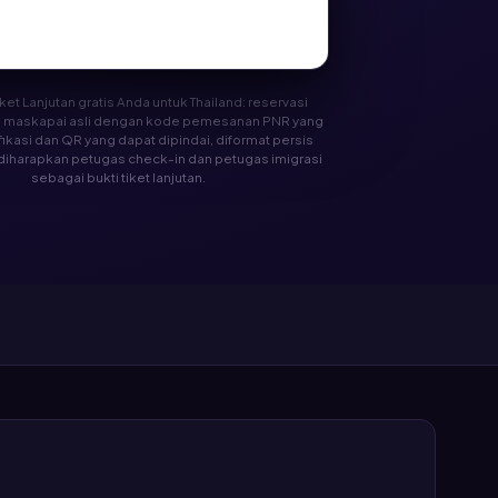
Tiket Lanjutan gratis Anda untuk Thailand: reservasi
 maskapai asli dengan kode pemesanan PNR yang
fikasi dan QR yang dapat dipindai, diformat persis
 diharapkan petugas check-in dan petugas imigrasi
sebagai bukti tiket lanjutan.