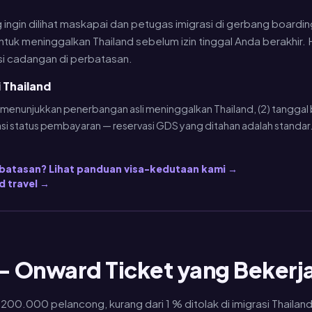
ingin dilihat maskapai dan petugas imigrasi di gerbang boardin
ntuk meninggalkan Thailand sebelum izin tinggal Anda berakhir.
psi cadangan di perbatasan.
 Thailand
asi menunjukkan penerbangan asli meninggalkan Thailand, (2) tanggal 
i status pembayaran — reservasi GDS yang ditahan adalah standar
 perbatasan? Lihat panduan visa-kedutaan kami →
d travel →
 — Onward Ticket yang Bekerj
i 200.000 pelancong, kurang dari 1 % ditolak di imigrasi Thaila