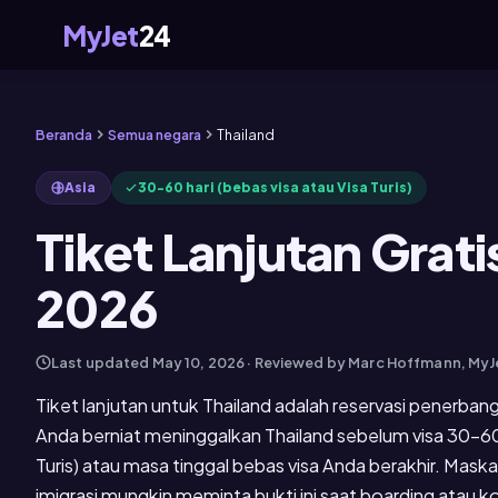
MyJet
24
Beranda
Semua negara
Thailand
Asia
30-60 hari (bebas visa atau Visa Turis)
Tiket Lanjutan Grati
2026
Last updated
May 10, 2026
· Reviewed by Marc Hoffmann, My
Tiket lanjutan untuk Thailand adalah reservasi penerb
Anda berniat meninggalkan Thailand sebelum visa 30-60 
Turis) atau masa tinggal bebas visa Anda berakhir. Mas
imigrasi mungkin meminta bukti ini saat boarding atau 