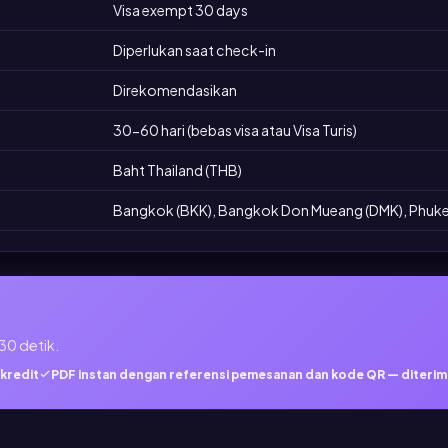
Visa exempt 30 days
Diperlukan saat check-in
Direkomendasikan
30-60 hari (bebas visa atau Visa Turis)
Baht Thailand (THB)
Bangkok (BKK), Bangkok Don Mueang (DMK), Phuket
30 detik.
 kredit
PDF instan dengan referensi pemesanan dan kode QR — diterima