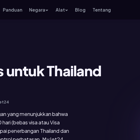
Panduan
Negara
Alat
Blog
Tentang
s untuk Thailand
Jet24
angan yang menunjukkan bahwa
hari (bebas visa atau Visa
kapai penerbangan Thailand dan
kontrol perbatasan. MyJet24