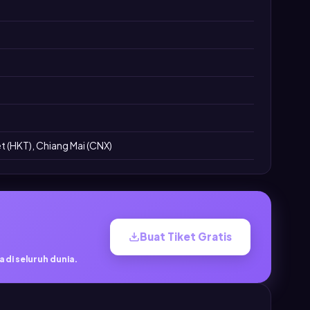
 (HKT), Chiang Mai (CNX)
Buat Tiket Gratis
 di seluruh dunia.