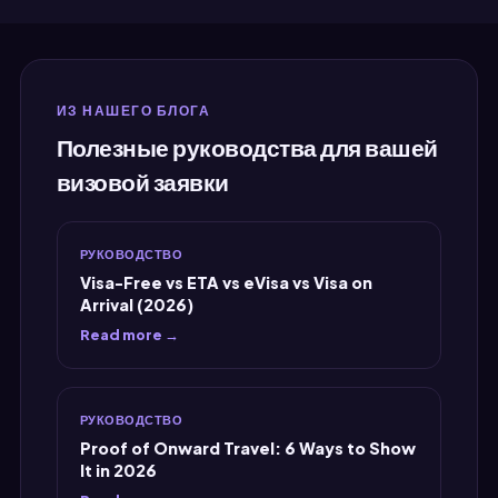
ссовой частью,
Готово. Бронирование было
ой, которая заняла
легитимным, когда я проверил.
го времени и вызвала
Взял распечатку в немецкое
го беспокойства.
посольство. Получил визу.
ИЗ НАШЕГО БЛОГА
скренне."
Нетми получает полную заслугу
Полезные руководства для вашей
за рекомендацию. MyJet24
визовой заявки
получает заслугу за
существование. Мой кошелек
получает заслугу за то, что не
РУКОВОДСТВО
потерял еще 5000 рупий."
Visa-Free vs ETA vs eVisa vs Visa on
Arrival (2026)
Read more →
РУКОВОДСТВО
Proof of Onward Travel: 6 Ways to Show
It in 2026