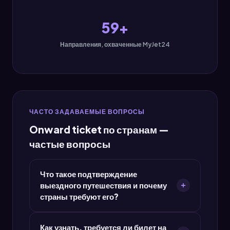
59+
Направления, охваченные MyJet24
ЧАСТО ЗАДАВАЕМЫЕ ВОПРОСЫ
Onward ticket по странам —
частые вопросы
Что такое подтверждение
выездного путешествия и почему
страны требуют его?
Подтверждение выездного путешествия —
Как узнать, требуется ли билет на
это документ, показывающий, что у вас есть