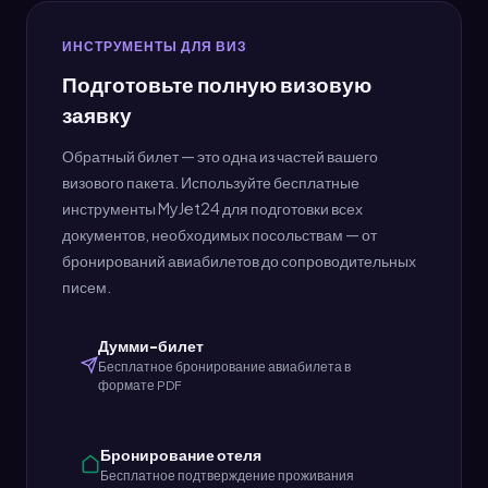
отдельного пассажира, совпадающее с их
паспортом. MyJet24 позволяет
ИНСТРУМЕНТЫ ДЛЯ ВИЗ
неограниченное бесплатное создание
Подготовьте полную визовую
билетов — создайте один для каждого члена
заявку
семьи или спутника по путешествию.
Обратный билет — это одна из частей вашего
визового пакета. Используйте бесплатные
инструменты MyJet24 для подготовки всех
документов, необходимых посольствам — от
бронирований авиабилетов до сопроводительных
писем.
Думми-билет
Бесплатное бронирование авиабилета в
формате PDF
Бронирование отеля
Бесплатное подтверждение проживания