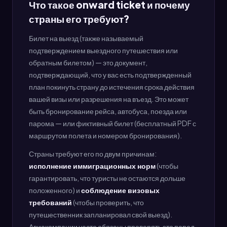
Что такое onward ticket и почему
страны его требуют?
Билет на выезд (также называемый
подтверждением выездного путешествия или
обратным билетом) — это документ,
подтверждающий, что у вас есть подтвержденный
план покинуть страну до истечения срока действия
вашей визы или разрешения на въезд. Это может
быть бронирование рейса, автобуса, поезда или
парома — или фиктивный билет (бесплатный PDF с
маршрутом полета и номером бронирования).
Страны требуют его по двум причинам:
исполнение иммиграционных норм
(чтобы
гарантировать, что туристы не остаются дольше
положенного) и
соблюдение визовых
требований
(чтобы проверить, что
путешественник запланировал свой выезд).
Авиакомпании часто обязаны проверять это перед