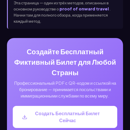
Эта страница — один из трёх методов, описанных в
основном руководстве о
proof of onward travel
.
Начни там для полного обзора, когда применяется
каждый метод.
Создайте Бесплатный
Фиктивный Билет для Любой
Страны
Профессиональный PDF с QR-кодом и ссылкой на
бронирование — принимается посольствами и
иммиграционными службами по всему миру.
Создать Бесплатный Билет
Сейчас