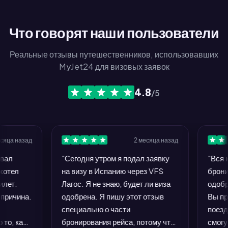
Что говорят наши пользователи
Реальные отзывы путешественников, использовавших
MyJet24 для визовых заявок
4.8
/5
назад
2 месяца назад
"Сегодня утром я подал заявку
"Вся конц
л
на визу в Испанию через VFS
бронирова
Лагос. Я не знаю, будет ли виза
одобрением
ина.
одобрена. Я пишу этот отзыв
Вы просит
специально о части
поездку, к
как
бронирования рейса, потому что
смогу сов