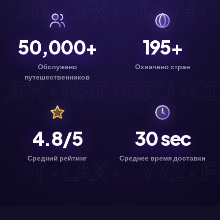
 · LHR · JFK ·
DOH ·
50,000+
195+
Обслужено
Охвачено стран
путешественников
FK · NRT · GRU · CDG
4.8/5
30
sec
Средний рейтинг
Среднее время доставки
 · IST · LAX ·
YYZ ·