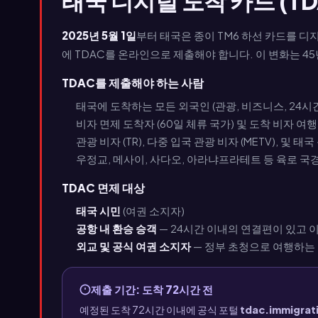
태국 디지털 도착 카드 (TD
2025년 5월 1일
부터 태국은 종이 TM6 하선 카드를 디
에 TDAC를 온라인으로 제출해야 합니다. 이 변화는 4
TDAC를 제출해야 하는 사람
태국에 도착하는 모든 외국인 (관광, 비즈니스, 24시
비자 면제 도착자 (60일 체류 국가) 및 도착 비자 여
관광 비자 (TR), 다중 입국 관광 비자 (METV), 및 태국
우정교, 메사이, 사다오, 아라냐프라테트 등 육로 국
TDAC 면제 대상
태국 시민
(여권 소지자)
공항 내 환승 승객
— 24시간 이내의 연결편이 있고 
외교 및 공식 여권 소지자
— 정부 초청으로 여행하는
제출 기간: 도착 72시간 전
예정된 도착 72시간 이내에 공식 포털
tdac.immigrat