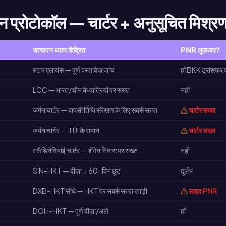
प्रोटोकॉल — चार्टर + अनुसूचित मिश्र
सत्यापन ध्यान केंद्रित
PNR लुकअप?
स्टार एलायंस — पूर्ण दस्तावेज़ जांच
हाँ BKK ट्रांसफर 
LCC — भारत/चीन के यात्रियों पर सख्त
नहीं
जर्मन चार्टर — वापसी तिथि संरेखण के लिए सबसे सख्त
चार्टर सख्त
जर्मन चार्टर — TUI के समान
चार्टर सख्त
स्कैंडिनेवियाई चार्टर — शेंगेन निवास पर सख्त
नहीं
SIN-HKT — वीज़ा + 60-दिन छूट
दुर्लभ
DXB-HKT सीधे — HKT पर सबसे सख्त खाड़ी
लाइव PNR
DOH-HKT — पूर्ण वीज़ा/आगे
हाँ