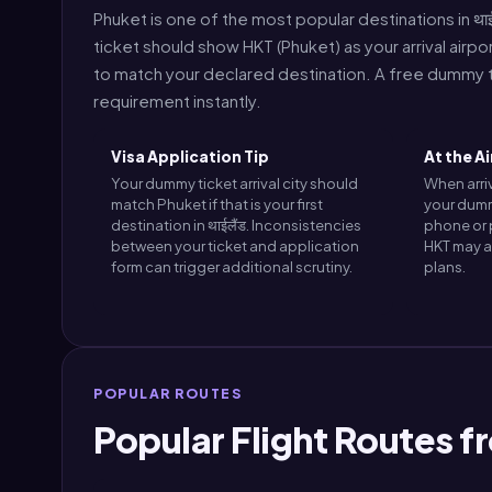
Phuket is one of the most popular destinations in थाई
ticket should show HKT (Phuket) as your arrival airpo
to match your declared destination. A free dummy ti
requirement instantly.
Visa Application Tip
At the A
Your dummy ticket arrival city should
When arriv
match Phuket if that is your first
your dumm
destination in थाईलैंड. Inconsistencies
phone or p
between your ticket and application
HKT may a
form can trigger additional scrutiny.
plans.
POPULAR ROUTES
Popular Flight Routes 