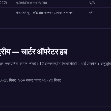
2022)
प्रतिबंधों के कारण निलंबित
N/A
केवल घरेलू — कोई अंतरराष्ट्रीय आगे की जांच नहीं
नहीं
्रीय — चार्टर ऑपरेटर हब
इल, एयरएशिया, लायन, नोक)। T2 अंतरराष्ट्रीय (सभी विदेशी + थाई एयरवेज + अनुसूच
ेन 10-25 मिनट, VoA नकद कतार 40-90 मिनट