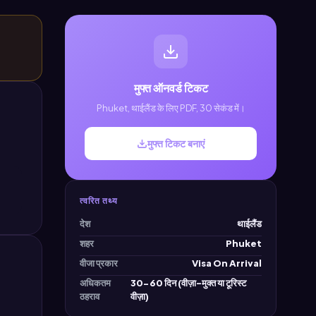
मुफ्त ऑनवर्ड टिकट
Phuket, थाईलैंड के लिए PDF, 30 सेकंड में।
मुफ्त टिकट बनाएं
त्वरित तथ्य
देश
थाईलैंड
शहर
Phuket
वीजा प्रकार
Visa On Arrival
अधिकतम
30-60 दिन (वीज़ा-मुक्त या टूरिस्ट
ठहराव
वीज़ा)