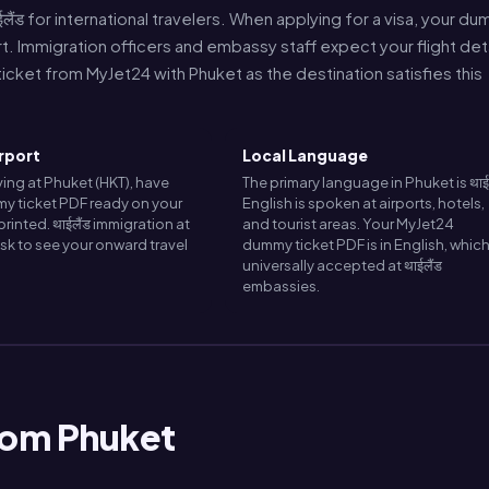
लैंड for international travelers. When applying for a visa, your d
rt. Immigration officers and embassy staff expect your flight det
cket from MyJet24 with Phuket as the destination satisfies this
irport
Local Language
ing at Phuket (HKT), have
The primary language in Phuket is थाई
y ticket PDF ready on your
English is spoken at airports, hotels,
rinted. थाईलैंड immigration at
and tourist areas. Your MyJet24
sk to see your onward travel
dummy ticket PDF is in English, which
universally accepted at थाईलैंड
embassies.
from Phuket