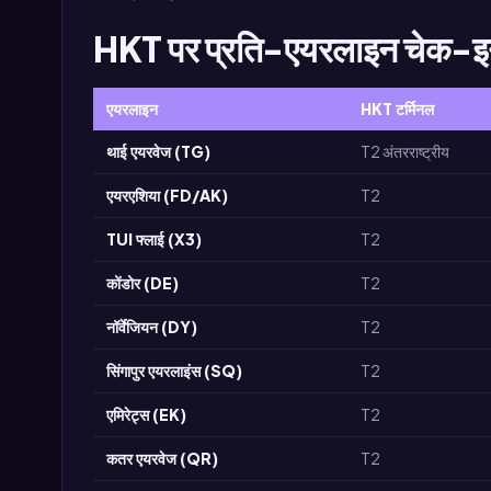
HKT पर प्रति-एयरलाइन चेक-इन 
एयरलाइन
HKT टर्मिनल
थाई एयरवेज (TG)
T2 अंतरराष्ट्रीय
एयरएशिया (FD/AK)
T2
TUI फ्लाई (X3)
T2
कोंडोर (DE)
T2
नॉर्वेजियन (DY)
T2
सिंगापुर एयरलाइंस (SQ)
T2
एमिरेट्स (EK)
T2
कतर एयरवेज (QR)
T2