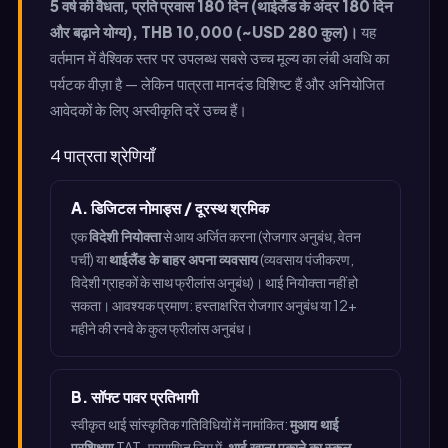
5 वर्ष की वैधता, प्रति प्रवास 180 दिन (थाईलैंड के अंदर 180 दिन
और बढ़ाने योग्य), THB 10,000 (~USD 280 कुल)।
यह
वर्तमान में वैश्विक स्तर पर उपलब्ध सबसे उच्च मूल्य का लंबी अवधि का
पर्यटक वीज़ा है — लेकिन पात्रता मानदंड विशिष्ट हैं और अनियोजित
आवेदकों के लिए अस्वीकृति दरें उच्च हैं।
4 पात्रता श्रेणियाँ
A. डिजिटल नोमाड्स / दूरस्थ श्रमिक
एक
विदेशी नियोक्ता
से आय अर्जित करना (रोजगार अनुबंध, वेतन
पर्ची) या
थाईलैंड के बाहर अपना व्यवसाय
(व्यवसाय पंजीकरण,
विदेशी ग्राहकों के साथ फ्रीलांस अनुबंध)। थाई नियोक्ता नहीं हो
सकता। आवश्यक प्रमाण: हस्ताक्षरित रोजगार अनुबंध या 12+
महीने की रनवे के कुल फ्रीलांस अनुबंध।
B. सॉफ्ट पावर प्रतिभागी
स्वीकृत थाई सांस्कृतिक गतिविधियों में नामांकित:
मुआय थाई
प्रशिक्षण
TAT-प्रमाणित जिम में,
थाई खाना पकाने का स्कूल