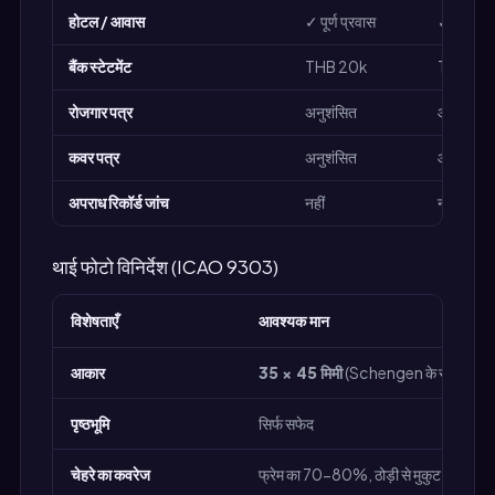
होटल / आवास
✓ पूर्ण प्रवास
✓ पहली या
बैंक स्टेटमेंट
THB 20k
THB 20
रोजगार पत्र
अनुशंसित
आवश्यक
कवर पत्र
अनुशंसित
आवश्यक
अपराध रिकॉर्ड जांच
नहीं
नहीं
थाई फोटो विनिर्देश (ICAO 9303)
विशेषताएँ
आवश्यक मान
आकार
35 × 45 मिमी
(Schengen के समान)
पृष्ठभूमि
सिर्फ सफेद
चेहरे का कवरेज
फ्रेम का 70-80%, ठोड़ी से मुकुट तक