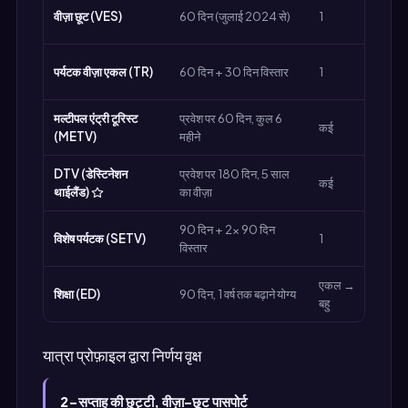
वीज़ा छूट (VES)
60 दिन (जुलाई 2024 से)
1
मुफ्त
पर्यटक वीज़ा एकल (TR)
60 दिन + 30 दिन विस्तार
1
~1,0
मल्टीपल एंट्री टूरिस्ट
प्रवेश पर 60 दिन, कुल 6
कई
~5,0
(METV)
महीने
DTV (डेस्टिनेशन
प्रवेश पर 180 दिन, 5 साल
कई
~10,
थाईलैंड)
का वीज़ा
90 दिन + 2× 90 दिन
विशेष पर्यटक (SETV)
1
~2,0
विस्तार
एकल →
शिक्षा (ED)
90 दिन, 1 वर्ष तक बढ़ाने योग्य
~2,0
बहु
यात्रा प्रोफ़ाइल द्वारा निर्णय वृक्ष
2-सप्ताह की छुट्टी, वीज़ा-छूट पासपोर्ट