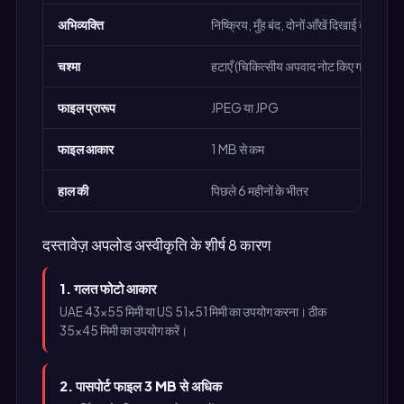
अभिव्यक्ति
निष्क्रिय, मुँह बंद, दोनों आँखें दिखाई दें
चश्मा
हटाएँ (चिकित्सीय अपवाद नोट किए गए हैं)
फाइल प्रारूप
JPEG या JPG
फाइल आकार
1 MB से कम
हाल की
पिछले 6 महीनों के भीतर
दस्तावेज़ अपलोड अस्वीकृति के शीर्ष 8 कारण
1. गलत फोटो आकार
UAE 43×55 मिमी या US 51×51 मिमी का उपयोग करना। ठीक
35×45 मिमी का उपयोग करें।
2. पासपोर्ट फाइल 3 MB से अधिक