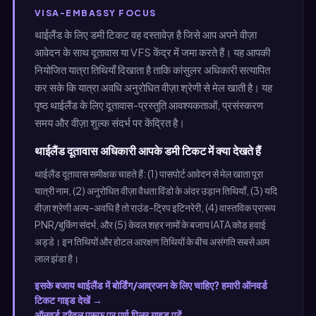
VISA-EMBASSY FOCUS
थाईलैंड के लिए डमी टिकट वह दस्तावेज़ है जिसे आप अपने वीज़ा
आवेदन के साथ दूतावास या VFS केंद्र में जमा करते हैं। यह आपकी
नियोजित यात्रा तिथियाँ दिखाता है ताकि कांसुलर अधिकारी सत्यापित
कर सके कि यात्रा अवधि अनुरोधित वीज़ा श्रेणी से मेल खाती है। यह
पृष्ठ थाईलैंड के लिए दूतावास-प्रस्तुति आवश्यकताओं, प्रसंस्करण
समय और वीज़ा शुल्क संदर्भ पर केंद्रित है।
थाईलैंड दूतावास अधिकारी आपके डमी टिकट में क्या देखते हैं
थाईलैंड दूतावास समीक्षक चाहते हैं: (1) पासपोर्ट आवेदन से मेल खाता पूरा
यात्री नाम, (2) अनुरोधित वीज़ा वैधता विंडो के अंदर उड़ान तिथियाँ, (3) यदि
वीज़ा श्रेणी अल्प-अवधि है तो राउंड-ट्रिप इटिनरेरी, (4) वास्तविक प्रारूप
PNR/बुकिंग संदर्भ, और (5) केवल शहर नामों के बजाय IATA कोड हवाई
अड्डे। इन तिथियों और होटल आरक्षण तिथियों के बीच असंगति सबसे आम
लाल झंडा है।
इसके बजाय थाईलैंड में बोर्डिंग/आव्रजन के लिए चाहिए? हमारी ऑनवर्ड
टिकट गाइड देखें →
ऑनवर्ड ट्रैवल प्रूफ पर पूर्ण पिलर गाइड पढ़ें →