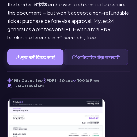
the border. थाईलैंड embassies and consulates require
this document — but won't accept a non-refundable
ticket purchase before visa approval. MyJet24
generates a professional PDF with a real PNR
booking reference in 30 seconds, free.
मुफ्त डमी टिकट बनाएं
आधिकारिक वीज़ा जानकारी
195+ Countries
PDF in 30 sec
100% Free
1.2M+ Travelers