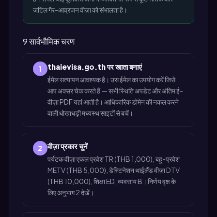
जटिल गैर-आव्रजन वीज़ा को संभालता है।
9 सार्वभौमिक चरण
thaievisa.go.th पर खाता बनाएं
1
ईमेल सत्यापन आवश्यक है। उस ईमेल का उपयोग करें जिसे
आप अक्सर चेक करते हैं — सभी स्थिति अपडेट और अंतिम ई-
वीज़ा PDF यहां आती है। आधिकारिक डोमेन की नकल करने
वाली धोखाधड़ी मध्यस्थ साइटों से बचें।
वीज़ा प्रकार चुनें
2
पर्यटक वीज़ा एकल प्रवेश TR (THB 1,000), बहु-प्रवेश
METV (THB 5,000), डेस्टिनेशन थाईलैंड वीज़ा DTV
(THB 10,000), शिक्षा ED, व्यवसाय B। निर्णय वृक्ष के
लिए अनुभाग 2 देखें।