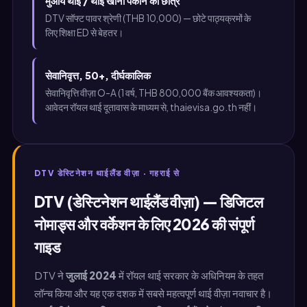
मुआय थाई / थाई खाना पकाने का छात्र
DTV सॉफ्ट पावर श्रेणी (THB 10,000) — छोटे पाठ्यक्रमों के
लिए शिक्षा ED से बेहतर।
सेवानिवृत्त, 50+, दीर्घकालिक
सेवानिवृत्ति वीज़ा O-A (1 वर्ष, THB 800,000 बैंक आवश्यकता)।
आवेदन रॉयल थाई दूतावास के माध्यम से, thaievisa.go.th नहीं।
DTV डेस्टिनेशन थाईलैंड वीज़ा · गहराई से
DTV (डेस्टिनेशन थाईलैंड वीज़ा) — डिजिटल
नोमाड्स और वर्केशन के लिए 2026 की संपूर्ण
गाइड
DTV ने
जुलाई 2024
में रॉयल थाई सरकार के अधिनियम के तहत
लॉन्च किया और यह एक दशक में सबसे महत्वपूर्ण थाई वीज़ा नवाचार है।