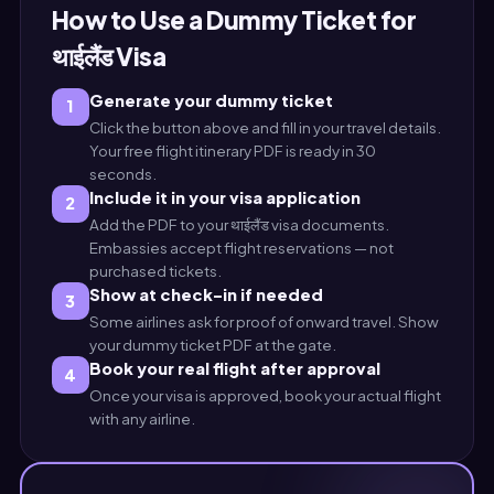
How to Use a Dummy Ticket for
थाईलैंड Visa
Generate your dummy ticket
1
Click the button above and fill in your travel details.
Your free flight itinerary PDF is ready in 30
seconds.
Include it in your visa application
2
Add the PDF to your थाईलैंड visa documents.
Embassies accept flight reservations — not
purchased tickets.
Show at check-in if needed
3
Some airlines ask for proof of onward travel. Show
your dummy ticket PDF at the gate.
Book your real flight after approval
4
Once your visa is approved, book your actual flight
with any airline.