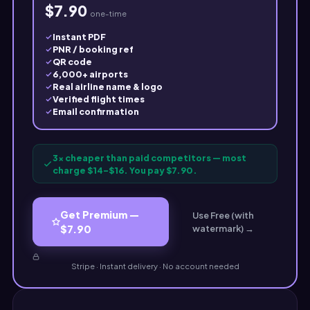
$7.90
one-time
Instant PDF
PNR / booking ref
QR code
6,000+ airports
Real airline name & logo
Verified flight times
Email confirmation
3× cheaper than paid competitors — most
charge $14–$16. You pay $7.90.
Get Premium —
Use Free (with
$7.90
watermark) →
Stripe · Instant delivery · No account needed