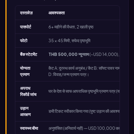
दस्तावेज़
आवश्यकता
पासपोर्ट
6+ महीने की वैधता, 2 खाली पृष्ठ
फोटो
35 × 45 मिमी, सफेद पृष्ठभूमि
बैंक स्टेटमेंट
THB 500,000 न्यूनतम
(~USD 14,000), स्थिर 6-मही
योग्यता
कैट A: दूरस्थ कार्य अनुबंध / कैट B: सॉफ्ट पावर नामांकन / कै
प्रमाण
D: विवाह/जन्म प्रमाण पत्र।
अपराध
घर के देश से साफ आपराधिक पृष्ठभूमि प्रमाण पत्र (यदि गैर-हे
रिकॉर्ड जांच
उड़ान
डमी टिकट स्वीकार किया गया (पुष्ट उड़ान की आवश्यकता नहीं)
आरक्षण
स्वास्थ्य बीमा
अनुशंसित (अनिवार्य नहीं) — USD 100,000 कवर