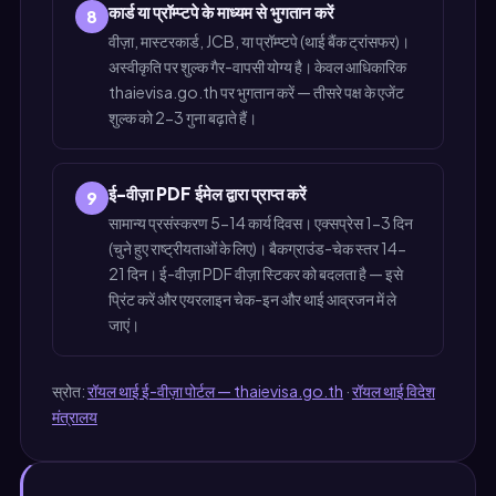
कार्ड या प्रॉम्प्टपे के माध्यम से भुगतान करें
8
वीज़ा, मास्टरकार्ड, JCB, या प्रॉम्प्टपे (थाई बैंक ट्रांसफर)।
अस्वीकृति पर शुल्क गैर-वापसी योग्य है। केवल आधिकारिक
thaievisa.go.th पर भुगतान करें — तीसरे पक्ष के एजेंट
शुल्क को 2-3 गुना बढ़ाते हैं।
ई-वीज़ा PDF ईमेल द्वारा प्राप्त करें
9
सामान्य प्रसंस्करण 5-14 कार्य दिवस। एक्सप्रेस 1-3 दिन
(चुने हुए राष्ट्रीयताओं के लिए)। बैकग्राउंड-चेक स्तर 14-
21 दिन। ई-वीज़ा PDF वीज़ा स्टिकर को बदलता है — इसे
प्रिंट करें और एयरलाइन चेक-इन और थाई आव्रजन में ले
जाएं।
स्रोत:
रॉयल थाई ई-वीज़ा पोर्टल — thaievisa.go.th
·
रॉयल थाई विदेश
मंत्रालय