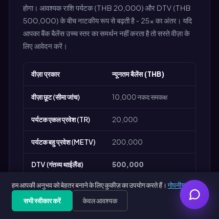
होगा। आवश्यक राशि पर्यटक (THB 20,000) और DTV (THB
500,000) के बीच नाटकीय रूप से बढ़ती है - 25× का अंतर। यदि
आपका बैंक बैलेंस उच्च स्तर का समर्थन नहीं करता है तो सस्ते वीज़ा के
लिए आवेदन करें।
वीज़ा प्रकार
न्यूनतम बैलेंस (THB)
वीज़ा छूट (सीमा जांच)
10,000 नकद समकक्ष
पर्यटक एकल प्रवेश (TR)
20,000
पर्यटक बहु प्रवेश (METV)
200,000
DTV (गंतव्य थाईलैंड)
500,000
हम आपकी अनुभव को बेहतर बनाने के लिए कुकीज़ का उपयोग करते हैं।
गोपनीयता नीति
SETV (विशेष पर्यटक)
500,000
सभी स्वीकार करें
केवल आवश्यक
Get Free PDF — 30 seconds
Generate Free
शिक्षा (ED)
100,000 + ट्यूशन प्रमाण