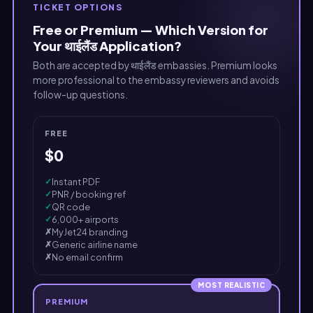
TICKET OPTIONS
Free or Premium — Which Version for
Your थाईलैंड Application?
Both are accepted by थाईलैंड embassies. Premium looks
more professional to the embassy reviewers and avoids
follow-up questions.
FREE
$0
✓
Instant PDF
✓
PNR / booking ref
✓
QR code
✓
6,000+ airports
✗
MyJet24 branding
✗
Generic airline name
✗
No email confirm
MOST REALISTIC
PREMIUM