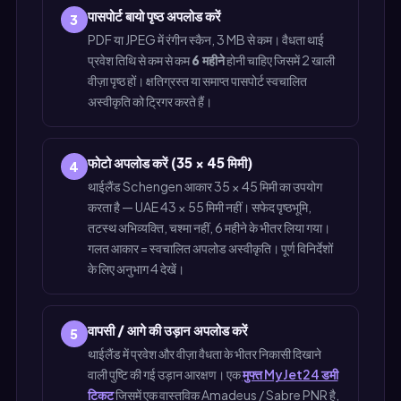
पासपोर्ट बायो पृष्ठ अपलोड करें
3
PDF या JPEG में रंगीन स्कैन, 3 MB से कम। वैधता थाई
प्रवेश तिथि से कम से कम
6 महीने
होनी चाहिए जिसमें 2 खाली
वीज़ा पृष्ठ हों। क्षतिग्रस्त या समाप्त पासपोर्ट स्वचालित
अस्वीकृति को ट्रिगर करते हैं।
फोटो अपलोड करें (35 × 45 मिमी)
4
थाईलैंड Schengen आकार 35 × 45 मिमी का उपयोग
करता है — UAE 43 × 55 मिमी नहीं। सफेद पृष्ठभूमि,
तटस्थ अभिव्यक्ति, चश्मा नहीं, 6 महीने के भीतर लिया गया।
गलत आकार = स्वचालित अपलोड अस्वीकृति। पूर्ण विनिर्देशों
के लिए अनुभाग 4 देखें।
वापसी / आगे की उड़ान अपलोड करें
5
थाईलैंड में प्रवेश और वीज़ा वैधता के भीतर निकासी दिखाने
वाली पुष्टि की गई उड़ान आरक्षण। एक
मुफ्त MyJet24 डमी
टिकट
जिसमें एक वास्तविक Amadeus / Sabre PNR है,