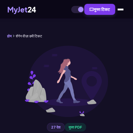
MyJet
24
मुफ्त टिकट
होम
शेंगेन वीज़ा डमी टिकट
27 देश
मुफ्त PDF