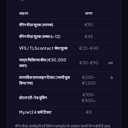
आइटम
लागत
अस्वी
शेंगेन वीज़ा शुल्क (वयस्क)
€90
नहीं 
शेंगेन वीज़ा शुल्क (बच्चा 6–12)
€45
नहीं 
VFS / TLScontact सेवा शुल्क
€20–€40
नहीं 
यात्रा चिकित्सा बीमा (€30,000
€30–€90
अक्सर रिफंडेबल
कवर)
वास्तविक एयरलाइन टिकट (जल्दी बुक
€200–
केवल यदि रिफ
किया गया)
€1,200
आम
€100–
होटल प्री-पेड बुकिंग
रद्दीकरण नी
€500+
MyJet24 डमी टिकट
€0
शेंगेन वीज़ा अस्वीकृति दरें विभिन्न कांसुलेट के अनुसार काफी भिन्न होती हैं (कुछ