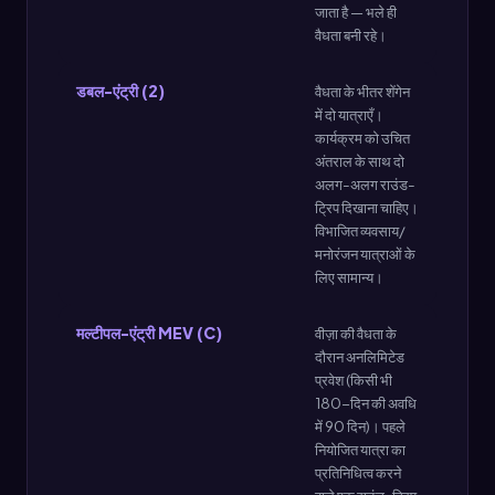
जाता है — भले ही
वैधता बनी रहे।
डबल-एंट्री (2)
वैधता के भीतर शेंगेन
में दो यात्राएँ।
कार्यक्रम को उचित
अंतराल के साथ दो
अलग-अलग राउंड-
ट्रिप दिखाना चाहिए।
विभाजित व्यवसाय/
मनोरंजन यात्राओं के
लिए सामान्य।
मल्टीपल-एंट्री MEV (C)
वीज़ा की वैधता के
दौरान अनलिमिटेड
प्रवेश (किसी भी
180-दिन की अवधि
में 90 दिन)। पहले
नियोजित यात्रा का
प्रतिनिधित्व करने