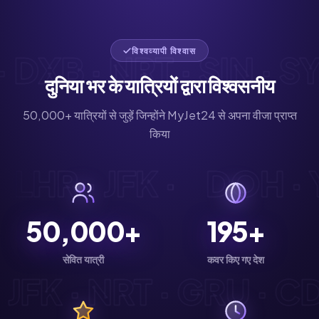
विश्वव्यापी विश्वास
XB · NRT · SIN · SYD 
दुनिया भर के यात्रियों द्वारा विश्वसनीय
50,000+ यात्रियों से जुड़ें जिन्होंने MyJet24 से अपना वीजा प्राप्त
किया
G · LHR · JFK ·
DOH 
50,000+
195+
सेवित यात्री
कवर किए गए देश
FK · NRT · GRU · CDG 