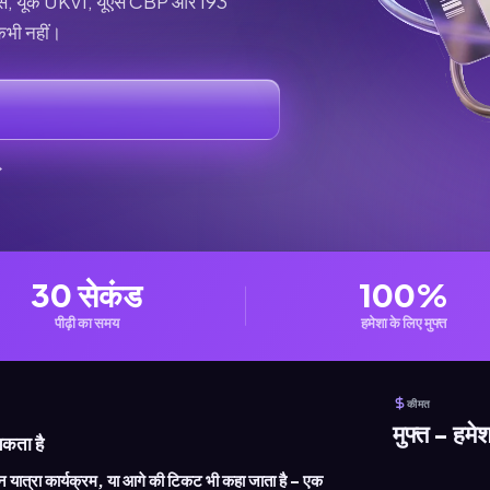
तावास, यूके UKVI, यूएस CBP और 193
 कभी नहीं।
30 सेकंड
100%
पीढ़ी का समय
हमेशा के लिए मुफ्त
कीमत
मुफ्त - हमेश
यकता है
यात्रा कार्यक्रम, या आगे की टिकट भी कहा जाता है - एक