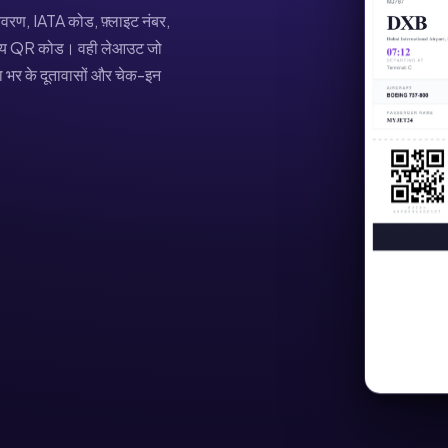
रण, IATA कोड, फ़्लाइट नंबर,
 योग्य QR कोड। वही लेआउट जो
या भर के दूतावासों और चेक-इन