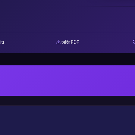
षित
त्वरित PDF