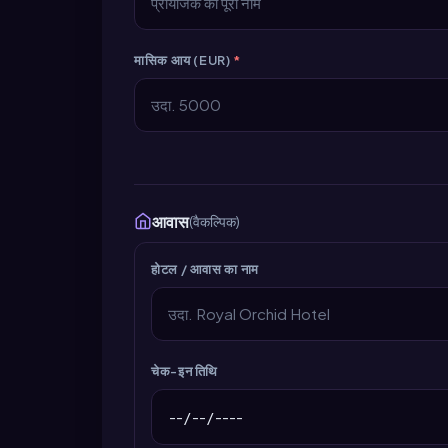
मासिक आय (EUR)
*
आवास
(वैकल्पिक)
होटल / आवास का नाम
चेक-इन तिथि