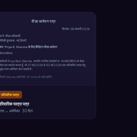
वीज़ा आवेदन पत्र
दिनांक: 28 फ़रवरी 2026
वा में: वीज़ा अधिकारी
ेरिकी दूतावास, नई दिल्ली
िषय: Priya R. Sharma के लिए विज़िटर वीज़ा आवेदन
होदय/महोदया,
ं श्रीमती Priya Rani Sharma, भारतीय नागरिक (पासपोर्ट सं. IN4567890) के वीज़ा
ेदन का समर्थन करता हूँ, जो 01 मई 2026 से 30 मई 2026 तक पारिवारिक यात्रा हेतु
युक्त राज्य अमेरिका जाना चाहती हैं।
रीमती Sharma अपनी बेटी, डॉ. Anita के यहाँ ठहरेंगी...
पारिवारिक यात्रा
ारिवारिक यात्रा पत्र
ारत → अमेरिका · 30 दिन