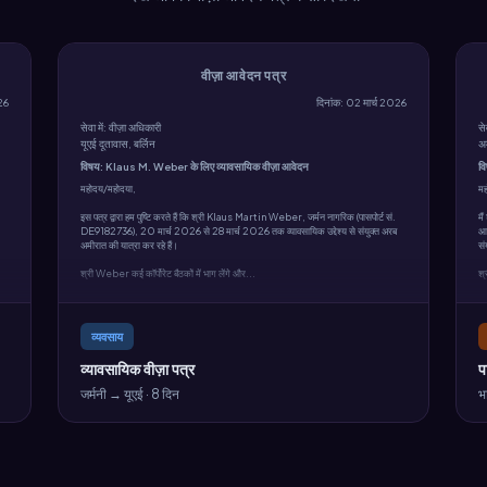
वीज़ा आवेदन पत्र
026
दिनांक: 02 मार्च 2026
सेवा में: वीज़ा अधिकारी
से
यूएई दूतावास, बर्लिन
अम
विषय: Klaus M. Weber के लिए व्यावसायिक वीज़ा आवेदन
व
महोदय/महोदया,
म
इस पत्र द्वारा हम पुष्टि करते हैं कि श्री Klaus Martin Weber, जर्मन नागरिक (पासपोर्ट सं.
मै
DE9182736), 20 मार्च 2026 से 28 मार्च 2026 तक व्यावसायिक उद्देश्य से संयुक्त अरब
आव
अमीरात की यात्रा कर रहे हैं।
सं
श्री Weber कई कॉर्पोरेट बैठकों में भाग लेंगे और...
श्
व्यवसाय
व्यावसायिक वीज़ा पत्र
प
जर्मनी → यूएई · 8 दिन
भ