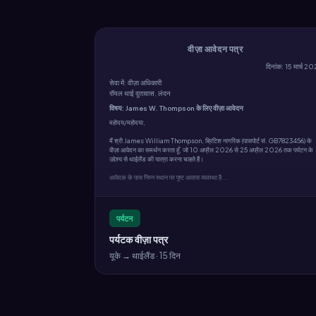
वीज़ा आवेदन पत्र
दिनांक: 15 मार्च 2
सेवा में: वीज़ा अधिकारी
रॉयल थाई दूतावास, लंदन
विषय: James W. Thompson के लिए वीज़ा आवेदन
महोदय/महोदया,
मैं श्री James William Thompson, ब्रिटिश नागरिक (पासपोर्ट सं. GB7823456) के
वीज़ा आवेदन का समर्थन करता हूँ, जो 10 अप्रैल 2026 से 25 अप्रैल 2026 तक पर्यटन के
उद्देश्य से थाईलैंड की यात्रा करना चाहते हैं।
आवेदक के पास निम्न स्थान पर पुष्ट आवास व्यवस्था है...
पर्यटन
पर्यटक वीज़ा पत्र
यूके → थाईलैंड · 15 दिन