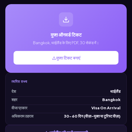
मुफ्त ऑनवर्ड टिकट
Bangkok, थाईलैंड के लिए PDF, 30 सेकंड में।
मुफ्त टिकट बनाएं
त्वरित तथ्य
देश
थाईलैंड
शहर
Bangkok
वीजा प्रकार
Visa On Arrival
अधिकतम ठहराव
30-60 दिन (वीज़ा-मुक्त या टूरिस्ट वीज़ा)