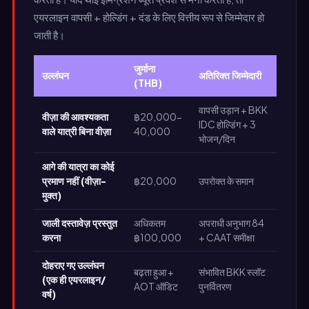
एयरलाइन वापसी + होल्डिंग + दंड के लिए वित्तीय रूप से जिम्मेदार हो
जाती है।
जुर्माना
उल्लंघन
अतिरिक्त जिम्मेदारी
(THB)
वापसी उड़ान + BKK
वीज़ा की आवश्यकता
฿20,000-
IDC होल्डिंग + 3
वाले यात्री बिना वीज़ा
40,000
भोजन/दिन
आगे की यात्रा का कोई
प्रमाण नहीं (वीज़ा-
฿20,000
उपरोक्त के समान
मुक्त)
जाली दस्तावेज़ प्रस्तुत
अधिकतम
अपराधी अनुभाग 84
करना
฿100,000
+ CAAT समीक्षा
दोहराए गए उल्लंघन
बढ़ता हुआ +
संभावित BKK स्लॉट
(एक ही एयरलाइन/
AOT ऑडिट
पुनर्वितरण
वर्ष)