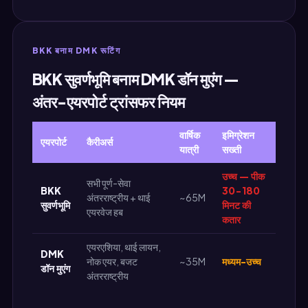
BKK बनाम DMK रूटिंग
BKK सुवर्णभूमि बनाम DMK डॉन मुएंग —
अंतर-एयरपोर्ट ट्रांसफर नियम
वार्षिक
इमिग्रेशन
एयरपोर्ट
कैरीअर्स
यात्री
सख्ती
उच्च — पीक
सभी पूर्ण-सेवा
BKK
30-180
अंतरराष्ट्रीय + थाई
~65M
सुवर्णभूमि
मिनट की
एयरवेज हब
कतार
एयरएशिया, थाई लायन,
DMK
नोक एयर, बजट
~35M
मध्यम-उच्च
डॉन मुएंग
अंतरराष्ट्रीय