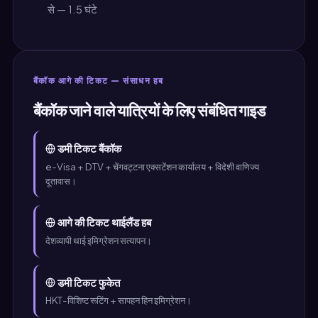
से — 1.5 घंटे
बैंकॉक आगे की टिकट — संसाधन हब
बैंकॉक जाने वाले यात्रियों के लिए संबंधित गाइड
डमी टिकट बैंकॉक
e-Visa + DTV + चेंगवट्टना एक्सटेंशन कार्यालय + विदेशी वाणिज्य
दूतावास।
आगे की टिकट थाईलैंड हब
देशव्यापी थाई इमिग्रेशन सत्यापन।
डमी टिकट फुकेत
HKT-विशिष्ट रूटिंग + सापहन हिन इमिग्रेशन।