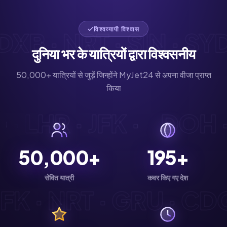
विश्वव्यापी विश्वास
B · NRT · SIN · SYD ·
दुनिया भर के यात्रियों द्वारा विश्वसनीय
50,000+ यात्रियों से जुड़ें जिन्होंने MyJet24 से अपना वीजा प्राप्त
किया
DG · LHR · JFK ·
DOH
50,000+
195+
सेवित यात्री
कवर किए गए देश
K · NRT · GRU · CDG ·