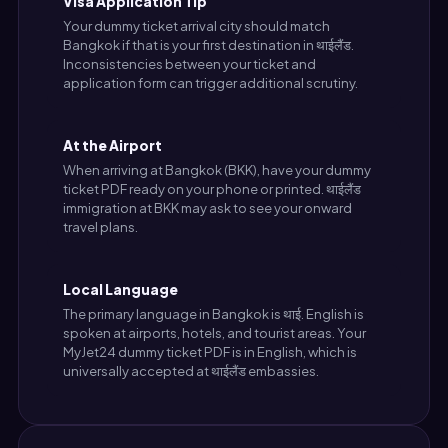
Visa Application Tip
Your dummy ticket arrival city should match
Bangkok if that is your first destination in थाईलैंड.
Inconsistencies between your ticket and
application form can trigger additional scrutiny.
At the Airport
When arriving at Bangkok (BKK), have your dummy
ticket PDF ready on your phone or printed. थाईलैंड
immigration at BKK may ask to see your onward
travel plans.
Local Language
The primary language in Bangkok is थाई. English is
spoken at airports, hotels, and tourist areas. Your
MyJet24 dummy ticket PDF is in English, which is
universally accepted at थाईलैंड embassies.