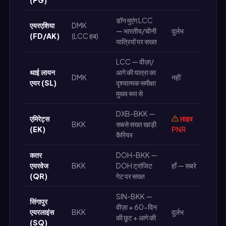
डॉन मुएंग LCC
एयरएशिया
DMK
— भारतीय/चीनी
दुर्लभ
(FD/AK)
(LCC हब)
यात्रियों पर सख्त
LCC — वीज़ा/
थाई लायन
आगे की यात्रा का
DMK
नहीं
एयर (SL)
दृश्यात्मक समीक्षा
मुख्य रूप से
DXB-BKK —
एमिरेट्स
लाइव
BKK
सबसे सख्त खाड़ी
(EK)
PNR
कैरियर
कतर
DOH-BKK —
एयरवेज
BKK
DOH ट्रांजिट
हाँ — सबरे
(QR)
गेट पर सख्त
SIN-BKK —
सिंगापुर
वीज़ा + 60-दिन
एयरलाइंस
BKK
दुर्लभ
की छूट + आगे की
(SQ)