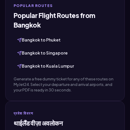
POPULAR ROUTES
Popular Flight Routes from
Bangkok
Bangkok to Phuket
Bangkok to Singapore
Bangkok to Kuala Lumpur
Generate a free dummy ticket for any of these routes on
MyJet24. Select your departure and arrival airports, and
your PDF is ready in 30 seconds.
प्रवेश विवरण
थाईलैंड वीज़ा अवलोकन