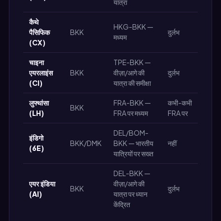
यात्रा
कैथे
HKG-BKK —
पैसिफिक
BKK
दुर्लभ
मध्यम
(CX)
चाइना
TPE-BKK —
एयरलाइंस
BKK
वीज़ा/आगे की
दुर्लभ
(CI)
यात्रा की समीक्षा
लुफ्थांसा
FRA-BKK —
कभी-कभी
BKK
(LH)
FRA पर मध्यम
FRA पर
DEL/BOM-
इंडिगो
BKK/DMK
BKK — भारतीय
नहीं
(6E)
यात्रियों पर सख्त
DEL-BKK —
एयर इंडिया
वीज़ा/आगे की
BKK
दुर्लभ
(AI)
यात्रा पर ध्यान
केंद्रित