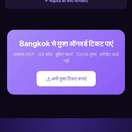
थाईलैंड की सभी जानकारी
Bangkok से मुफ्त ऑनवर्ड टिकट पाएं
तत्काल PDF · QR कोड · बुकिंग संदर्भ · 100% मुफ्त · क्रेडिट कार्ड
नहीं
अभी मुफ्त टिकट बनाएं