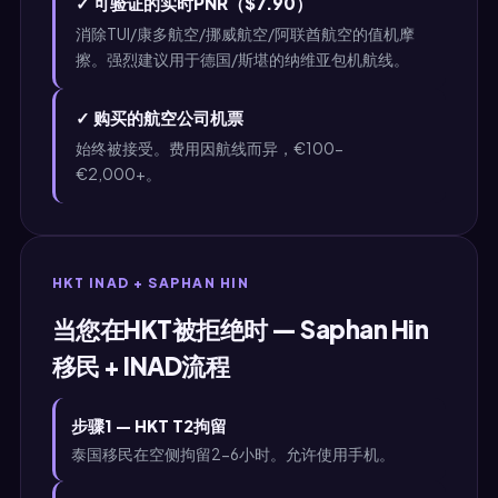
✓ 可验证的实时PNR（$7.90）
消除TUI/康多航空/挪威航空/阿联酋航空的值机摩
擦。强烈建议用于德国/斯堪的纳维亚包机航线。
✓ 购买的航空公司机票
始终被接受。费用因航线而异，€100-
€2,000+。
HKT INAD + SAPHAN HIN
当您在HKT被拒绝时 — Saphan Hin
移民 + INAD流程
步骤1 — HKT T2拘留
泰国移民在空侧拘留2-6小时。允许使用手机。