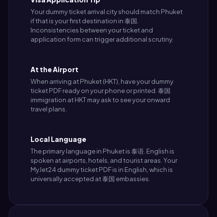
Your dummy ticket arrival city should match Phuket
if that is your first destination in 泰国.
Inconsistencies between your ticket and
application form can trigger additional scrutiny.
At the Airport
When arriving at Phuket (HKT), have your dummy
ticket PDF ready on your phone or printed. 泰国
immigration at HKT may ask to see your onward
travel plans.
Local Language
The primary language in Phuket is 泰语. English is
spoken at airports, hotels, and tourist areas. Your
MyJet24 dummy ticket PDF is in English, which is
universally accepted at 泰国 embassies.