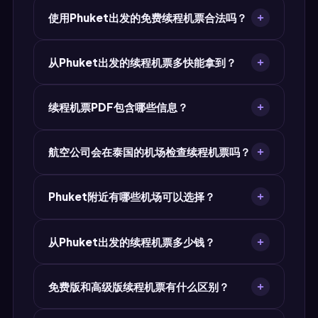
如果您从Phuket出发或经Phuket进入泰国，航空
使用Phuket出发的免费续程机票合法吗？
公司和边检人员可能要求出示续程证明——即证明
您已确认离境航班的文件。MyJet24的免费续程机
合法。MyJet24的续程机票是带有订座编号
票可同时满足航空公司值机和边境检查的要求。
从Phuket出发的续程机票多快能拿到？
（PNR）的正规航班预订，并非伪造文件。航空公
司和边检官员均接受可验证的航班预订作为续程证
从Phuket出发的续程机票PDF在30秒内即可生
明。使用它完全合法，且优于购买不可退款的机
续程机票PDF包含哪些信息？
成。输入距离Phuket最近的机场、目的地、旅行
票。
日期和乘客姓名，即可立即下载PDF——无需注
PDF包含：与护照一致的乘客姓名、从Phuket附
册，无需信用卡。
航空公司会在泰国的机场检查续程机票吗？
近Bangkok (BKK)出发的信息、目的地机场、旅行
日期、航空公司名称、航班号、订座编号
会。在Bangkok (BKK)及泰国其他机场，航空公司
（PNR）、舱位等级和二维码。航空公司和边检要
Phuket附近有哪些机场可以选择？
会在值机时检查续程证明，因为若承运的乘客被拒
求的所有字段均已覆盖。
绝入境，航空公司将面临罚款。没有续程机票，您
泰国拥有多个国际机场，包括Bangkok (BKK),
可能被拒绝登机。
从Phuket出发的续程机票多少钱？
Bangkok Don Mueang (DMK), Phuket (HKT)。在
MyJet24生成续程机票时，请选择距离Phuket最
MyJet24提供带水印的免费续程机票，或$7.90的
近的机场。机票上的机场应与您的实际行程一致。
免费版和高级版续程机票有什么区别？
高级版——PDF无水印且带有可验证的PNR订座编
号。对于泰国内查验严格的机场，建议使用高级
免费版带有水印和生成的订座编号。高级版