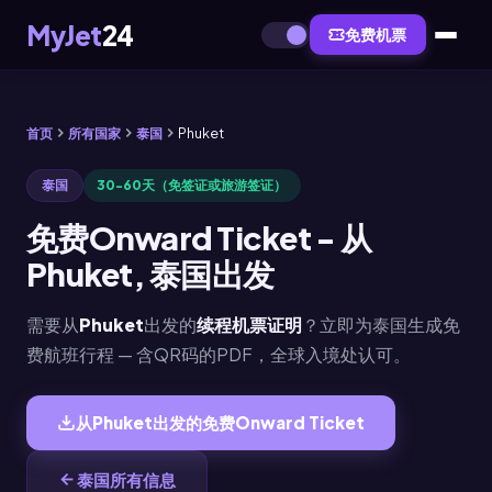
MyJet
24
免费机票
首页
所有国家
泰国
Phuket
泰国
30-60天（免签证或旅游签证）
免费Onward Ticket - 从
Phuket, 泰国出发
需要从
Phuket
出发的
续程机票证明
？立即为泰国生成免
费航班行程 — 含QR码的PDF，全球入境处认可。
从Phuket出发的免费Onward Ticket
泰国所有信息