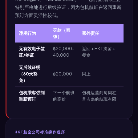
特别严格地进行后续验证，因为包机航班在返回重新
预订方面灵活性较低。
罚款（泰
违规行为
额外责任
铢）
无有效电子签
฿20,000-
返回 + HKT拘留 +
证/签证
40,000
餐食
无后续证明
（60天豁
฿20,000
同上
免）
包机乘客强制
下一个航班
包机运营商每周在
重新预订
的高价
普吉岛的航班有限
HKT航空公司标准操作程序