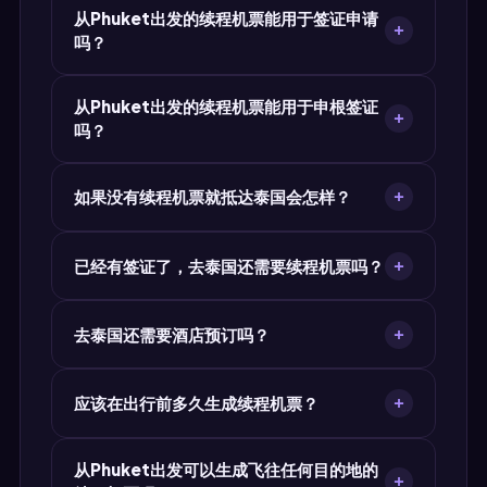
版。
从Phuket出发的续程机票能用于签证申请
（$7.90）提供干净、专业的PDF及可验证的
吗？
PNR，航空公司工作人员可在系统中确认——建议
在Bangkok (BKK)接受边检时使用此版本。
能。泰国的使馆接受航班预订作为签证申请中的行
从Phuket出发的续程机票能用于申根签证
程证明。MyJet24的续程机票包含使馆要求的全部
吗？
字段：乘客姓名、航线、日期和订座编号。
能。全部27个申根国家的使馆均接受航班预订作为
如果没有续程机票就抵达泰国会怎样？
行程证明。在MyJet24生成一张从Phuket出发、
飞往任一申根目的地的续程机票，日期与您的签证
航空公司可能在值机时拒绝您登机。如果您抵达
申请一致即可。
已经有签证了，去泰国还需要续程机票吗？
Bangkok (BKK)边检时无法出示离境证明，边检官
员可能拒绝入境、扣留您，或让您自费乘坐下一班
持有签证并不免除续程要求。无论签证状态如何，
航班返回。MyJet24的免费续程机票可避免所有这
去泰国还需要酒店预订吗？
航空公司都会在登机时检查，因为若您被拒绝入
些情况。
境，航空公司须承担责任。Bangkok (BKK)的边检
对于签证申请，泰国的多数使馆同时要求航班预订
官员也可能独立核实您的离境计划。
应该在出行前多久生成续程机票？
和住宿证明。MyJet24在续程机票工具之外还提供
免费的酒店预订生成器。机场边检通常只需出示续
请在出发或签证预约前1–3天生成续程机票，确保
程机票。
从Phuket出发可以生成飞往任何目的地的
查验时订座编号仍然有效。MyJet24即时生成机