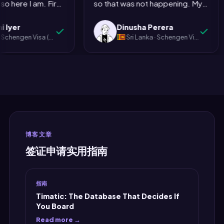
out, so here I am. First
so that was not happening. My
 it
Schengen process worked like
Officer cou
application. I spent
batchmate Nethmi used
this, nobody would complain
less about 
shmi Iyer
Dinusha Perera
ding horror stories on
MyJet24 for her visa last
about it."
ndia · Schengen Visa (Spain)
Sri Lanka · Schengen Visa (Germany)
d Quora and
semester so I tried it. Colombo
g myself something
to Frankfurt return. Done. The
wrong. Nothing went
booking reference thing was
 the flight
legit when I checked. Took the
n, which I thought
printout to the German
the most stressful
embassy. Got the visa. Nethmi
to arrange, turned
gets full credit for the
the one that took the
recommendation. MyJet24
博客文章
e and caused the least
gets credit for existing. My
签证申请实用指南
nk you. Genuinely."
wallet gets credit for not losing
another 5000 rupees."
指南
Timatic: The Database That Decides If
You Board
Read more →