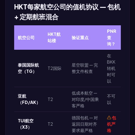
HKT每家航空公司的值机协议 — 包机
+ 定期航班混合
PNR
HKT航
航空公司
验证重点
查
站楼
询？
在
BKK
泰国国际航
星空联盟 — 完
T2国际
转机
空（TG）
整文件检查
时可
以
低成本航空 —
亚航
不可
T2
对印度/中国乘
（FD/AK）
以
客严格
德国包机 — 对
包
TUI航空
T2
返回日期对齐
机严
（X3）
要求最严格
格