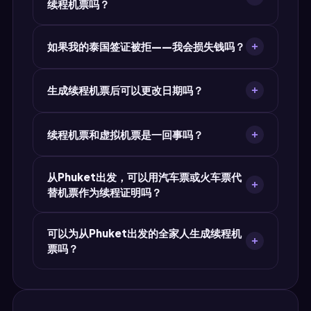
续程机票吗？
票，您可随时免费创建新的。
可以。MyJet24支持所有国际航线。选择
如果我的泰国签证被拒——我会损失钱吗？
Bangkok (BKK)或距离Phuket最近的机场作为出
发地，目的地可选全球任意地点——包括申根区、
不会。MyJet24的续程机票免费（高级版
美国、英国、亚太及所有其他地区。
生成续程机票后可以更改日期吗？
$7.90），无需真正购买机票。签证被拒您也毫无
损失。相比在签证结果未知前就花$400–
可以。回到MyJet24，用新的日期生成一张新机票
$1,200+购买不可退款机票，这是核心优势。
续程机票和虚拟机票是一回事吗？
即可。生成次数没有限制。请始终使用与当前行程
一致的最新机票。
是的，二者指同一事物——用作续程证明的临时航
从Phuket出发，可以用汽车票或火车票代
班预订。“续程机票”强调入境要求，“虚拟机票
替机票作为续程证明吗？
（Dummy Ticket）”是对该文件的通俗叫法。
MyJet24用同一工具生成两者。
如果从泰国经陆路口岸出境，边检有时接受汽车
可以为从Phuket出发的全家人生成续程机
票、火车票或渡轮票作为离境证明。但Bangkok
票吗？
(BKK)的航空公司明确要求航班预订。MyJet24的
续程机票是最稳妥的通用选择。
可以。请为每位旅客单独生成续程机票。每份PDF
必须显示与其护照一致的乘客姓名。MyJet24支持
为整个出行团队无限量免费生成机票。