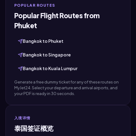
POPULAR ROUTES
Popular Flight Routes from
Phuket
Bangkok to Phuket
Bangkok to Singapore
Bangkok to Kuala Lumpur
Generate a free dummy ticket for any of these routes on
MyJet24. Select your departure and arrival airports, and
your PDF is ready in 30 seconds.
入境详情
泰国签证概览