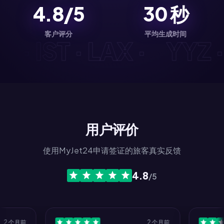
4.8/5
30
秒
客户评分
平均生成时间
YD · IST · LAX ·
YY
用户评价
使用MyJet24申请签证的旅客真实反馈
4.8
/5
个月前
2 个月前