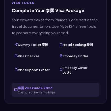
VISA TOOLS
Complete Your 泰国 Visa Package
Your onward ticket from Phuket is one part of the
travel documentation. Use MyJet24's free tools
to prepare everything you need.
Dummy Ticket 泰国
Hotel Booking 泰国
Visa Checker
Embassy Finder
Embassy Cover
Visa Support Letter
Letter
泰国 Visa Guide 2026
Costs, requirements & tips