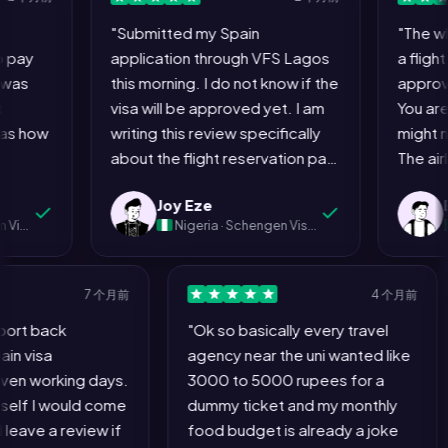
"Submitted my Spain
"The whole 
y
application through VFS Lagos
a flight res
this morning. I do not know if the
approving a
visa will be approved yet. I am
You are aski
ow
writing this review specifically
might not b
about the flight reservation part
The airline w
e
because it was the only step in
the visa is 
Joy Eze
Emek
this entire process that did not
embassy kn
Nigeria · Schengen Visa (Spain)
Nig
aid
make me want to pull my hair
Everybody k
sy
out. Everything else: the bank
requirement
a
statements, the cover letter,
the game. A
7 个月前
4 个月前
the hotel booking, the
means I am p
assport back
"Ok so basically every travel
e
insurance, the appointment slot
instead of 
. Spain visa
agency near the uni wanted like
hunting... painful. The flight
agent who 
 Seven working days.
3000 to 5000 rupees for a
reservation on MyJet24 took
same thing I
d myself I would come
dummy ticket and my monthly
e
four minutes and caused zero
minutes on
and leave a review if
food budget is already a joke
I
stress. If the rest of the
consulate i