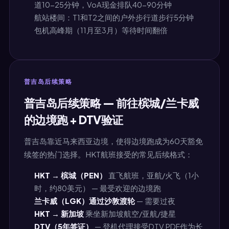
道10-25分钟，VoA现金排队40-90分钟
航站楼间：T1和T2之间的户外步行道步行5分钟
包机高峰期（11月至3月）等待时间翻倍
普吉岛后续策略
普吉岛后续策略 — 前往槟城/兰卡威
的边境跑 + DTV验证
普吉岛靠近马来西亚边境，使得边境跑成为60天豁免
续签的热门选择。HKT航班接受的常见后续格式：
HKT → 槟城（PEN）
直飞航班，亚航/火飞（1小
时，约80美元） — 最受欢迎的边境跑
兰卡威（LGK）通过沙敦渡轮
— 需要过夜
HKT → 新加坡
乘坐新加坡航空/亚航/捷星
DTV（5年签证）
— 登机代理接受DTV PDF作为长