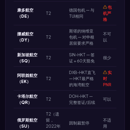
包
康多航空
德国包机 — 与
T2
机严
（DE）
TUI相同
格
斯堪的纳维亚
挪威航空
不可
T2
包机 — 对申根
（DY）
以
居留要求严格
新加坡航空
SIN-HKT — 签
T2
很少
（SQ）
证 + 60天豁免
DXB-HKT直飞
实
阿联酋航空
T2
— HKT最严格
时
（EK）
的海湾航空
PNR
卡塔尔航空
DOH-HKT —
T2
可以
（QR）
完整签证/后续
T2（遗
俄罗斯航空
留，
不适
因制裁暂停
（SU）
2022年
用