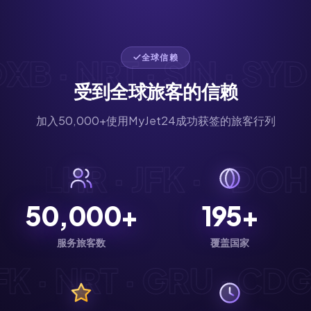
 · NRT · SIN · SYD ·
全球信赖
受到全球旅客的信赖
加入50,000+使用MyJet24成功获签的旅客行列
DG · LHR · JFK ·
DO
50,000+
195+
服务旅客数
覆盖国家
 · NRT · GRU · CDG ·