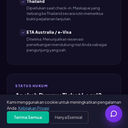
Thailand
Diperlukan saat check-in. Maskapai yang
terbang ke Thailand secara rutin memeriksa
bukti perjalanan lanjutan.
ETA Australia / e-Visa
Diterima. Menunjukkan reservasi
penerbangan mendukung niat Anda sebagai
pengunjung yang sah.
STATUS HUKUM
Apakah Dummy Ticket Legal?
Kami menggunakan cookie untuk meningkatkan pengalaman
Ya — tiket sementara adalah legal ketika
Anda.
Kebijakan Privasi
digunakan untuk tujuan yang dimaksudkan.
Terima Semua
Hanya Esensial
Buat Dummy Ticket Gratis
Gratis
Get Free PDF — 30 seconds
Generate Free
Kedutaan dan konsulat di seluruh dunia secara