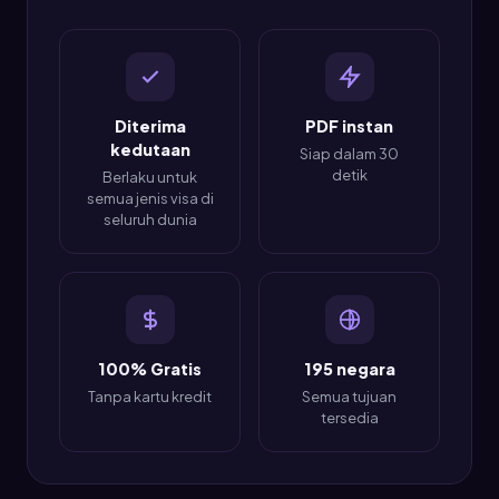
Diterima
PDF instan
kedutaan
Siap dalam 30
detik
Berlaku untuk
semua jenis visa di
seluruh dunia
100% Gratis
195 negara
Tanpa kartu kredit
Semua tujuan
tersedia