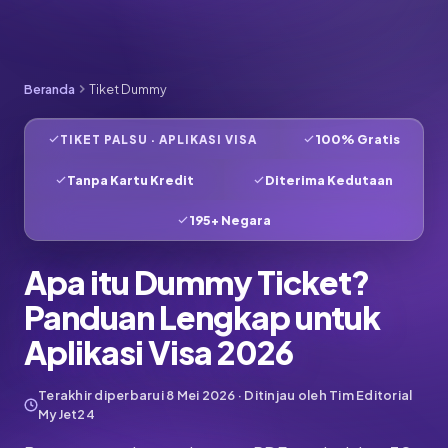
Beranda
Tiket Dummy
100% Gratis
TIKET PALSU · APLIKASI VISA
Tanpa Kartu Kredit
Diterima Kedutaan
195+ Negara
Apa itu Dummy Ticket?
Panduan Lengkap untuk
Aplikasi Visa 2026
Terakhir diperbarui
8 Mei 2026
· Ditinjau oleh Tim Editorial
MyJet24