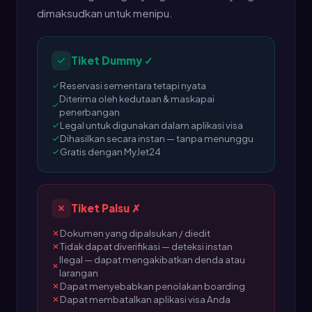
dimaksudkan untuk menipu.
Tiket Dummy ✓
Reservasi sementara tetapi nyata
Diterima oleh kedutaan & maskapai
penerbangan
Legal untuk digunakan dalam aplikasi visa
Dihasilkan secara instan — tanpa menunggu
Gratis dengan MyJet24
Tiket Palsu ✗
Dokumen yang dipalsukan / diedit
Tidak dapat diverifikasi — deteksi instan
Ilegal — dapat mengakibatkan denda atau
larangan
Dapat menyebabkan penolakan boarding
Dapat membatalkan aplikasi visa Anda