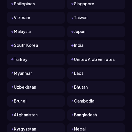
Philippines
Singapore
Vietnam
Taiwan
Malaysia
Japan
South Korea
India
Turkey
United Arab Emirates
Myanmar
Laos
Uzbekistan
Bhutan
Brunei
Cambodia
Afghanistan
Bangladesh
Kyrgyzstan
Nepal