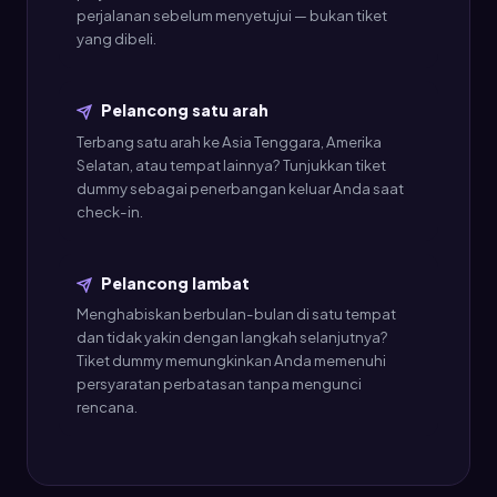
perjalanan sebelum menyetujui — bukan tiket
yang dibeli.
Pelancong satu arah
Terbang satu arah ke Asia Tenggara, Amerika
Selatan, atau tempat lainnya? Tunjukkan tiket
dummy sebagai penerbangan keluar Anda saat
check-in.
Pelancong lambat
Menghabiskan berbulan-bulan di satu tempat
dan tidak yakin dengan langkah selanjutnya?
Tiket dummy memungkinkan Anda memenuhi
persyaratan perbatasan tanpa mengunci
rencana.