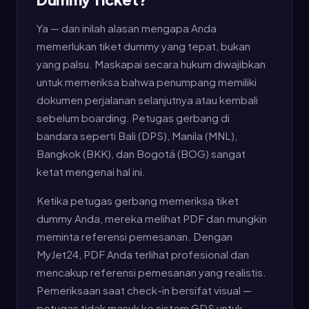
Ya — dan inilah alasan mengapa Anda
memerlukan tiket dummy yang tepat, bukan
yang palsu. Maskapai secara hukum diwajibkan
untuk memeriksa bahwa penumpang memiliki
dokumen perjalanan selanjutnya atau kembali
sebelum boarding. Petugas gerbang di
bandara seperti Bali (DPS), Manila (MNL),
Bangkok (BKK), dan Bogotá (BOG) sangat
ketat mengenai hal ini.
Ketika petugas gerbang memeriksa tiket
dummy Anda, mereka melihat PDF dan mungkin
meminta referensi pemesanan. Dengan
MyJet24, PDF Anda terlihat profesional dan
mencakup referensi pemesanan yang realistis.
Pemeriksaan saat check-in bersifat visual —
petugas tidak masuk ke sistem GDS untuk