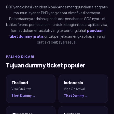
PDF yang dihasilkan identik baik Anda menggunakan alat gratis
maupun layanan PNR yang dapat diverifikasi berbayar.
Perbedaannya adalah apakah ada penahanan GDS nyata di
balik referensi pemesanan — untuk sebagian besar aplikasi visa,
format dokumen adalah yang terpenting. Lihat
panduan
tiket dummy gratis
untuk penjelasan lengkap kapan yang
gratis vs berbayar sesuai.
PALING DICARI
Tujuan dummy ticket populer
Thailand
Indonesia
Visa On Arrival
Visa On Arrival
Tiket Dummy →
Tiket Dummy →