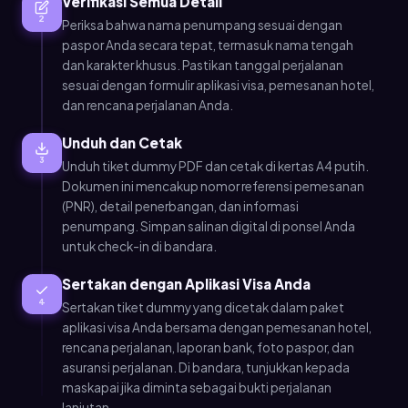
Verifikasi Semua Detail
2
Periksa bahwa nama penumpang sesuai dengan
paspor Anda secara tepat, termasuk nama tengah
dan karakter khusus. Pastikan tanggal perjalanan
sesuai dengan formulir aplikasi visa, pemesanan hotel,
dan rencana perjalanan Anda.
Unduh dan Cetak
3
Unduh tiket dummy PDF dan cetak di kertas A4 putih.
Dokumen ini mencakup nomor referensi pemesanan
(PNR), detail penerbangan, dan informasi
penumpang. Simpan salinan digital di ponsel Anda
untuk check-in di bandara.
Sertakan dengan Aplikasi Visa Anda
4
Sertakan tiket dummy yang dicetak dalam paket
aplikasi visa Anda bersama dengan pemesanan hotel,
rencana perjalanan, laporan bank, foto paspor, dan
asuransi perjalanan. Di bandara, tunjukkan kepada
maskapai jika diminta sebagai bukti perjalanan
lanjutan.