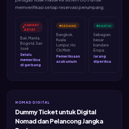
memverifikasi setiap reservasi penumpang.
SANGAT
SEDANG
SANTAI
KETAT
Bangkok,
Sebagian
Bali, Manila,
Kuala
besar
Bogotá, San
Lumpur, Ho
bandara
José
Chi Minh
Eropa
Selalu
Pemeriksaan
Jarang
memeriksa
acak umum
diperiksa
di gerbang
NOMAD DIGITAL
Dummy Ticket untuk Digital
Nomad dan Pelancong Jangka