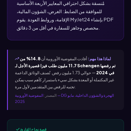
مُنسقة بشكل احترافي المعايير الأربعة الأساسية
للموافقة من الضابط: الغرض، الشؤون المالية،
الإقامة، وروابط العودة. يقوم MyJet24 بإنشاء PDF
مخصص وجاهز للسفارة في أقل من 3 دقائق.
لماذا هذا مهم:
أفادت المفوضية الأوروبية أن
14.8% من
11.7 مليون طلب فيزا قصيرة الأجل لـ Schengen تم رفضها
في 2024
— حوالي 1.73 مليون رفض. تُصنف الوثائق الداعمة
غير المكتملة أو المعدة بشكل سيء باستمرار كأهم سبب
يمكن
للرفض بين المتقدمين لأول مرة.
تجنبه
المصدر:
المفوضية الأوروبية — DG الهجرة والشؤون الداخلية، مايو
2025
قصة نجاح القارئ