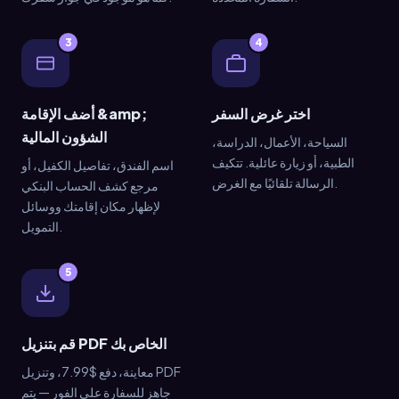
3
4
اختر غرض السفر
أضف الإقامة &amp;
الشؤون المالية
السياحة، الأعمال، الدراسة،
الطبية، أو زيارة عائلية. تتكيف
اسم الفندق، تفاصيل الكفيل، أو
الرسالة تلقائيًا مع الغرض.
مرجع كشف الحساب البنكي
لإظهار مكان إقامتك ووسائل
التمويل.
5
قم بتنزيل PDF الخاص بك
معاينة، دفع $7.99، وتنزيل PDF
جاهز للسفارة على الفور — يتم