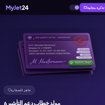
MyJet
24
تذكرة مجانية
جاهز للسفارة
مولد خطاب دعم التأشيرة