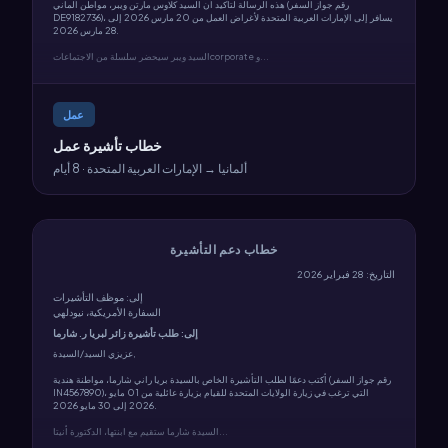
هذه الرسالة لتأكيد أن السيد كلاوس مارتن ويبر، مواطن ألماني (رقم جواز السفر
DE9182736)، يسافر إلى الإمارات العربية المتحدة لأغراض العمل من 20 مارس 2026 إلى
28 مارس 2026.
السيد ويبر سيحضر سلسلة من الاجتماعاتcorporate و...
عمل
خطاب تأشيرة عمل
ألمانيا → الإمارات العربية المتحدة · 8 أيام
خطاب دعم التأشيرة
التاريخ: 28 فبراير 2026
إلى: موظف التأشيرات
السفارة الأمريكية، نيودلهي
إلى: طلب تأشيرة زائر لبريا ر. شارما
عزيزي السيد/السيدة,
أكتب دعمًا لطلب التأشيرة الخاص بالسيدة بريا راني شارما، مواطنة هندية (رقم جواز السفر
IN4567890)، التي ترغب في زيارة الولايات المتحدة للقيام بزيارة عائلية من 01 مايو
2026 إلى 30 مايو 2026.
السيدة شارما ستقيم مع ابنتها، الدكتورة أنيتا...