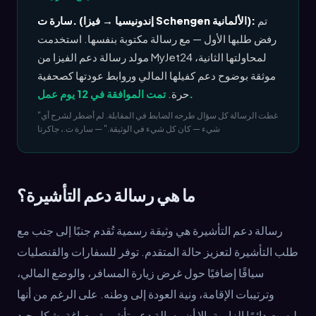
تم
سارة ت. (إندونيسيا → فيزا Schengen الألمانية):
رفض طلبها الأول — مع رسالة مكتوبة بنفسها. استخدمت
مولد رسالة دعم الفيزا من MyJet24 لمحاولتها الثانية،
موثقة بوضوح دعم كفيلها المالي وروابط عودتها كصحفية
تمت الموافقة في 12 يوم عمل.
حرة.
"غطت الرسالة كل سؤال طرحه الضابط في المقابلة. لم أضطر لشرح أي
شيء — كان كل شيء في الوثيقة." — سارة ت.، جاكرتا
ما هي رسالة دعم التأشيرة؟
رسالة دعم التأشيرة هي وثيقة رسمية تُقدم جنبًا إلى جنب مع
طلب التأشيرة لتعزيز حالة المتقدم. توفر للسفارات والقنصليات
سياقًا إضافيًا حول غرض زيارة المسافر، والوضع المالي،
وترتيبات الإقامة، ونية العودة إلى وطنه. على الرغم من أنها
ليست دائمًا إلزامية، إلا أن رسالة دعم تأشيرة مصاغة بشكل جيد