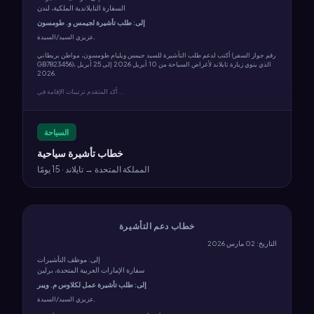
السفارة التايلاندية الملكية، لندن
إلى: طلب تأشيرة لجيمس و. طومسون
عزيزي السيد/السيدة,
أكتب لدعم طلب التأشيرة للسيد جيمس ويليام طومسون، مواطن بريطاني (رقم جواز السفر
GB7823456)، الذي ينوي زيارة تايلاند لأغراض السياحة من 10 أبريل 2026 إلى 25 أبريل
2026.
أكد المتقدم ترتيبات الإقامة في...
السياحة
خطاب تأشيرة سياحية
المملكة المتحدة → تايلاند · 15 يومًا
خطاب دعم التأشيرة
التاريخ: 02 مارس 2026
إلى: موظف التأشيرات
سفارة الإمارات العربية المتحدة، برلين
إلى: طلب تأشيرة عمل لكلاوس م. ويبر
عزيزي السيد/السيدة,