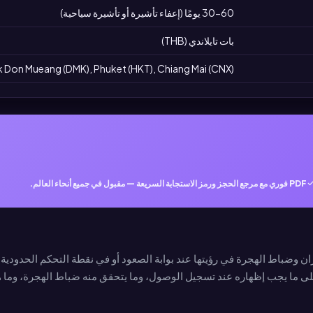
30-60 يومًا (إعفاء تأشيرة أو تأشيرة سياحية)
بات تايلاندي (THB)
Don Mueang (DMK), Phuket (HKT), Chiang Mai (CNX)
PDF فوري مع مرجع الحجز ورمز الاستجابة السريعة — مقبول في جميع أنحاء العالم.
ان وضباط الهجرة في رؤيتها عند بوابة الصعود أو في نقطة التحكم الحدودية،
ة على ما يجب إظهاره عند تسجيل الوصول، وما يتحقق منه ضباط الهجرة، وما ه