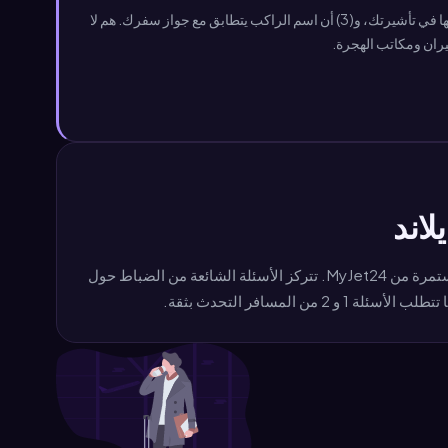
يتحقق ضباط الهجرة في تايلاند من ثلاثة أشياء: (1) أن الحجز يظهر رقم رحلة ومسار حقيقي يغادر تايلاند، (2) أن التاريخ يقع ضمن فترة الإقامة المسموح بها في تأشيرتك، و(3) أن اسم الراكب يتطابق مع جواز سفرك. هم لا
اند
في قاعدة بيانات التعليقات المجهولة لدينا من أكثر من 200,000 مسافر، تم رفض أقل من 1% في هجرة تايلاند عند تقديم تذكرة سفر مستمرة من MyJet24. تتركز الأسئلة الشائعة من الضباط حول