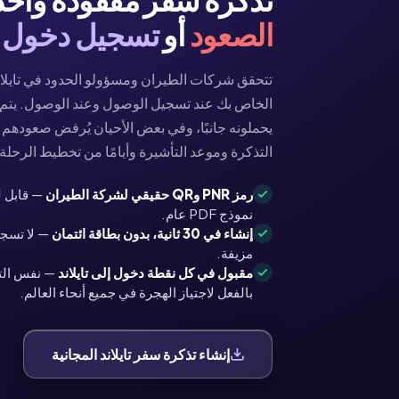
الصعود
أو
تسجيل دخول
تتحقق شركات الطيران ومسؤولو الحدود في تايلا
الخاص بك عند تسجيل الوصول وعند الوصول. يتم 
يحملونه جانبًا، وفي بعض الأحيان يُرفض صعودهم ت
التذكرة وموعد التأشيرة وأيامًا من تخطيط الرحلة.
رمز PNR وQR حقيقي لشركة الطيران
— قابل ل
نموذج PDF عام.
إنشاء في 30 ثانية، بدون بطاقة ائتمان
— لا تسجي
مزيفة.
مقبول في كل نقطة دخول إلى تايلاند
بالفعل لاجتياز الهجرة في جميع أنحاء العالم.
إنشاء تذكرة سفر تايلاند المجانية