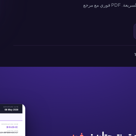
تذكرة وهمية مجانية في 30 ثانية. ملف PDF فوري مع رمز الاستجابة السريعة. PDF فوري مع مرجع
. نتيجتان:
رفض