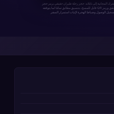
ك المجانية إلى تايلاند: حجز رحلة طيران حقيقي برمز حجز
PNR قابل للتحقق ورمز QR قابل للمسح، بتنسيق مطابق تمامًا لما يتوقعه
جيل الوصول وضباط الهجرة لإثبات استمرار السفر.