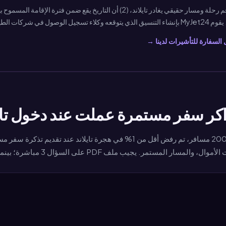
ل السفارة للتأشيرات لدينا →
كر سفر مستمرة عملت عند دخول تايل
ى السؤال 3 مباشرة؛ بينما تتطلب الأسئلة 1 و 2 من المسافر التحدث بثقة.