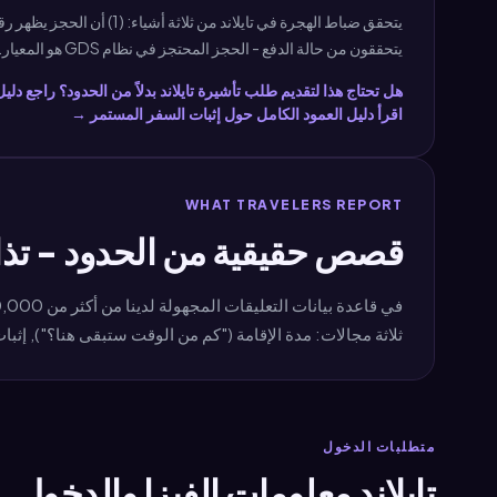
يتحققون من حالة الدفع - الحجز المحتجز في نظام GDS هو المعيار. يقوم MyJet24 بإنشاء التنسيق الذي يتوقعه وكلاء تسجيل الوصول في شركات الطيران ومكاتب الهجرة.
هل تحتاج هذا لتقديم طلب تأشيرة تايلاند بدلاً من الحدود؟ راجع دلي
اقرأ دليل العمود الكامل حول إثبات السفر المستمر →
WHAT TRAVELERS REPORT
قصص حقيقية من الحدود - تذا
ثلاثة مجالات: مدة الإقامة ("كم من الوقت ستبقى هنا؟"), إثبات الأموال، والمسار المستمر. يجيب ملف PDF عل
متطلبات الدخول
تايلاند معلومات الفيزا والدخول