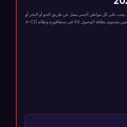
 يجب على كل مواطن أجنبي يصل عن طريق الجو أو البحر أو
البر تقديم TDAC عبر الإنترنت قبل الوصول إلى الهجرة التايلاندية. تنهي هذه التغييرات 45 عامًا من نماذج TM6 الورقية وتضع تايلاند في نفس مستوى بطاقة الوصول SG في سنغافورة ونظام e-CD