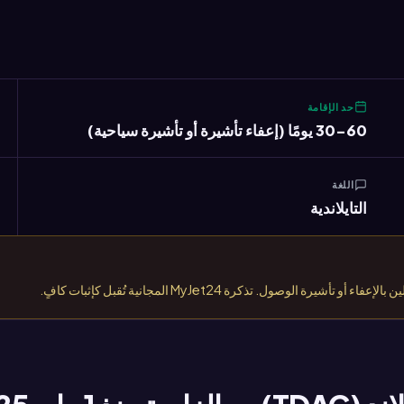
حد الإقامة
30-60 يومًا (إعفاء تأشيرة أو تأشيرة سياحية)
اللغة
التايلاندية
لوصول. تذكرة MyJet24 المجانية تُقبل كإثبات كافٍ.