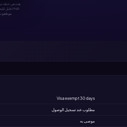
هذه هي خطة سفر
موظفو تس
Visa exempt 30 days
مطلوب عند تسجيل الوصول
موصى به