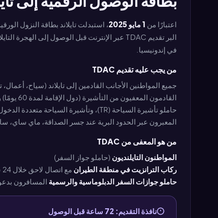
بطاقة الوصول الرقمية إلى تايلاند (TDAC) — إلزامية منذ 1 
اعتبارًا من
1 مايو 2025
، استبدلت تايلاند بطاقة النزول الورقية TM6 ببطاقة الوصول الرقم
في إندونيسيا.
من يجب عليه تقديم TDAC
جميع المواطنين الأجانب القادمين إلى تايلاند (سياح، أعمال، ترانزيت 
القادمون المعفيون من التأشيرة (دول الإقامة لمدة 60 يومًا) والمسافرون بتأشيرة عند الوصول
حاملو تأشيرة السياحة (TR)، وتأشيرة السياحة متعددة الدخول (METV)، وتأشيرة وجهة تايلاند (DTV)
المعبرون عبر الحدود البرية عند جسر الصداقة، ماي ساي، ساداو،
من هو المعفى من TDAC
المواطنون التايلنديون
(حاملو جواز السفر)
ركاب الترانزيت في منطقة الطيران
مع اتصال لاحق خلال 24 ساعة وبدون دخول الهجرة
حاملو جوازات السفر الدبلوماسية والرسمية
المسافرون بدعو
نافذة التقديم: 72 ساعة قبل الوصول