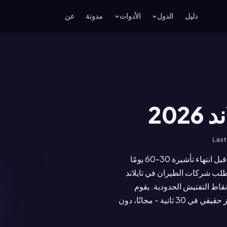
دليل
الدول
الأدوات
مدونة
عن
202
Las
تذكرة سفر إلى تايلاند هي حجز طيران يُظهر أنك تنوي مغادرة تايلاند قبل انتهاء تأشيرة 30-60 يومًا
 تطلب شركات الطيران في تايلاند
 نقاط التفتيش الحدودية. يقوم
MyJet24 بإنشاء ملف PDF احترافي لحجز الطيران مع مرجع حجز حقيقي في 30 ثانية - مجانًا، دون