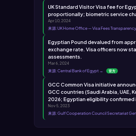
UK Standard Visitor Visa fee for Egy
proportionally; biometric service c
Apr 10, 2024
来源: UK Home Office — Visa Fees Transparenc
Egyptian Pound devalued from approx
exchange rate. Visa officers now st
assessments.
Mar 6, 2024
来源: Central Bank of Egypt →
官方
GCC Common Visa initiative announced
GCC countries (Saudi Arabia, UAE, K
2026; Egyptian eligibility confirmed 
Nov 5, 2023
来源: Gulf Cooperation Council Secretariat Ge