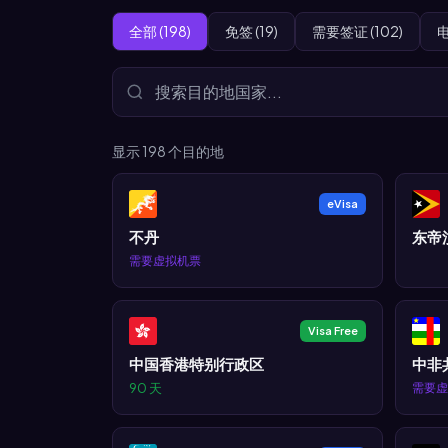
全部 (198)
免签 (19)
需要签证 (102)
电
显示
198
个目的地
eVisa
不丹
东帝
需要虚拟机票
Visa Free
中国香港特别行政区
中非
90 天
需要虚