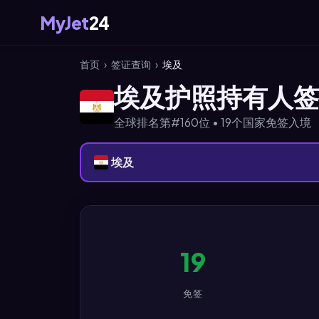
MyJet
24
首页
›
签证查询
›
埃及
埃及护照持有人签证
全球排名第#160位 • 19个国家免签入境
埃及
19
免签