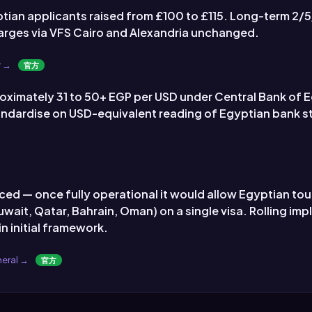
ptian applicants raised from £100 to £115. Long-term 2/5
harges via VFS Cairo and Alexandria unchanged.
y →
官方
imately 31 to 50+ EGP per USD under Central Bank of Egy
andardise on USD-equivalent reading of Egyptian bank st
 — once fully operational it would allow Egyptian touris
uwait, Qatar, Bahrain, Oman) on a single visa. Rolling i
in initial framework.
neral →
官方