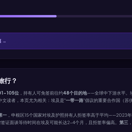
票
→
里旅行？
1-105位
，持有人可免签前往约
48个目的地
——全球中下游水平。
中文读者，本页尤为相关：埃及是"
一带一路
"倡议的重要合作国（苏
第一
，申根区15个国家对埃及护照持有人拒签率高于平均——2023年
B-2签证面谈等待时间在埃及可能长达2-4个月，且拒签率偏高。
第三