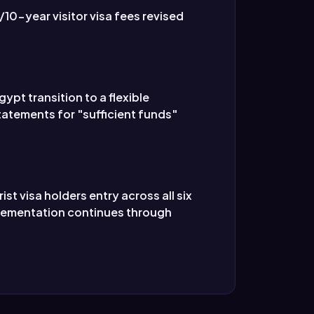
/10-year visitor visa fees revised
pt transition to a flexible
atements for "sufficient funds"
t visa holders entry across all six
mplementation continues through