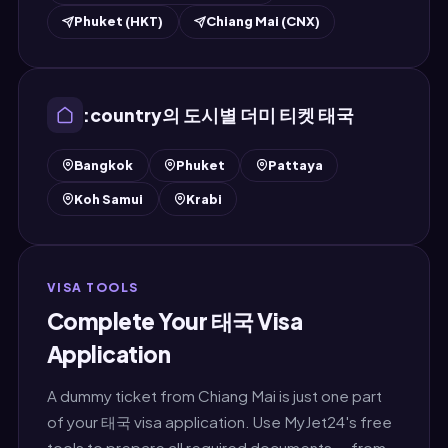
Phuket (HKT)
Chiang Mai (CNX)
:country의 도시별 더미 티켓 태국
Bangkok
Phuket
Pattaya
Koh Samui
Krabi
VISA TOOLS
Complete Your 태국 Visa
Application
A dummy ticket from Chiang Mai is just one part
of your 태국 visa application. Use MyJet24's free
tools to prepare all required documents — from