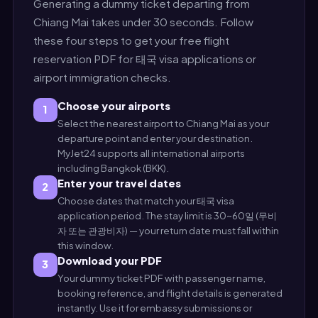
Generating a dummy ticket departing from
Chiang Mai takes under 30 seconds. Follow
these four steps to get your free flight
reservation PDF for 태국 visa applications or
airport immigration checks.
Choose your airports
1
Select the nearest airport to Chiang Mai as your
departure point and enter your destination.
MyJet24 supports all international airports
including Bangkok (BKK).
Enter your travel dates
2
Choose dates that match your 태국 visa
application period. The stay limit is 30~60일 (무비
자 또는 관광비자) — your return date must fall within
this window.
Download your PDF
3
Your dummy ticket PDF with passenger name,
booking reference, and flight details is generated
instantly. Use it for embassy submissions or