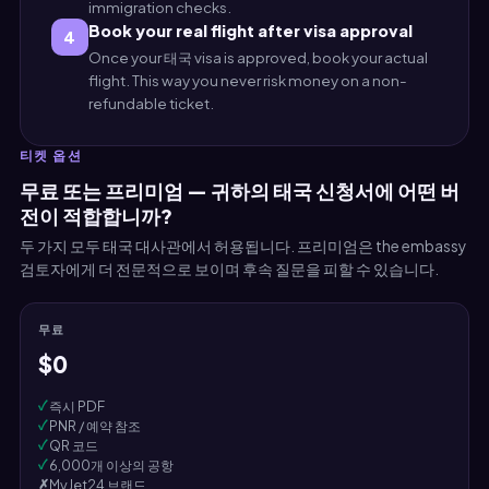
immigration checks.
Book your real flight after visa approval
4
Once your 태국 visa is approved, book your actual
flight. This way you never risk money on a non-
refundable ticket.
티켓 옵션
무료 또는 프리미엄 — 귀하의 태국 신청서에 어떤 버
전이 적합합니까?
두 가지 모두 태국 대사관에서 허용됩니다. 프리미엄은 the embassy
검토자에게 더 전문적으로 보이며 후속 질문을 피할 수 있습니다.
무료
$0
✓
즉시 PDF
✓
PNR / 예약 참조
✓
QR 코드
✓
6,000개 이상의 공항
✗
MyJet24 브랜드