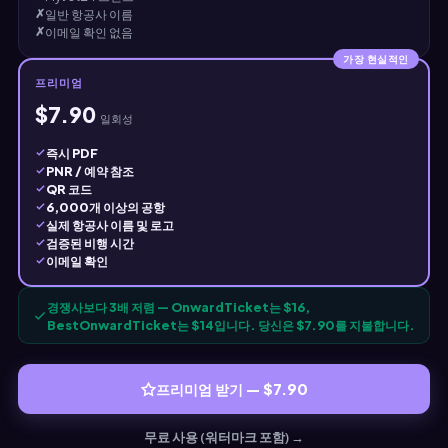
✗
일반 항공사 이름
✗
이메일 확인 없음
가장 현실적인
프리미엄
$7.90
일회성
즉시 PDF
PNR / 예약 참조
QR 코드
6,000개 이상의 공항
실제 항공사 이름 및 로고
검증된 비행 시간
이메일 확인
경쟁사보다 3배 저렴 — OnwardTicket는 $16,
BestOnwardTicket는 $14입니다. 당신은 $7.90를 지불합니다.
프리미엄 받기 — $7.90
무료 사용 (워터마크 포함) →