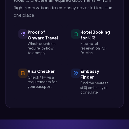
flight reservations to embassy cover letters — in
one place.
Proof of
Hotel Booking
Onward Travel
for 태국
Which countries
Free hotel
require it + how
reservation PDF
to comply
for visa
Visa Checker
Embassy
Finder
Check 태국 visa
requirements for
Find the nearest
your passport
태국 embassy or
consulate