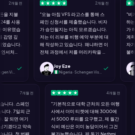
2개월 전
2개월 전
 지불
"오늘 아침 VFS 라고스를 통해 스
"비자 
를 사용
페인 신청서를 제출했습니다. 비자
하는 전
이유였습
가 승인될지는 아직 모르겠습니다.
가 허가
명 깊
저는 이 리뷰를 비행 예약 부분에 대
계획하라
습니다.
해 작성하고 있습니다. 왜냐하면 이
자가 거
서처럼
전체 과정에서 저를 머리카락을 뽑
불하지 
행 번
고 싶게 만들지 않은 유일한 단계였
를 알고 
Joy Eze
E
모두 명
기 때문입니다. 나머지 모든 것: 은
습니다.
ly)
Nigeria · Schengen Visa (Spain)
. 하노
행 명세서, 커버 레터, 호텔 예약, 보
므로 게
 말 없
험, 약속 슬롯 찾기... 고통스러웠습
MyJet
서에 항
니다. MyJet24의 비행 예약은 4분
로 한 
7개월 전
4개월 전
별 5개
이 걸렸고 전혀 스트레스를 주지 않
트에게 
 받았습니다. 스페인
"기본적으로 대학 근처의 모든 여행
은 아마
았습니다. Schengen 프로세스의
을 하고
었습니다. 7일의 근
사에서 더미 티켓에 대해 3000에
는 두뇌
나머지가 이렇게 작동한다면, 아무
라고스 
다. 잘 되면 여기
서 5000 루피를 요구했고, 제 월간
중요하
도 이에 대해 불평하지 않을 것입니
었습니다
뷰를 남기겠다고 약속
식비 예산은 이미 농담이어서 그건
이 문
다."
해 전혀 
 왔습니다. 첫 번째
불가능했습니다. 제 동기 Nethmi
민했습니