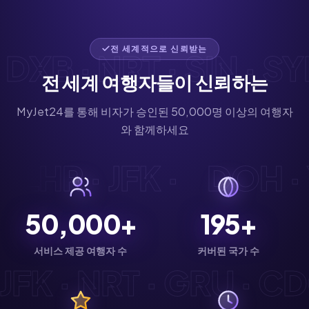
전 세계적으로 신뢰받는
XB · NRT · SIN · SYD 
전 세계 여행자들이 신뢰하는
MyJet24를 통해 비자가 승인된 50,000명 이상의 여행자
와 함께하세요
G · LHR · JFK ·
DOH 
50,000+
195+
서비스 제공 여행자 수
커버된 국가 수
FK · NRT · GRU · CDG 