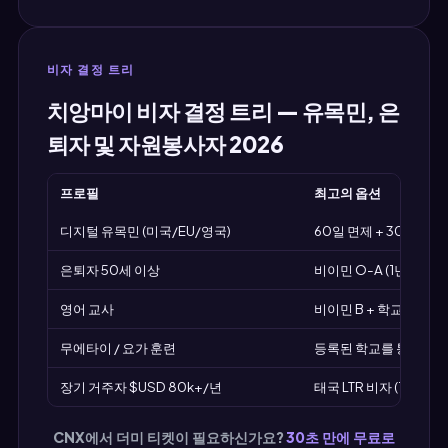
비자 결정 트리
치앙마이 비자 결정 트리 — 유목민, 은
퇴자 및 자원봉사자 2026
프로필
최고의 옵션
디지털 유목민 (미국/EU/영국)
60일 면제 + 30일 연장 
은퇴자 50세 이상
비이민 O-A (1년, 태국 
영어 교사
비이민 B + 학교 후원
무에타이 / 요가 훈련
등록된 학교를 통한 교육 
장기 거주자 $USD 80k+/년
태국 LTR 비자 (10년)
CNX에서 더미 티켓이 필요하신가요?
30초 만에 무료로