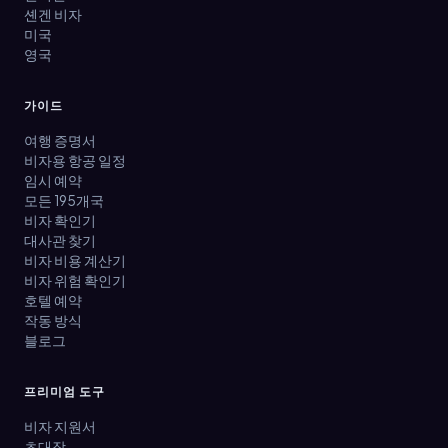
셴겐 비자
미국
영국
가이드
여행 증명서
비자용 항공 일정
임시 예약
모든 195개국
비자 확인기
대사관 찾기
비자 비용 계산기
비자 위험 확인기
호텔 예약
작동 방식
블로그
프리미엄 도구
비자 지원서
초대장