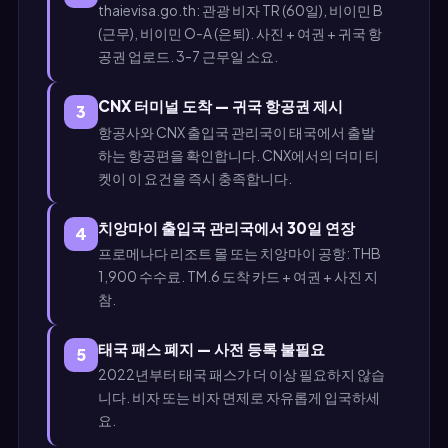
thaievisa.go.th: 관광 비자 TR (60일), 비이민 B
(근무), 비이민 O-A (은퇴). 사진 + 여권 + 귀국 항
공권 업로드. 3-7 근무일 소요.
CNX 터미널 도착 — 귀국 항공권 제시
3
항공사와 CNX 출입국 관리국이 태국에서 출발
하는 항공편을 확인합니다. CNX에서의 더미 티
켓이 이 요건을 즉시 충족합니다.
치앙마이 출입국 관리국에서 30일 연장
4
프로메나다 리조트 몰 또는 치앙마이 공항: THB
1,900 수수료. TM.6 도착 카드 + 여권 + 사진 지
참.
태국 패스 폐지 — 사전 등록 불필요
5
2022년부터 태국 패스가 더 이상 필요하지 않습
니다. 비자 또는 비자 면제로 자유롭게 입국하세
요.