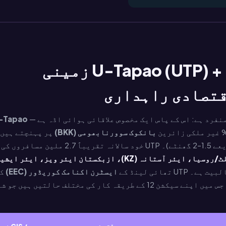
پٹایا آگے کا ٹکٹ — U-Tapao (UTP) + BKK زمینی
فرد ہے: اس کے پاس ایک مخصوص علاقائی ہوائی اڈہ ہے —
-Tapao
بانکوک سوورنابھومی (BKK)
پر پہنچتے ہیں
اور زمینی طور پر منتقل ہوتے ہیں (موٹر وے 7 کے ذریعے 1.5–2 گھنٹے)۔ UTP خود سالانہ تقریباً 2.7 ملین مسافروں کی
روسی ایروفلٹ/روسیا، ایئر آستانہ (KZ)، ازبکستان ایئر ویز، ایئر ای
ے۔ UTP تھائی لینڈ کے
ایسٹرن اکنامک کوریڈور (EEC)
کے
اندر آتا ہے — ایک خصوصی زون امیگریشن ذیلی نظام جس میں اپنے سیکشن 12 کے طریقہ کار کی مختلف حالتیں ہیں