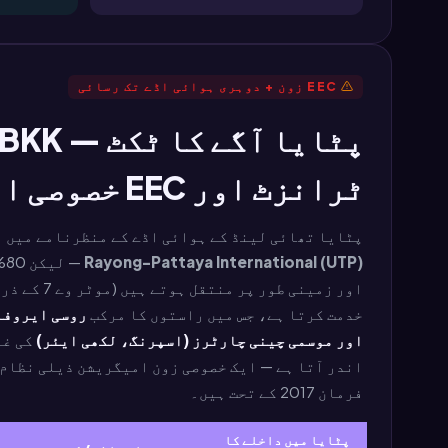
EEC زون + دوہری ہوائی اڈے تک رسائی
ٹرانزٹ اور EEC خصوصی اقتصادی راہداری
پٹایا تھائی لینڈ کے ہوائی اڈے کے منظرنامے میں من
Rayong-Pattaya International (UTP)
— لیکن 80% غیر ملکی زائرین
خدمت کرتا ہے، جس میں راستوں کا مرکب
اور موسمی چینی چارٹرز (اسپرنگ، لکھی ایئر)
کی غالبیت ہ
فرمان 2017 کے تحت ہیں۔
پٹایا میں داخلے کا