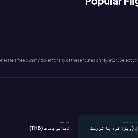
Popular Fl
nerate a free dummy ticket for any of these routes on MyJet24. Select your
یادہ قیام
کرنسی
30- دن (ویزا فری یا ٹورسٹ
تھائی بھات (THB)