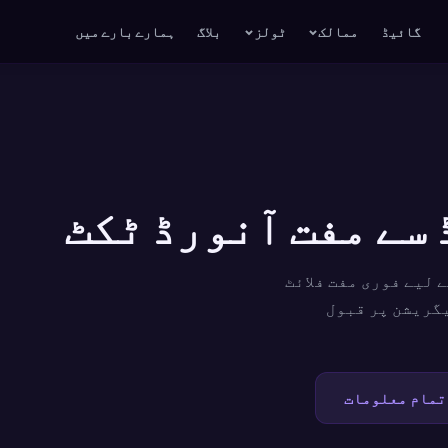
گائیڈ
ممالک
ٹولز
بلاگ
ہمارے بارے میں
 لیے فوری مفت فلائٹ
نیا بھر میں امیگریشن پر قبول
تمام معلومات