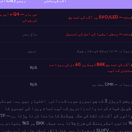
آگے کی سختی
روسی / CIS اضافہ
جی ہاں — Q4 + اپ
سخت — SVO/LED پر آگے کی تصدیق
کی چوٹی
سخت — وسطی ایشیا کی اصل کی تعمیل
سال بھر
میانہ — ٹائمٹک خودکار چیک
نہیں
آگے کی تصدیق BKK ڈیسک پر 60 دن کی ویزا سے
N/A
تثنیٰ کے لیے
یانہ — DMK بجٹ ہب
N/A
پٹایا تھائی امیگریشن ڈویژن 3 کے چونبوری صوبے کے دائرہ اختیار میں ہے۔ جومٹ
طویل قیام کرنے والے زائرین کے لیے تمام ویزا کی توسیع کا
انتظام کرتا ہے۔ روسی اور CIS راستوں پر UTP آنے والوں کو آگے کے ٹکٹ کی
تھائی امیگریشن ایروفلٹ آنے والوں پر تقریباً 12% ثانوی اسکریننگ کی شرح چلاتا ہے، جبکہ BKK پر 5
یوکرین پر روسی حملے اور اس کے نتیجے میں عائد پابندیوں نے SU/FV کے شیڈول میں خلل ڈالا، لیکن چارٹر آپریٹرز