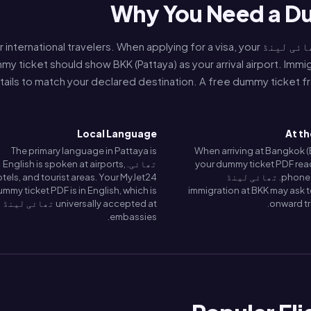
Why You Need a Du
Pattaya is one of the most popular destinations in تھائی لینڈ nternational travelers. When applying for a visa, your
y ticket should show BKK (Pattaya) as your arrival airport. Immi
tails to match your declared destination. A free dummy ticket fr
Local Language
At th
The primary language in Pattaya is
When arriving at Bangkok (
your dummy ticket PDF rea
تھائی. English is spoken at airports,
phone or printed. تھائی لینڈ
tels, and tourist areas. Your MyJet24
mmy ticket PDF is in English, which is
immigration at BKK may ask t
onward tr
universally accepted at تھائی لینڈ
embassies.