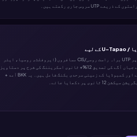
U سروس جاری رکھتے ہیں۔
$7.90 کا پریمیم آگے کا ٹکٹ پٹایا کے لیے خاص طور پر UTP براہ راست روسی/CIS مسافروں (ایروفلٹ، روسیا، ایئر
آستانہ، ازبکستان، نورد ونڈ) کے لیے بنایا گیا ہے جہاں آگے کی تصدیق 12%+ ثانوی اسکریننگ کی شرح پر دستاو
ہے۔ اس میں KUL، SIN، PNH، REP کے لیے آگے کے راستے اور کمبوڈیا کے زمینی سرحدی بکنگ شامل ہیں۔ یہ BKK آمد +