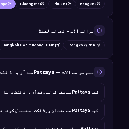
taya
Chiang Mai
Phuket
Bangkok
ہوائی اڈے – تھائی لینڈ
Bangkok Don Mueang (DMK)
Bangkok (BKK)
عمومی سوالات — Pattaya سے آن ورڈ ٹکٹ
کیا Pattaya سے سفر کرتے وقت آن ورڈ ٹکٹ درکار ہے؟
اگر آپ taya
کیا Pattaya سے مفت آن ورڈ ٹکٹ استعمال کرنا قانونی ہے؟
لائن چیک اِن اور بارڈر کنٹرول دونوں پر یہ شرط پوری کر
جی ہاں۔
Pattaya سے آن ورڈ ٹکٹ کتنی جلدی مل سکتا ہے؟