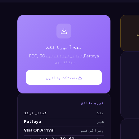
ے
مفت آنورڈ ٹکٹ
Pattaya, تھائی لینڈ کے لیے PDF، 30
سیکنڈ میں۔
مفت ٹکٹ بنائیں
فوری حقائق
ملک
تھائی لینڈ
شہر
Pattaya
ویزا کی قسم
Visa On Arrival
زیادہ سے
30-60 دن (ویزا فری یا