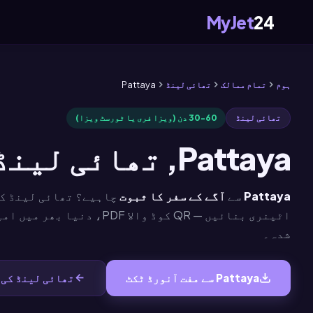
MyJet
24
ہوم
تمام ممالک
تھائی لینڈ
Pattaya
تھائی لینڈ
30-60 دن (ویزا فری یا ٹورسٹ ویزا)
Pattaya, تھائی لینڈ سے مفت آنورڈ ٹکٹ
Pattaya
سے
آگے کے سفر کا ثبوت
چاہیے؟ تھائی لینڈ کے
اٹینری بنائیں — QR کوڈ والا PDF، د
شدہ۔
Pattaya سے مفت آنورڈ ٹکٹ
تھائی لینڈ کی 