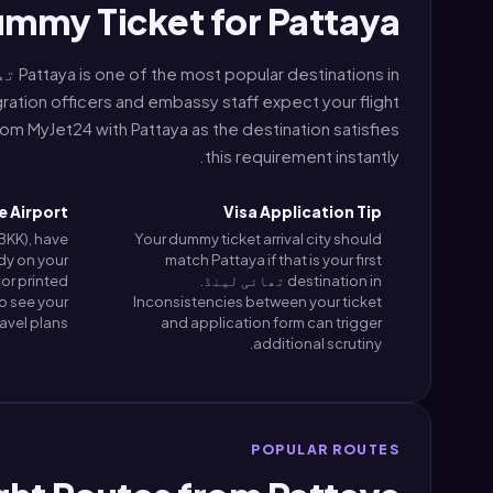
mmy Ticket for Pattaya
gration officers and embassy staff expect your flight
om MyJet24 with Pattaya as the destination satisfies
this requirement instantly.
e Airport
Visa Application Tip
BKK), have
Your dummy ticket arrival city should
dy on your
match Pattaya if that is your first
destination in تھائی لینڈ.
o see your
Inconsistencies between your ticket
avel plans.
and application form can trigger
additional scrutiny.
POPULAR ROUTES