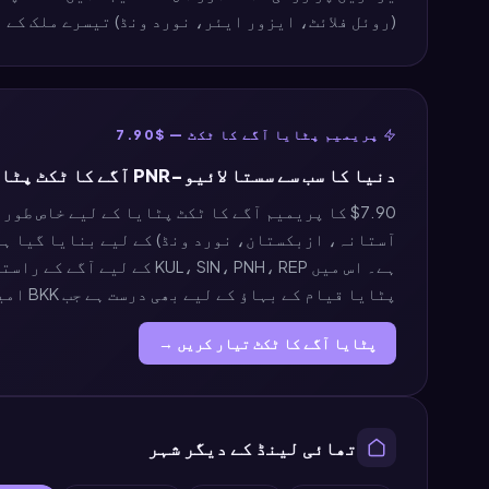
(روئل فلائٹ، ایزور ایئر، نورد ونڈ) تیسرے ملک کے راستوں کے ذریعے TP
پریمیم پٹایا آگے کا ٹکٹ — $7.90
دنیا کا سب سے سستا لائیو-PNR آگے کا ٹکٹ پٹایا / U-Tapao کے لیے
پٹایا قیام کے بہاؤ کے لیے بھی درست ہے جب BKK امیگریشن سیکشن 12 ثانوی پر دکھایا جائے۔
پٹایا آگے کا ٹکٹ تیار کریں →
تھائی لینڈ کے دیگر شہر