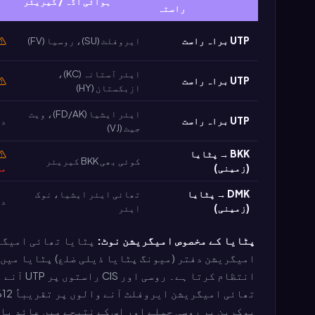
ہوائی اڈہ / کیریئر
راستہ
UTP براہ راست
ایروفلٹ (SU)، روسیا (FV)
ایئر آستانہ (KC)،
UTP براہ راست
ازبکستان (HY)
ایئر ایشیا (FD/AK)، ویت
UTP براہ راست
در
جیٹ (VJ)
BKK → پٹایا
کوئی بھی BKK کیریئر
(زمینی)
مس
DMK → پٹایا
تھائی ایئر ایشیا، نوک
درم
(زمینی)
ایئر
پٹایا کے مخصوص امیگریشن نوٹ:
امیگریشن دفتر (میونگ پٹایا ذیلی ضلع) پٹایا میں 