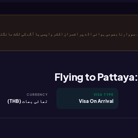
۔ سووارنابھومی ہوائی اڈے پر افسران اکثر واپسی یا آگے کی ٹکٹ مانگت
Flying to Pattaya:
CURRENCY
VISA TYPE
Visa On Arrival
تھائی بھات (THB)