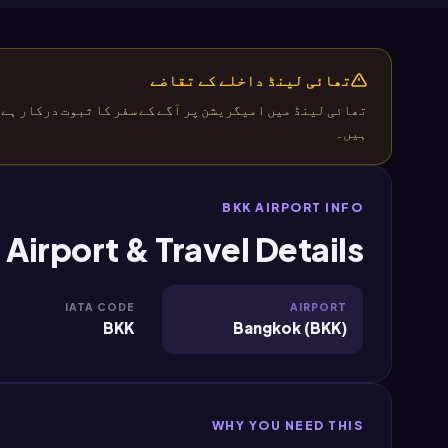
تھائی لینڈ داخلے کے تقاضے
تھائی لینڈ میں امیگریشن پر آگے کے سفر کا ثبوت درکار ہے
ہیں۔
BKK AIRPORT INFO
 Airport & Travel Details
IATA CODE
AIRPORT
BKK
Bangkok (BKK)
WHY YOU NEED THIS