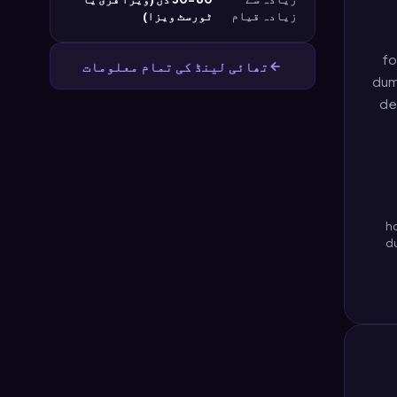
زیادہ قیام
ٹورسٹ ویزا)
for i
تھائی لینڈ کی تمام معلومات
dumm
de
ho
du