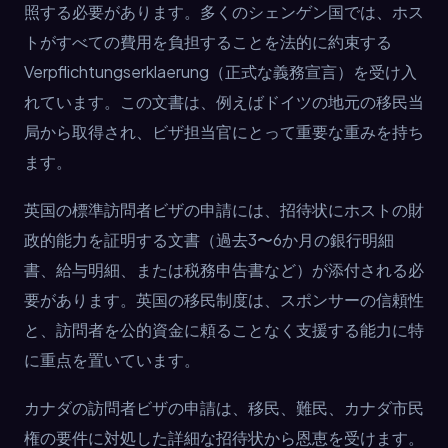
照する必要があります。多くのシェンゲン国では、ホス
トがすべての費用を負担することを法的に約束する
Verpflichtungserklaerung（正式な義務宣言）を受け入
れています。この文書は、例えばドイツの地元の移民当
局から取得され、ビザ担当官にとって重要な重みを持ち
ます。
英国の標準訪問者ビザの申請には、招待状にホストの財
政的能力を証明する文書（過去3〜6か月の銀行明細
書、給与明細、または税務申告書など）が添付される必
要があります。英国の移民制度は、スポンサーの信頼性
と、訪問者を公的資金に頼ることなく支援する能力に特
に重点を置いています。
カナダの訪問者ビザの申請は、移民、難民、カナダ市民
権の要件に対処した詳細な招待状から恩恵を受けます。