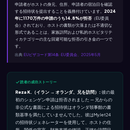
申請者がホストの身元、住所、申請者の宿泊日を確認
する招待状を提出することを義務付けています。
2024
年に1170万件の申請のうち14.8%が拒否
（EU委員
会）されており、ホストの書類が欠落または不適切な
形式であることは、家族訪問および私的ホスピタリテ
ィカテゴリーの主な回避可能な拒否の引き金の一つで
す。
出典:
EUビザコード第14条
·
EU委員会、2025年5月
読者の成功ストーリー
Reza K.（イラン → オランダ、兄を訪問）:
彼の最
初のシェンゲン申請は拒否されました — 兄からの
非公式な書面による招待状はオランダ領事館の書
類基準を満たしていませんでした。彼はMyJet24
の招待状ジェネレーターを使用して、ホストの住
所、関係の宣言、財政支援の確認、正確な訪問日