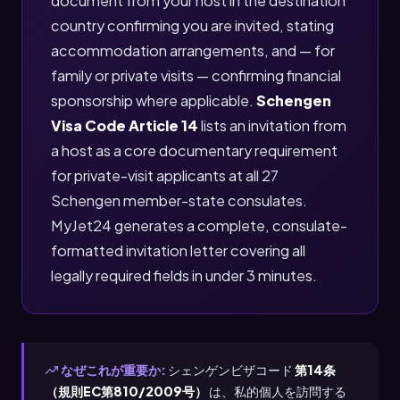
document from your host in the destination
country confirming you are invited, stating
accommodation arrangements, and — for
family or private visits — confirming financial
sponsorship where applicable.
Schengen
Visa Code Article 14
lists an invitation from
a host as a core documentary requirement
for private-visit applicants at all 27
Schengen member-state consulates.
MyJet24 generates a complete, consulate-
formatted invitation letter covering all
legally required fields in under 3 minutes.
なぜこれが重要か:
シェンゲンビザコード
第14条
（規則EC第810/2009号）
は、私的個人を訪問する