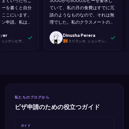
。うまくいったらこ
3000から5000ルピーを要求し
ぎの脳
た。シェンゲンプロセスの残りが
す。ラゴ
ビューを書くと自分
ていて、私の月の食費はすでに冗
せん
これのように機能していれば、誰
なく進み
で、ここにいます。
談のようなものなので、それは無
うかを
も文句を言わないでしょう。"
ライト書
ンゲン申請。私は数
理でした。私のクラスメートのネ
まし
せんでし
itやQuoraで恐ろしい
スミは、昨学期にMyJet24を使っ
し
mi Iyer
Dinusha Perera
分に何かがうまくい
てビザを取得したので、私も試し
· シェンゲンビザ（スペイン）
スリランカ · シェンゲンビザ（ドイツ）
させていました。何
てみました。コロンボからフラン
ませんでした。そし
クフルトへの往復。完了。予約番
レスのかかる書類だ
号は確認したときに本物でした。
フライト予約は、最
ドイツ大使館に印刷物を持って行
らず、最も心配を引
きました。ビザを取得しました。
ったものでした。あ
ネスミには推薦の全てのクレジッ
当に。"
トがあります。MyJet24には存在
することのクレジットがありま
私たちのブログから
す。私の財布にはさらに5000ル
ビザ申請のための役立つガイド
ピーを失わなかったことのクレジ
ットがあります。"
ガイド