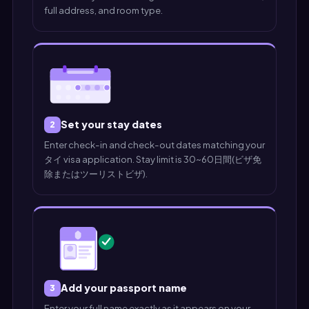
full address, and room type.
Set your stay dates
2
Enter check-in and check-out dates matching your
タイ visa application. Stay limit is 30~60日間(ビザ免
除またはツーリストビザ).
Add your passport name
3
Enter your full name exactly as it appears on your