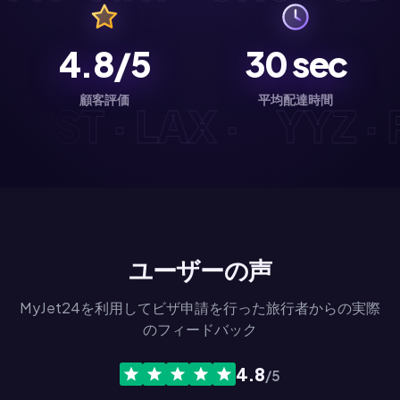
4.8/5
30
sec
顧客評価
平均配達時間
D · IST · LAX ·
YYZ 
ユーザーの声
MyJet24を利用してビザ申請を行った旅行者からの実際
のフィードバック
4.8
/5