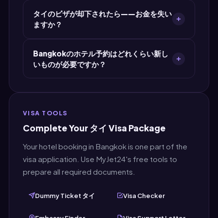
ることはありません。
新しい情報でいつでも新しいホテル予約PDFを作
タイのビザが却下されたら——お金を失い
成できます。MyJet24に戻って新しい内容を入力
ますか？
し、新しいPDFをダウンロードするだけ。作成で
きる予約数に制限はありません。
いいえ。MyJet24のBangkok用ホテル予約は無
Bangkokのホテル予約はどれくらい新し
料で前払い不要です。ビザが却下されても何も失
いものが必要ですか？
いません。ビザ承認前に実際のホテルに$100–
$500+を前払いする場合との決定的な違いで
ビザ書類の提出直前に作成するのが理想です——
す。
できれば30日以内。MyJet24は即時発行なの
で、タイのビザ申請を提出する直前に新しい書類
VISA TOOLS
を作成できます。
Complete Your タイ Visa Package
Your hotel booking in Bangkok is one part of the
visa application. Use MyJet24's free tools to
prepare all required documents.
Dummy Ticket タイ
Visa Checker
Embassy Finder
Visa Support Letter