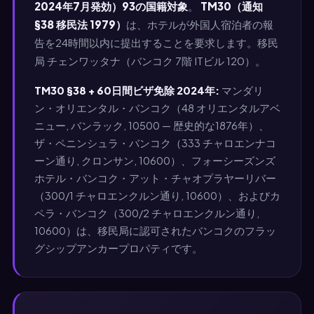
2024年7月発効）93の国籍対象
。
TM30（通知
§38 移民法 1979）
は、ホテルが外国人宿泊者の報
告を24時間以内に提出することを要求します。移民
局 チェンワッタナ（バンコク 7階 ITビル 120）。
TM30 §38 + 60日間ビザ免除 2024年:
マンダリ
ン・オリエンタル・バンコク（48 オリエンタルアベ
ニュー, バンラック, 10500 — 歴史的な1876年）、
ザ・ペニンシュラ・バンコク（333 チャロエンナコ
ーン通り, クロンサン, 10600）、フォーシーズンズ
ホテル・バンコク・アット・チャオプラヤーリバー
（300/1 チャロエンクルン通り, 10600）、およびカ
ペラ・バンコク（300/2 チャロエンクルン通り,
10600）は、移民局に認可されたバンコクのフラッ
グシップアンカープロパティです。