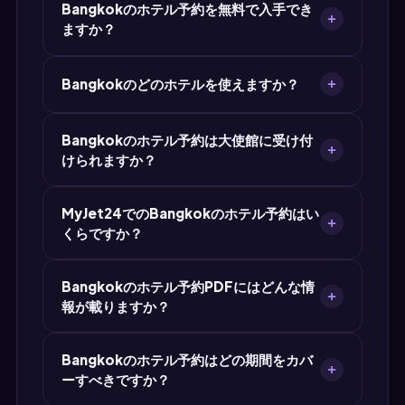
Bangkokのホテル予約を無料で入手でき
められます。氏名、チェックイン・チェックアウ
ますか？
ト日、ホテル住所、確認番号が記載された
Bangkokのホテル予約があれば、どの大使館へ
はい。MyJet24はBangkokをはじめ世界中のあ
の提出要件も満たせます。
Bangkokのどのホテルを使えますか？
らゆる都市のホテル予約PDFを無料で作成しま
す。クレジットカードもアカウント登録も不要。
ビザ申請にはBangkokのどのホテルでも使用で
宿泊証明は30秒で完成します。
Bangkokのホテル予約は大使館に受け付
きます。MyJet24のジェネレーターにホテル名と
けられますか？
住所を入力すれば、プロフェッショナルな予約確
認PDFを作成できます。実在する確認可能なホテ
はい。MyJet24のホテル予約PDFは、タイのビザ
ルを選ぶのがベストです。
MyJet24でのBangkokのホテル予約はい
申請の宿泊証明として世界中の大使館・領事館で
くらですか？
受け付けられています。ホテル名、住所、日付、
宿泊者名、確認番号など必須項目をすべて備えて
Bangkokの標準ホテル予約PDFは透かし入りで
います。
Bangkokのホテル予約PDFにはどんな情
完全無料です。プレミアム版は$7.90で、透かし
報が載りますか？
のないクリーンでプロフェッショナルなPDFを提
供——大使館提出用に推奨します。
PDFには、Bangkok内のホテル名と完全な住
Bangkokのホテル予約はどの期間をカバ
所、チェックイン・チェックアウト日、パスポー
ーすべきですか？
トと一致する宿泊者氏名、部屋タイプ、宿泊人