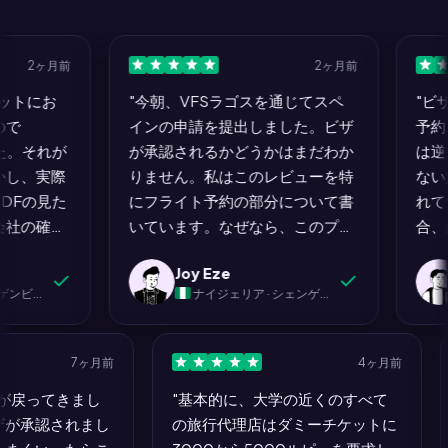
2ヶ月前
2ヶ月前
にお
"今朝、VFSラゴスを通じてスペ
"ビザが
インの申請を提出しました。ビザ
予約を要
。それが
が承認されるかどうかはまだわか
は逆です
、実際
りません。私はこのレビューを特
ない旅行
の見た
にフライト予約の部分について書
れていま
の確認
いています。なぜなら、このプロ
合、航空
ていま
セス全体の中で唯一、私の髪を引
ん。大使
Joy Eze
E
、乗客
き抜きたくならなかったステップ
す。誰も
）
ナイジェリア · シェンゲンビザ（スペイン）
アウト
だったからです。他のすべて：銀
しかし、
イタリ
行の明細書、カバーレター、ホテ
ームをプ
ずに受
ルの予約、保険、予約スロットの
MyJe
7ヶ月前
4ヶ月前
会社の
確保...痛みを伴いました。
で行った
ートが戻ってきまし
"基本的に、大学の近くのすべて
星では
MyJet24でのフライト予約は四分
にお金を
ビザが承認されまし
の旅行代理店はダミーチケットに
。それ
で完了し、ストレスはゼロでし
プレイし