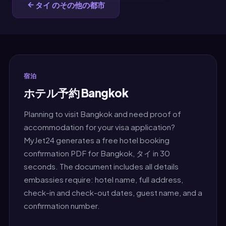
タイ のその他の都市
宿泊
ホテル予約 Bangkok
Planning to visit Bangkok and need proof of
accommodation for your visa application?
MyJet24 generates a free hotel booking
confirmation PDF for Bangkok, タイ in 30
seconds. The document includes all details
embassies require: hotel name, full address,
check-in and check-out dates, guest name, and a
confirmation number.