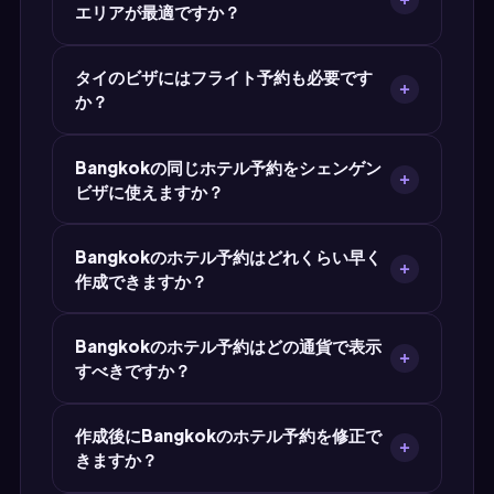
エリアが最適ですか？
大使館が多数派です。確実に受理されるために
は、MyJet24の従来型ホテル予約をご利用くださ
Bangkokの中心部や観光エリアに近いホテルを
い。
タイのビザにはフライト予約も必要です
選んでください。大使館職員は人気エリアの有名
か？
ホテルを認識しやすいものです。場所自体はビザ
の合否に影響しませんが、知名度のあるホテルは
はい、タイのビザ申請のほとんどでホテル予約と
信頼性を高めます。
Bangkokの同じホテル予約をシェンゲン
フライト旅程表の両方が求められます。MyJet24
ビザに使えますか？
は無料のダミーチケットジェネレーターも提供
——1回のアクセスでフライト予約とホテル予約の
タイがシェンゲン加盟国の場合、Bangkokのホ
両方が手に入ります。
Bangkokのホテル予約はどれくらい早く
テル予約の日付はシェンゲンビザの有効期間内で
作成できますか？
ある必要があります。複数国を回る場合は、最も
宿泊数が多い国の宿泊証明を提出してください。
MyJet24ならBangkokのホテル予約PDFは30秒
Bangkokのホテル予約はどの通貨で表示
以内に完成します。ホテル情報、日付、氏名を入
すべきですか？
力して、PDFを即ダウンロード。待ち時間も審査
プロセスもありません。
タイの現地通貨はタイバーツ (THB)ですが、大使
作成後にBangkokのホテル予約を修正で
館はUSD、EUR、自国通貨など任意の通貨表示の
きますか？
ホテル予約を受け付けます。通貨が受理に影響す