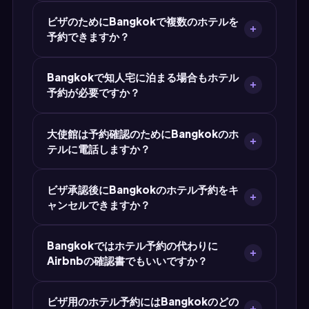
数、固有の確認番号、総宿泊数が含まれます。
ホテル予約はタイでの滞在予定の全泊をカバーす
ビザのためにBangkokで複数のホテルを
る必要があります。最長滞在期間は30~60日間
予約できますか？
(ビザ免除またはツーリストビザ)です。宿泊が旅
行期間全体をカバーしていない場合、大使館は申
はい。Bangkok滞在中に複数のホテルに泊まる
請を却下することがあります。
Bangkokで知人宅に泊まる場合もホテル
予定なら、MyJet24でホテルごとに予約確認書を
予約が必要ですか？
作成してください。すべてのPDFをビザ申請に添
えて提出し、宿泊計画の全体を示しましょう。
Bangkokで友人や家族の家に滞在する場合は、
大使館は予約確認のためにBangkokのホ
通常ホテル予約の代わりにホストからの招待状が
テルに電話しますか？
必要です。MyJet24はそのための招待状ジェネレ
ーターを提供しています。
ホテルに電話して抜き打ち確認を行う大使館もあ
ビザ承認後にBangkokのホテル予約をキ
ります。確認の程度は大使館と国籍によって異な
ャンセルできますか？
ります。MyJet24のホテル予約は必要事項を完備
したプロ仕様のフォーマットで、目視確認にも電
MyJet24のホテル予約は予約確認書であり、前払
話照会にも対応できます。
Bangkokではホテル予約の代わりに
い済みの予約ではありません。ビザ承認後に
Airbnbの確認書でもいいですか？
Bangkokで実際に泊まるホテルを自由に予約で
きます。キャンセル料も金銭リスクもありませ
Airbnbの確認書を受け付けるタイの大使館もあり
ん。
ビザ用のホテル予約にはBangkokのどの
ますが、検証しやすい標準的なホテル予約を好む