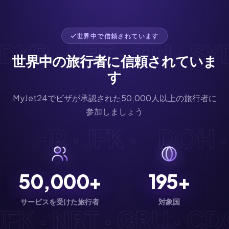
世界中で信頼されています
XB · NRT · SIN · SYD 
世界中の旅行者に信頼されていま
す
MyJet24でビザが承認された50,000人以上の旅行者に
参加しましょう
G · LHR · JFK ·
DOH 
50,000+
195+
サービスを受けた旅行者
対象国
FK · NRT · GRU · CDG 