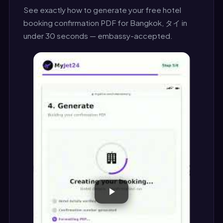
See exactly how to generate your free hotel
booking confirmation PDF for Bangkok, タイ in
under 30 seconds — embassy-accepted.