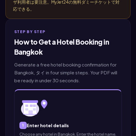
ザ利用者は要注意。MyJet24の無料ダミーチケットで対
応できる。
STEP BY STEP
How to Get a Hotel Booking in
Bangkok
Generate a free hotel booking confirmation for
Bangkok, タイ in four simple steps. Your PDF will
be ready in under 30 seconds.
Enter hotel details
1
Choose any hotel in Bangkok. Enter the hotel name,