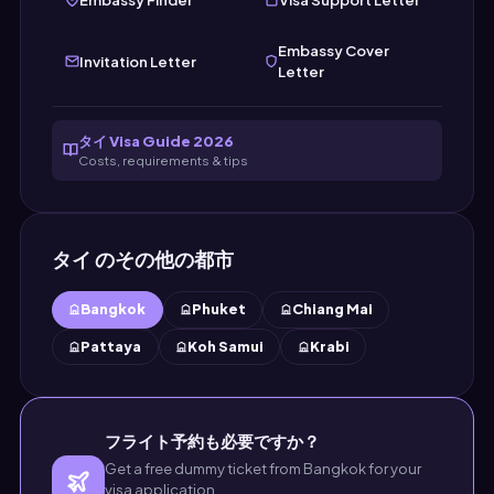
Embassy Cover
Invitation Letter
Letter
タイ Visa Guide 2026
Costs, requirements & tips
タイ のその他の都市
Bangkok
Phuket
Chiang Mai
Pattaya
Koh Samui
Krabi
フライト予約も必要ですか？
Get a free dummy ticket from Bangkok for your
visa application.