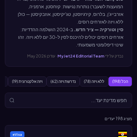
המועצות לשעבר) נותרות נגישות: קזחסטן, ארמניה,
אזרבייג'ן, בלרוס, קירגיזסטן, טג'יקיסטן, אוזבקיסטן — כולן
ללא ויזה לאזרחים רוסים.
סין וטורקיה — ציר חדש.
ב-2024 הושלמה ההדדיות:
אזרחים רוסים יכולים להיכנס לסין ל-30 יום ללא ויזה. זהו
שינוי דיפלומטי משמעותי.
נבדק על ידי
MyJet24 Editorial Team
· עודכן May 2026
הכל (198)
ללא ויזה (78)
נדרשת ויזה (62)
ויזה אלקטרונית (19)
בהג
מציג
198
יעדים
eVisa