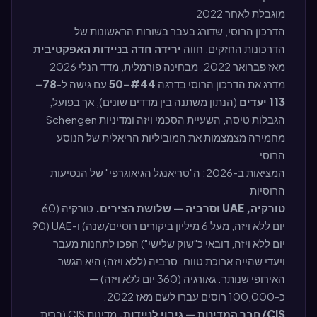
מוגבלת לאחר 2022
הדרכון הרוסי, שדורג בעבר בשורות הראשונות של
הדרכונות החזקים, חווה
ירידה חדה בניידות האפקטיבית
מאז פברואר 2022. מבחינה פורמלית, מדד הנלי 2026
מדרג את הדרכון הרוסי בדרגה
#44–50
עם גישה ל-
78–
113 יעדים
(הנתון משתנה בין מדדים שונים), אך בפועל,
הגבלות טיסה, השעיית הסכמי ויזה ומדיניות Schengen
מחמירה מצמצמות את המוביליות הריאלית של הנוסע
הרוסי.
המציאות ב-2026: ה"טריאנגל הגיאוגרפי" של הנסיעות
הרוסיות
טורקיה, UAE וסרביה — שלושת הצירים.
טורקיה (60
יום ללא ויזה, מעל 6 מיליון ביקורים רוסיים/שנה) ו-UAE (90
יום ללא ויזה, דובאי כ"שוק שלישי") הפכו לתחנות מעבר
ויעדי שהייה ארוכת טווח. סרביה (ללא ויזה) היא הגשר
האירופי שנותר. גאורגיה (360 יום ללא ויזה) —
כ-100,000 רוסים עברו לשם מאז 2022.
CIS/חבר המדינות — גיבוי לניידות.
מדינות CIS (ברית