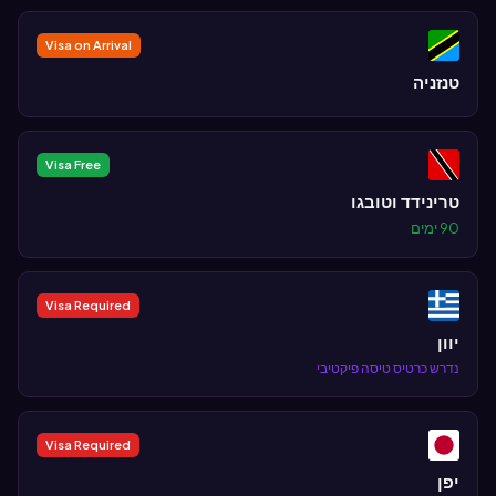
Visa on Arrival
טנזניה
Visa Free
טרינידד וטובגו
90 ימים
Visa Required
יוון
נדרש כרטיס טיסה פיקטיבי
Visa Required
יפן