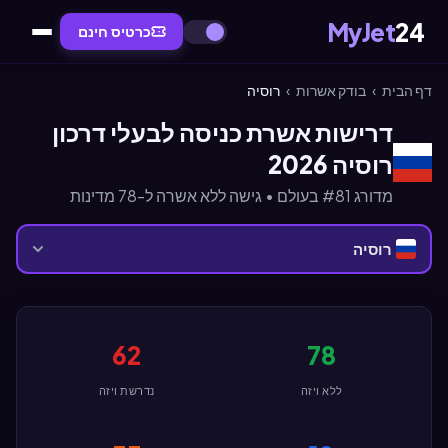
MyJet
24
כרטיס חינם
דף הבית
›
בודק אשרות
›
רוסיה
דרישות אשרת כניסה לבעלי דרכון
רוסיה 2026
מדורג #81 בעולם • גישה ללא אשרה ל-78 מדינות
רוסיה
62
78
ללא ויזה
נדרשת ויזה