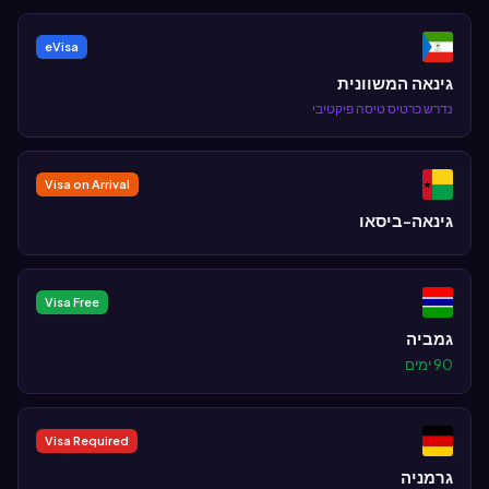
eVisa
גינאה המשוונית
נדרש כרטיס טיסה פיקטיבי
Visa on Arrival
גינאה-ביסאו
Visa Free
גמביה
90 ימים
Visa Required
גרמניה