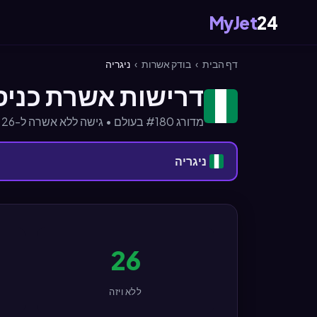
MyJet
24
דף הבית
›
בודק אשרות
›
ניגריה
דרישות אשרת כניסה ל
מדורג #180 בעולם • גישה ללא אשרה ל-26 מדינות
ניגריה
26
ללא ויזה