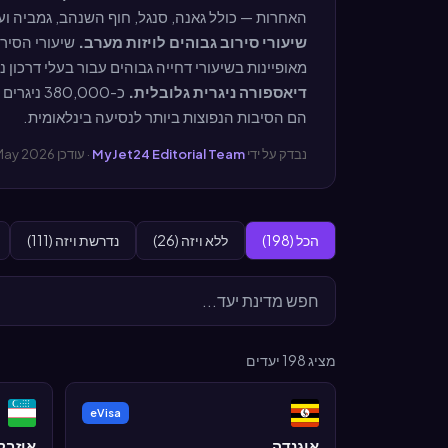
האחרות — כולל גאנה, סנגל, חוף השנהב, גמביה ועוד
שיעורי סירוב גבוהים לויזות מערב.
מאופיינות בשיעורי דחייה גבוהים עבור בעלי דרכון ני
דיאספורה ניגרית גלובלית.
הם הסיבות הנפוצות ביותר לנסיעה בינלאומית.
נבדק על ידי
MyJet24 Editorial Team
· עודכן May 2026
הכל (198)
ללא ויזה (26)
נדרשת ויזה (111)
מציג
198
יעדים
eVisa
אוגנדה
אוזבק