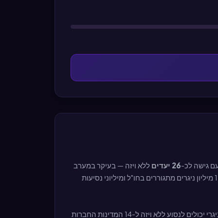
26 יעדים
ללא ויזה — בעיקר במערב
אפריקה דרך חברות ב-ECOWAS. הדרכון הניגרי הוא אחד הדרכונים עם הגבלות הנסיעה הרבות ביותר בעולם, ועם זאת, כ-1.7 מיליון ניגרים מתגוררים בחו"ל ומיליוני נסיעות
כחברה ב-ECOWAS (הקהילה הכלכלית של מדינות מערב אפריקה), בעלי דרכון ניגרי יכולים לנסוע ללא ויזה ל-14 המדינות החברות