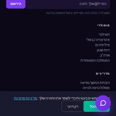
הירשם
הצטרף ל-50,000+ מטיילים. ביטול הרשמה בכל עת.
פופולרי
תאילנד
אינדונזיה / באלי
פיליפינים
ויזת שנגן
ארה"ב
הממלכה המאוחדת
מדריכים
הוכחת המשך נסיעה
מסלול טיסה לוויזה
הזמנה זמנית
אנו משתמשים בעוגיות כדי לשפר את החוויה שלך.
מדיניות פרטיות
195 מדינות
בודק ויזה
קבל הכל
רק חיוני
Generate Free
Get Free PDF — 30 seconds
מאתר שגרירויות
מחשבון עלויות ויזה