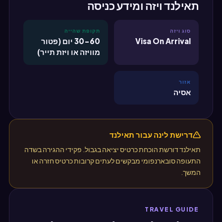
תאילנד ויזה ומידע כניסה
סוג ויזה
תקופת שהייה
Visa On Arrival
30-60 יום (פטור
מוויזה או ויזת תייר)
אזור
אסיה
דרישת לינה עבור תאילנד
תאילנד דורשת הוכחת כרטיס יציאה בגבול. פקידי ההגירה בשדה
התעופה סובארנפומי מבקשים לעתים קרובות כרטיס חזרה או
המשך.
TRAVEL GUIDE