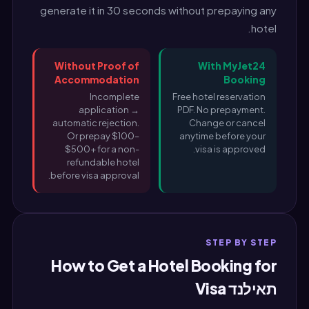
generate it in 30 seconds without prepaying any
hotel.
Without Proof of
With MyJet24
Accommodation
Booking
Incomplete
Free hotel reservation
application →
PDF. No prepayment.
automatic rejection.
Change or cancel
Or prepay $100–
anytime before your
$500+ for a non-
visa is approved.
refundable hotel
before visa approval.
STEP BY STEP
How to Get a Hotel Booking for
תאילנד Visa