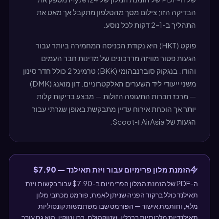
הבדיקה הזו; צילום מסך מהטלפון מתקבל אך מאט את
התהליך ב-1–2 דקות לכל נוסע.
פוקט (HKT) היא נקודת הכניסה המחמירה ביותר עבור
הגעות פטור מוויזה מדרכונים של מדינות חבר העמים
והודו. בנגקוק סוברנבהומי (BKK) טרמינל 2 כולל חדר סינון
משני ייעודי ליד השערים האלקטרוניים. דון מואנג (DMK)
— מרכז חברות התעופה הזולות — מבצע בדיקות קלות
יותר אך הוכחת אירוח עדיין מתבקשת באופן שגרתי עבור
הגעות של AirAsia ו-Scoot.
הזמנת מלון פרימיום עבור ויזת תאילנד — $7.90
ה-PDF של הזמנת המלון הפרימיום ב-$7.90 עבור בקשות ויזת
תאילנד כולל ברקוד הפניה שניתן לאמת, פורמט מכתבי מלון
מלא, וחותמת אישור — הפורמט שבו משתמשות קונסוליות
תאילנדיות מלכותיות בברלין, שטוקהולם, ברן וטוקיו. הוא גם עובר