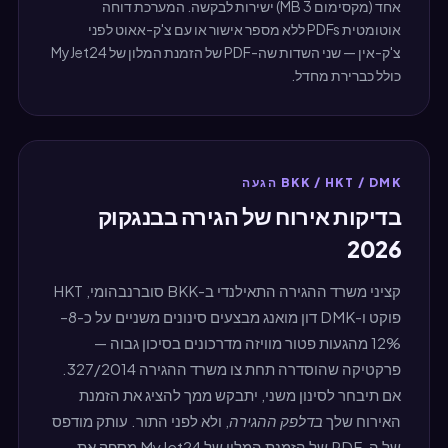
אחד (מקסימום 3 MB) ישירות לבקשה. המערכת דוחה
אוטומטית PDFs ללא מספר אישור או עם צ'ק-אאוט לפני
צ'ק-אין — שני השדות שה-PDF של הזמנת המלון של MyJet24
כולל כברירת מחדל.
BKK / HKT / DMK הגעה
בדיקות אירוח של הגירה בבנגקוק
2026
קציני משרד ההגירה התאילנדי ב-BKK סוברנבהומי, HKT
פוקט ו-DMK דון מואנג מבצעים סינונים משניים על כ-8–
12% מהגעות פטור מוויזה מדרכונים בסיכון גבוה —
פרקטיקה שהוסדרה תחת צו משרד ההגירה 327/2014.
אם תיבחר לסינון משני, יתבקש ממך להציג את הזמנת
האירוח שלך
בדלפק ההגירה
, ולא לפני התור. עותק מודפס
של ה-PDF של הזמנת המלון של MyJet24 מספק את