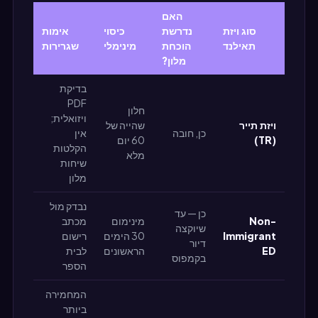
האם
סוג ויזת
נדרשת
כיסוי
אימות
תאילנד
הוכחת
מינימלי
שגרירות
מלון?
בדיקת
PDF
חלון
ויזואלית;
ויזת תייר
שהייה של
כן, חובה
אין
(TR)
60 יום
הקלטות
מלא
שיחות
מלון
נבדק מול
כן — עד
Non-
מינימום
מכתב
שיוקצה
Immigrant
30 הימים
רישום
דיור
ED
הראשונים
לבית
בקמפוס
הספר
המחמירה
ביותר