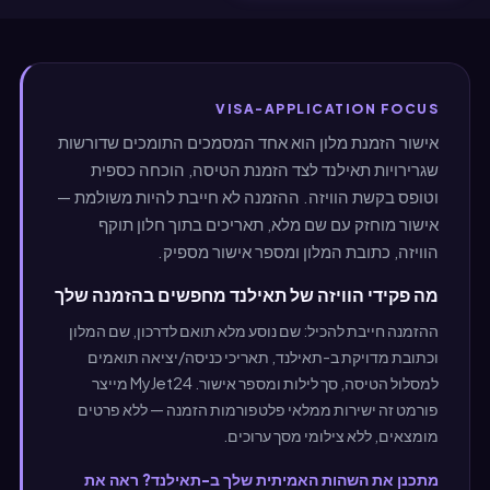
VISA-APPLICATION FOCUS
אישור הזמנת מלון הוא אחד המסמכים התומכים שדורשות
שגרירויות תאילנד לצד הזמנת הטיסה, הוכחה כספית
וטופס בקשת הוויזה. ההזמנה לא חייבת להיות משולמת —
אישור מוחזק עם שם מלא, תאריכים בתוך חלון תוקף
הוויזה, כתובת המלון ומספר אישור מספיק.
מה פקידי הוויזה של תאילנד מחפשים בהזמנה שלך
ההזמנה חייבת להכיל: שם נוסע מלא תואם לדרכון, שם המלון
וכתובת מדויקת ב-תאילנד, תאריכי כניסה/יציאה תואמים
למסלול הטיסה, סך לילות ומספר אישור. MyJet24 מייצר
פורמט זה ישירות ממלאי פלטפורמות הזמנה — ללא פרטים
מומצאים, ללא צילומי מסך ערוכים.
מתכנן את השהות האמיתית שלך ב-תאילנד? ראה את