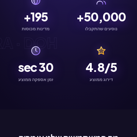
195+
50,000+
נוסעים שהתקבלו
מדינות מכוסות
· DOH ·
sec
30
4.8/5
דירוג ממוצע
זמן אספקה ממוצע