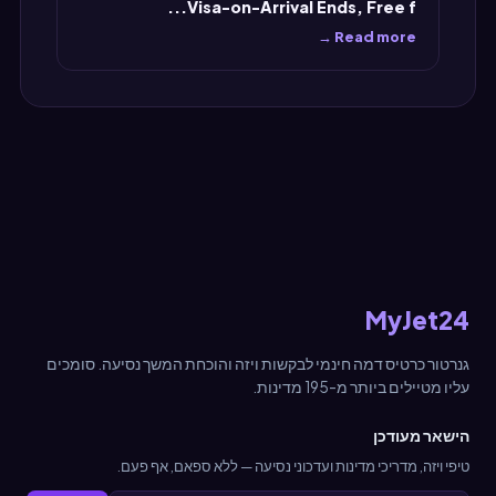
Visa-on-Arrival Ends, Free f...
Read more →
MyJet24
גנרטור כרטיס דמה חינמי לבקשות ויזה והוכחת המשך נסיעה. סומכים
עליו מטיילים ביותר מ-195 מדינות.
הישאר מעודכן
טיפי ויזה, מדריכי מדינות ועדכוני נסיעה — ללא ספאם, אף פעם.