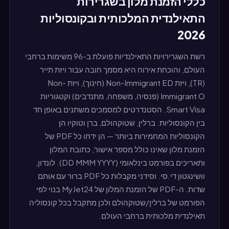
כללי הזמנת מלון בשגרירות
התאילנדית המלכותית ובקונסוליות
2026
רשת השגרירויות התאילנדיות פועלת ב-96 משימות ברחבי
העולם, והוכחת אירוח היא מסמך חובה עבור ויזת תייר
(TR), ויזת Non-Immigrant ED (חינוך), ויזת Non-
Immigrant O (פנסיה, משפחה, מתנדבים) וקטגוריות
Smart Visa. הסטנדרטים למסמכים משתנים באופן חד
בין הקונסוליות. ברלין, שטוקהולם, ברן וטוקיו הן
הקונסוליות המחמירות ביותר — הן ידחו כל PDF של
הזמנת מלון שאינו כולל מספר אישור, כתובת המלון
ותאריכים בפורמט בינלאומי (DD MMM YYYY). לונדון,
וושינגטון די.סי. וסידני מקבלות כל PDF ברור עם אותם
שדות. ה-PDF של הזמנת המלון של MyJet24 בנוי לפי
הפורמט של ברלין/שטוקהולם ולכן מתקבל בכל קונסוליה
תאילנדית מלכותית ברחבי העולם.