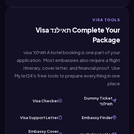
ליצור את הזמנת המלון שלך קרוב לתאריך הגשת בקשת
של ההזמנה לא משפיע על קבלה.
הויזה שלך. השגרירויות מעדיפות מסמכים עדכניים —
באופן אידיאלי בתוך 30 הימים האחרונים. מכיוון ש-
VISA TOOLS
MyJet24 יוצר הזמנות באופן מיידי, אתה יכול ליצור
Complete Your תאילנד Visa
מסמך טרי ממש לפני הגשת הבקשה שלך.
Package
A hotel booking is one part of your תאילנד visa
application. Most embassies also require a flight
itinerary, cover letter, and financial proof. Use
MyJet24's free tools to prepare everything in one
place.
Dummy Ticket
Visa Checker
תאילנד
Visa Support Letter
Embassy Finder
Embassy Cover