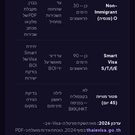
עד
בברן;
Non-
כן — 30
שהחוזה
מקבלת
Immigrant
הימים
השכירות
PDF של
O (פנסיה)
הראשונים
מתחיל
מלון או
מכתב
שכירות
יחידת
Smart
Smart
כן — 90
עד דיור
Visa של
Visa
הימים
מאושר על
BOI
S/T/I/E
הראשונים
ידי BOI
בודקת
ישירות
לא
לילה
בדיקת
פטור מוויזה
בקונסוליה
ראשון
הגירה
(45 יום)
— בכניסה
מינימום
במקום
BKK/HKT
עדכון 2026:
מאז השקת פורטל ה-e-Visa ב-
thaievisa.go.th
בסוף 2024, הוכחת אירוח מועלת כ-PDF