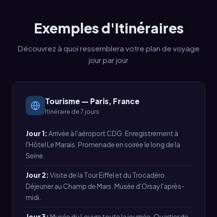
Exemples d'Itinéraires
Découvrez à quoi ressemblera votre plan de voyage
jour par jour
Tourisme — Paris, France
Itinéraire de 7 jours
Jour 1:
Arrivée à l'aéroport CDG. Enregistrement à
l'Hôtel Le Marais. Promenade en soirée le long de la
Seine.
Jour 2:
Visite de la Tour Eiffel et du Trocadéro.
Déjeuner au Champ de Mars. Musée d'Orsay l'après-
midi.
Jour 3:
Musée du Louvre toute la journée. Quartier de