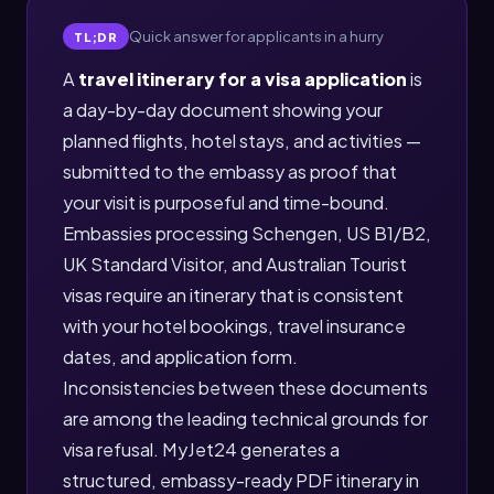
Quick answer for applicants in a hurry
TL;DR
A
travel itinerary for a visa application
is
a day-by-day document showing your
planned flights, hotel stays, and activities —
submitted to the embassy as proof that
your visit is purposeful and time-bound.
Embassies processing Schengen, US B1/B2,
UK Standard Visitor, and Australian Tourist
visas require an itinerary that is consistent
with your hotel bookings, travel insurance
dates, and application form.
Inconsistencies between these documents
are among the leading technical grounds for
visa refusal. MyJet24 generates a
structured, embassy-ready PDF itinerary in