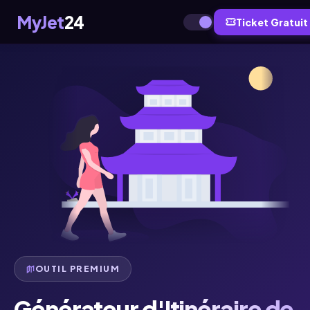
MyJet
24
Ticket Gratuit
OUTIL PREMIUM
Générateur d'Itinéraire de