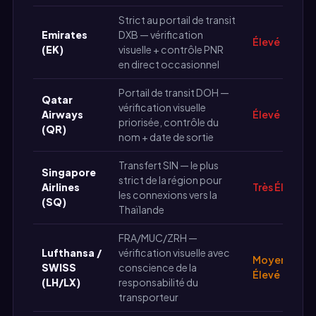
Strict au portail de transit
Emirates
DXB — vérification
Élevé
(EK)
visuelle + contrôle PNR
en direct occasionnel
Portail de transit DOH —
Qatar
vérification visuelle
Airways
Élevé
priorisée, contrôle du
(QR)
nom + date de sortie
Transfert SIN — le plus
Singapore
strict de la région pour
Airlines
Très Élevé
les connexions vers la
(SQ)
Thaïlande
FRA/MUC/ZRH —
Lufthansa /
vérification visuelle avec
Moyen-
SWISS
conscience de la
Élevé
(LH/LX)
responsabilité du
transporteur