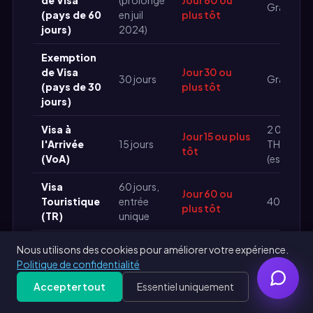
de Visa
(prolongé
Jour 60 ou
Gratuit
(pays de 60
en juil
plus tôt
jours)
2024)
Exemption
de Visa
Jour 30 ou
30 jours
Gratuit
(pays de 30
plus tôt
jours)
Visa à
2 000
Jour 15 ou plus
l'Arrivée
15 jours
THB
tôt
(VoA)
(espèces)
Visa
60 jours,
Jour 60 ou
Touristique
entrée
40 USD
plus tôt
(TR)
unique
60 jours
Nous utilisons des cookies pour améliorer votre expérience.
METV
par
Politique de confidentialité
(Multi-
Jour 60 par
entrée
200 USD
Entrée de 6
visite
Accepter tout
Essentiel uniquement
(max
Get Free PDF — 30 seconds
Generate Free
mois)
180/an)