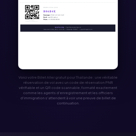
Voici votre Billet Aller gratuit pour Thaïlande : une véritable
réservation de vol avec un code de réservation PNR
vérifiable et un QR code scannable, formaté exactement
comme les agents d'enregistrement et les officiers
d'immigration s'attendent à voir une preuve de billet de
continuation.