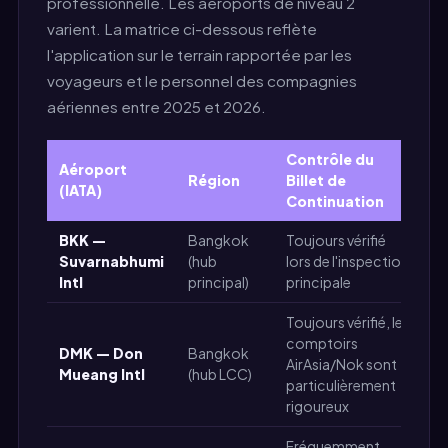
professionnelle. Les aéroports de niveau 2
varient. La matrice ci-dessous reflète
l'application sur le terrain rapportée par les
voyageurs et le personnel des compagnies
aériennes entre 2025 et 2026.
Contrôle du
Aéroport
Région
Billet de
S
(IATA)
Continuation
BKK —
Bangkok
Toujours vérifié
Suvarnabhumi
(hub
lors de l'inspection
É
Intl
principal)
principale
Toujours vérifié, les
comptoirs
DMK — Don
Bangkok
AirAsia/Nok sont
É
Mueang Intl
(hub LCC)
particulièrement
rigoureux
Fréquemment