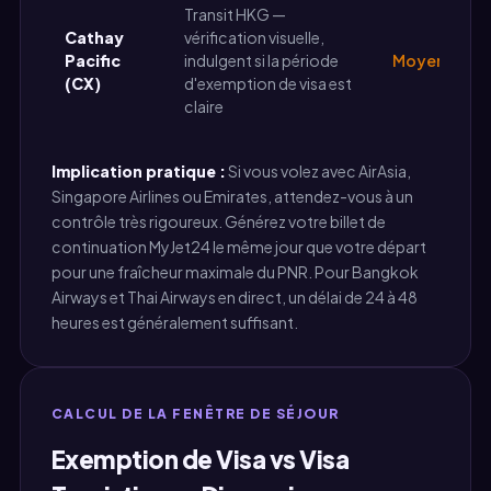
Transit HKG —
Cathay
vérification visuelle,
Pacific
indulgent si la période
Moyen
(CX)
d'exemption de visa est
claire
Implication pratique :
Si vous volez avec AirAsia,
Singapore Airlines ou Emirates, attendez-vous à un
contrôle très rigoureux. Générez votre billet de
continuation MyJet24 le même jour que votre départ
pour une fraîcheur maximale du PNR. Pour Bangkok
Airways et Thai Airways en direct, un délai de 24 à 48
heures est généralement suffisant.
CALCUL DE LA FENÊTRE DE SÉJOUR
Exemption de Visa vs Visa