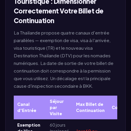
Touristique : Dimensionner
Correctement Votre Billet de
Continuation
La Thaïlande propose quatre canaux d'entrée
parallèles — exemption de visa, visa à l'arrivée,
visa touristique (TR) et le nouveau visa
Destination Thaïlande (DTV) pour les nomades
numériques. La date de sortie de votre billet de
continuation doit correspondre à la permission
que vous utilisez. Un décalage est la principale
cause d'inspection secondaire à BKK.
Séjour
Canal
Max Billet de
par
Coût
d'Entrée
Continuation
Visite
Exemption
60 jours