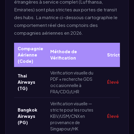
étrangères à service complet (Lufthansa,
Emirates) sont plus strictes aux portes de transit
des hubs. La matrice ci-dessous cartographie le
comportement réel des comptoirs des
compagnies aériennes en 2026.
Compagnie
Méthode de
Aérienne
Strictesse
Vérification
(Code)
Vérification visuelle du
Thai
PDF + recherche GDS
Airways
Élevé
occasionnelle à
(TG)
FRA/CDG/LHR
Vérification visuelle —
Bangkok
stricte pour les routes
Airways
KBV/USM/CNX en
Élevé
(PG)
provenance de
Singapour/HK