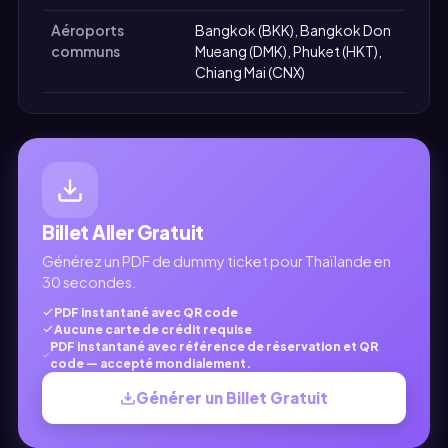
Aéroports
Bangkok (BKK), Bangkok Don
communs
Mueang (DMK), Phuket (HKT),
Chiang Mai (CNX)
Billet Aller Gratuit
Générez un PDF de dummy ticket pour Thaïlande en
30 secondes.
PDF instantané avec QR code
Aucune carte de crédit requise
PDF instantané avec référence de réservation et QR
code — accepté mondialement.
Générer un Billet Gratuit