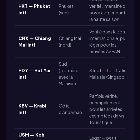
HKT — Phuket
Phuket
vérifié, intensifie de
É
Intl
(sud)
nov à avr pendant
la haute saison
Vérifié dans la zone
CNX — Chiang
Chiang Mai
internationale, plus
M
Mai Intl
(nord)
léger pour les
É
arrivées ASEAN
Sud
HDY — Hat Yai
(frontière
Strict — fort trafic
M
Intl
avec la
Malaisie/Singapour
É
Malaisie)
Parfois vérifié,
principalement
KBV — Krabi
Côte
pour les arrivées
M
Intl
d'Andaman
exemptées de visa
touristique
USM — Koh
Léger — petit