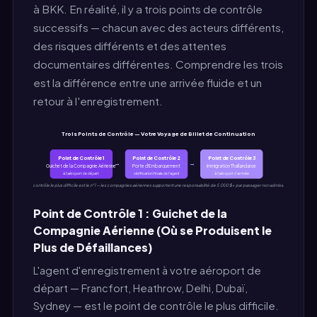
à BKK. En réalité, il y a trois points de contrôle
successifs — chacun avec des acteurs différents,
des risques différents et des attentes
documentaires différentes. Comprendre les trois
est la différence entre une arrivée fluide et un
retour à l'enregistrement.
Trois Points de Contrôle — Votre Voyage de Billet de Continuation
Point de Contrôle 1
Point de Contrôle 2
Point de Contrôle 3
→
→
Guichet de la Compagnie Aérienne
Porte d'Embarquement
Immigration Thaïlandaise
à l'aéroport de départ
vérification finale de l'agent
à l'aéroport d'arrivée
Le contrôle le plus difficile est le n°1 — les compagnies aériennes supportent une responsabilité de 5 000 $+ par passager non admissible
Point de Contrôle 1 : Guichet de la
Compagnie Aérienne (Où se Produisent le
Plus de Défaillances)
L'agent d'enregistrement à votre aéroport de
départ — Francfort, Heathrow, Delhi, Dubaï,
Sydney — est le point de contrôle le plus difficile.