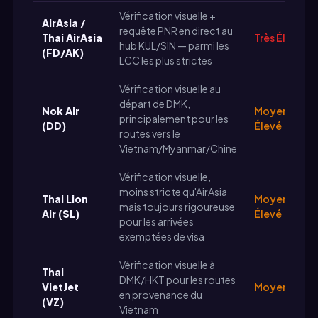
Vérification visuelle +
AirAsia /
requête PNR en direct au
Thai AirAsia
Très Élevé
hub KUL/SIN — parmi les
(FD/AK)
LCC les plus strictes
Vérification visuelle au
départ de DMK,
Nok Air
Moyen-
principalement pour les
(DD)
Élevé
routes vers le
Vietnam/Myanmar/Chine
Vérification visuelle,
moins stricte qu'AirAsia
Thai Lion
Moyen-
mais toujours rigoureuse
Air (SL)
Élevé
pour les arrivées
exemptées de visa
Vérification visuelle à
Thai
DMK/HKT pour les routes
VietJet
Moyen
en provenance du
(VZ)
Vietnam