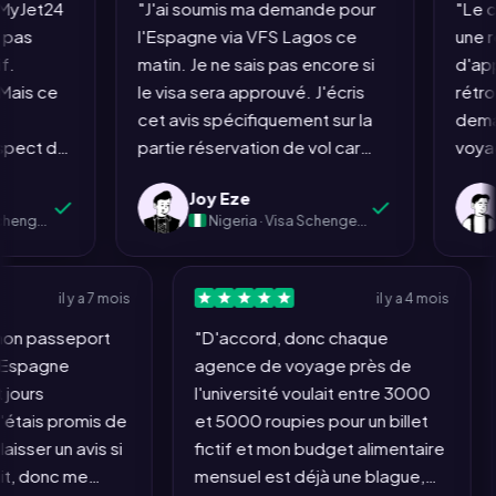
Jet24
"J'ai soumis ma demande pour
"Le conc
l'Espagne via VFS Lagos ce
une réser
matin. Je ne sais pas encore si
d'approuv
s ce
le visa sera approuvé. J'écris
rétrogra
cet avis spécifiquement sur la
demandez
ct du
partie réservation de vol car
voyage qu
me
c'était la seule étape de tout
pas autor
Joy Eze
Em
 de
ce processus qui ne m'a pas
compagni
)
Nigeria · Visa Schengen (Espagne)
éros
donné envie de me tirer les
rembourse
s
cheveux. Tout le reste : les
refusé. L
relevés bancaires, la lettre de
Tout le m
il y a 7 mois
il y a 4 mois
motivation, la réservation
l'exigenc
éré mon passeport
"D'accord, donc chaque
té
d'hôtel, l'assurance, la
jouez le 
our l'Espagne
agence de voyage près de
re
recherche de créneaux de
signifie 
ept jours
l'université voulait entre 3000
n'y
rendez-vous... douloureux. La
au lieu d
Je m'étais promis de
et 5000 roupies pour un billet
réservation de vol sur MyJet24 a
un agent 
t de laisser un avis si
fictif et mon budget alimentaire
pris quatre minutes et n'a causé
même cho
onnait, donc me
mensuel est déjà une blague,
e
aucun stress. Si le reste du
faire en 