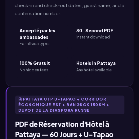
check-in and check-out dates, guest name, and a
confirmation number.
Accepté par les
30-Second PDF
ambassades
Instant download
For all visa types
100% Gratuit
Hotels in Pattaya
No hidden fees
Any hotel available
PATTAYA UTP U-TAPAO + CORRIDOR
ÉCONOMIQUE EST + BANGKOK 150KM +
DÉPÔT DE LA DIASPORA RUSSE
PDF de Réservation d'Hôtel à
Pattaya — 60 Jours + U-Tapao