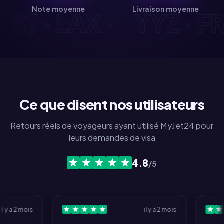
Note moyenne
Livraison moyenne
· IST · LAX ·
YYZ · 
Ce que disent nos utilisateurs
Retours réels de voyageurs ayant utilisé MyJet24 pour
leurs demandes de visa
4.8
/5
a 2 mois
il y a 2 mois