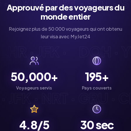
 DXB · NRT · SIN · SY
Approuvé par des voyageurs du
monde entier
Rejoignez plus de 50 000 voyageurs qui ont obtenu
leur visa avec MyJet24
· LHR · JFK ·
DOH · 
50,000+
195+
Voyageurs servis
Pays couverts
 JFK · NRT · GRU · CD
4.8/5
30
sec