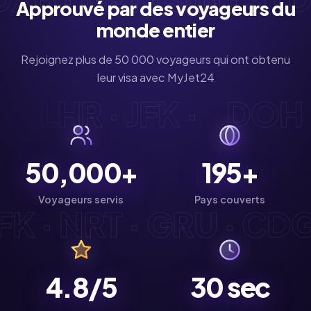
Approuvé par des voyageurs du
monde entier
Rejoignez plus de 50 000 voyageurs qui ont obtenu
leur visa avec MyJet24
DG · LHR · JFK ·
DOH
50,000+
195+
Voyageurs servis
Pays couverts
K · NRT · GRU · CDG ·
4.8/5
30
sec