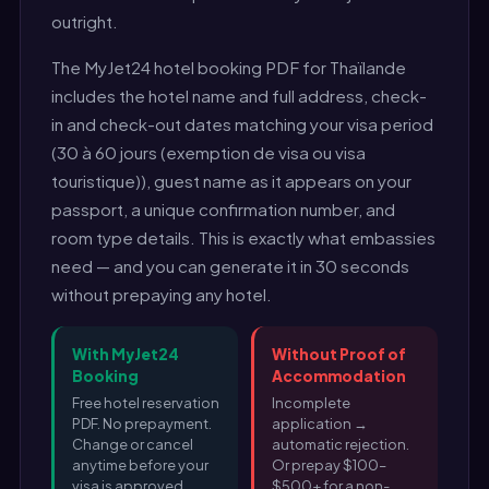
outright.
The MyJet24 hotel booking PDF for Thaïlande
includes the hotel name and full address, check-
in and check-out dates matching your visa period
(30 à 60 jours (exemption de visa ou visa
touristique)), guest name as it appears on your
passport, a unique confirmation number, and
room type details. This is exactly what embassies
need — and you can generate it in 30 seconds
without prepaying any hotel.
With MyJet24
Without Proof of
Booking
Accommodation
Free hotel reservation
Incomplete
PDF. No prepayment.
application →
Change or cancel
automatic rejection.
anytime before your
Or prepay $100–
visa is approved.
$500+ for a non-