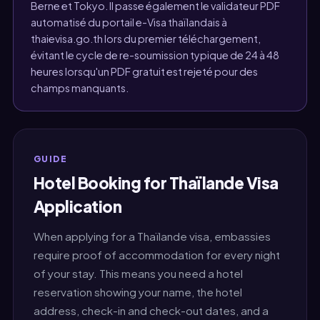
Berne et Tokyo. Il passe également le validateur PDF
automatisé du portail e-Visa thaïlandais à
thaievisa.go.th lors du premier téléchargement,
évitant le cycle de re-soumission typique de 24 à 48
heures lorsqu'un PDF gratuit est rejeté pour des
champs manquants.
GUIDE
Hotel Booking for Thaïlande Visa
Application
When applying for a Thaïlande visa, embassies
require proof of accommodation for every night
of your stay. This means you need a hotel
reservation showing your name, the hotel
address, check-in and check-out dates, and a