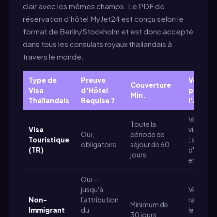
clair avec les mêmes champs. Le PDF de
réservation d'hôtel MyJet24 est conçu selon le
format de Berlin/Stockholm et est donc accepté
dans tous les consulats royaux thaïlandais à
travers le monde.
Type de
Preuve
Vérifica
Couverture
Visa
d'Hôtel
par
Min.
Thaïlandais
Requise ?
l'Amba
Vérificat
Toute la
Visa
visuelle 
Oui,
période de
Touristique
; aucun r
obligatoire
séjour de 60
(TR)
d'hôtel
jours
enregist
Oui —
jusqu'à
Vérifié pa
Non-
l'attribution
rapport à
Minimum de
Immigrant
du
lettre
30 jours