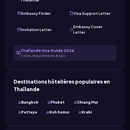
Embassy Finder
Visa Support Letter
Embassy Cover
Invitation Letter
Letter
Thaïlande Visa Guide 2026
Costs, requirements & tips
Destinations hôtelières populaires en
Thaïlande
Bangkok
Phuket
Chiang Mai
Pattaya
Koh Samui
Krabi