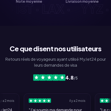
Note moyenne
Livraison moyenne
YD · IST · LAX ·
YYZ
Ce que disent nos utilisateurs
Retours réels de voyageurs ayant utilisé MyJet24 pour
leurs demandes de visa
4.8
/5
 mois
il y a 2 mois
t24
"J'ai soumis ma demande pour
"Le conce