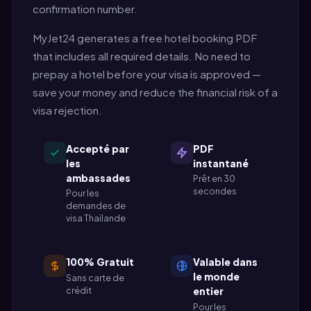
confirmation number.
MyJet24 generates a free hotel booking PDF
that includes all required details. No need to
prepay a hotel before your visa is approved —
save your money and reduce the financial risk of a
visa rejection.
Accepté par
PDF
les
instantané
ambassades
Prêt en 30
secondes
Pour les
demandes de
visa Thaïlande
100% Gratuit
Valable dans
le monde
Sans carte de
crédit
entier
Pour les