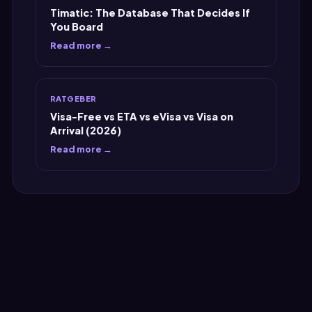
Timatic: The Database That Decides If
You Board
Read more →
RATGEBER
Visa-Free vs ETA vs eVisa vs Visa on
Arrival (2026)
Read more →