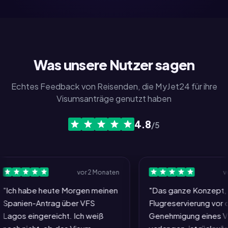
Was unsere Nutzer sagen
Echtes Feedback von Reisenden, die MyJet24 für ihre
Visumsanträge genutzt haben
4.8
/5
vor 2 Monaten
vor 3 
h habe heute Morgen meinen
"Das ganze Konzept, ein
nien-Antrag über VFS
Flugreservierung vor der
os eingereicht. Ich weiß
Genehmigung eines Visum