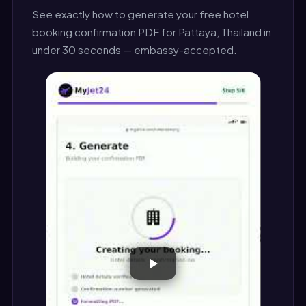
See exactly how to generate your free hotel
booking confirmation PDF for Pattaya, Thailand in
under 30 seconds — embassy-accepted.