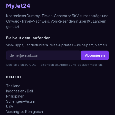
MyJet24
Kostenloser Dummy-Ticket-Generator für Visumsanträge und
Onward-Travel-Nachweis. Von Reisenden in über 195 Ländern
genutzt.
Bleib auf dem Laufenden
Visa-Tipps, Länderführer & Reise-Updates — kein Spam, niemals.
Abonnieren
Schließ dich 50.000+ Reisenden an. Abmeldung jederzeit möglich.
BELIEBT
Thailand
Indonesien / Bali
Philippinen
Schengen-Visum
USA
Vereinigtes Königreich