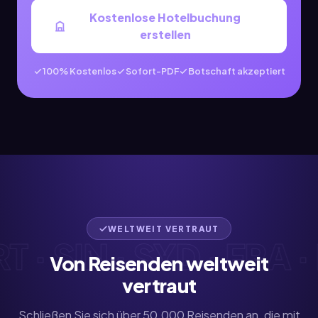
Kostenlose Hotelbuchung
erstellen
100% Kostenlos
Sofort-PDF
Botschaft akzeptiert
WELTWEIT VERTRAUT
· SIN · SYD · FRA · H
Von Reisenden weltweit
vertraut
Schließen Sie sich über 50.000 Reisenden an, die mit