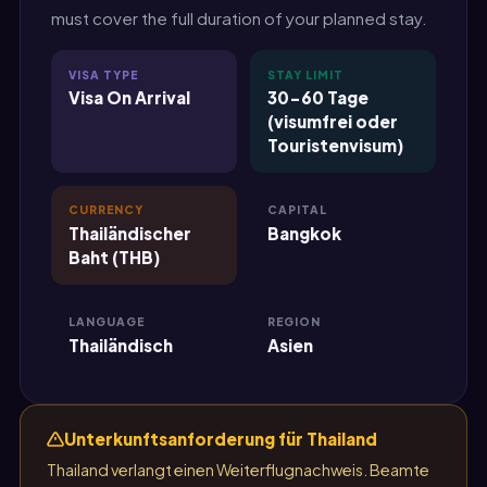
must cover the full duration of your planned stay.
VISA TYPE
STAY LIMIT
Visa On Arrival
30-60 Tage
(visumfrei oder
Touristenvisum)
CURRENCY
CAPITAL
Thailändischer
Bangkok
Baht (THB)
LANGUAGE
REGION
Thailändisch
Asien
Unterkunftsanforderung für Thailand
Thailand verlangt einen Weiterflugnachweis. Beamte