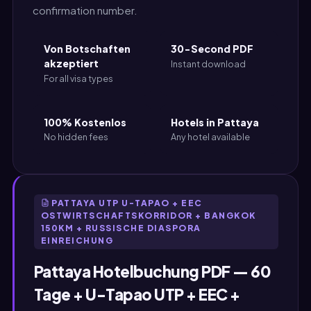
confirmation number.
Von Botschaften
30-Second PDF
akzeptiert
Instant download
For all visa types
100% Kostenlos
Hotels in Pattaya
No hidden fees
Any hotel available
PATTAYA UTP U-TAPAO + EEC
OSTWIRTSCHAFTSKORRIDOR + BANGKOK
150KM + RUSSISCHE DIASPORA
EINREICHUNG
Pattaya Hotelbuchung PDF — 60
Tage + U-Tapao UTP + EEC +