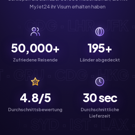
MyJet24 ihr Visum erhalten haben
 DXB · CDG · LHR · JF
50,000+
195+
Zufriedene Reisende
Länder abgedeckt
· GRU · CDG · HKG · B
4.8/5
30
sec
Durchschnittsbewertung
Durchschnittliche
Lieferzeit
 GRU · SYD · IST · LA