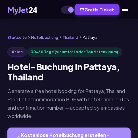
MyJet
24
Gratis Ticket
Startseite
Hotelbuchung
Thailand
Pattaya
Asien
30-60 Tage (visumfrei oder Touristenvisum)
Hotel-Buchung in Pattaya,
Thailand
Generate a free hotel booking for Pattaya, Thailand.
Proof of accommodation PDF with hotel name, dates,
and confirmation number — accepted by embassies
worldwide.
Kostenlose Hotelbuchung erstellen -