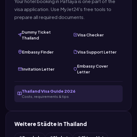
Your hotel booking in Pattaya is one part of the
visa application. Use MyJet24's free tools to
prepare all required documents.
Dummy Ticket
Visa Checker
Thailand
Embassy Finder
Visa Support Letter
Embassy Cover
Invitation Letter
Letter
Thailand Visa Guide 2026
Costs, requirements & tips
Weitere Städte in Thailand