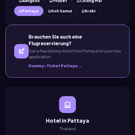
Bangkok
Phuket
Chiang Mai
Pattaya
Koh Samui
Krabi
Brauchen Sie auch eine
Flugreservierung?
Get a free dummy ticket from Pattaya for your visa
application.
Dummy-Ticket Pattaya →
Hotel in Pattaya
Thailand