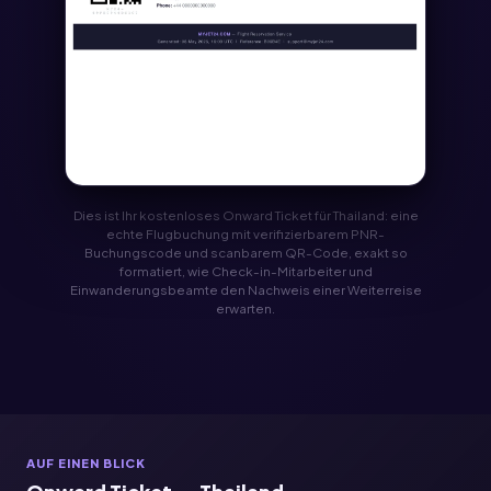
Dies ist Ihr kostenloses Onward Ticket für Thailand: eine
echte Flugbuchung mit verifizierbarem PNR-
Buchungscode und scanbarem QR-Code, exakt so
formatiert, wie Check-in-Mitarbeiter und
Einwanderungsbeamte den Nachweis einer Weiterreise
erwarten.
AUF EINEN BLICK