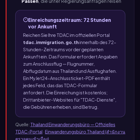
Pässen
, die unter Regierungsanfragen reisen
Einreichungszeitraum: 72 Stunden
vor Ankunft
Reichen Sie Ihre TDAC im offiziellen Portal
tdac.immigration.go.th
innerhalb des 72-
Stunden-Zeitraums vor der geplanten
Ankunft ein. Das Formular erfordert Angaben
zum Anschlussflug — Flugnummer,
Abflugdatum aus Thailand und Ausflughafen.
Ein MyJet24-Anschlussticket-PDF enthält
jedes Feld, das das TDAC-Formular
anfordert. Die Einreichung ist kostenlos;
Drittanbieter-Websites für "TDAC-Dienste",
die Gebühren erheben, sind Betrug.
Quelle:
Thailand Einwanderungsbüro — Offizielles
TDAC-Portal
·
Einwanderungsbüro Thailand (สำนักงาน
ตรวจคนเข้าเมือง)