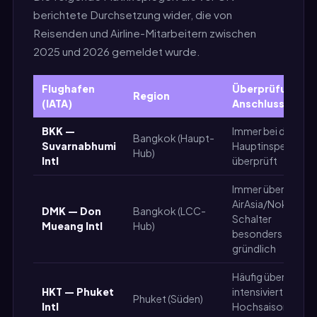
berichtete Durchsetzung wider, die von
Reisenden und Airline-Mitarbeitern zwischen
2025 und 2026 gemeldet wurde.
Flughafen
Überprüfung de
Region
(IATA)
Anschlussticket
BKK —
Immer bei der
Bangkok (Haupt-
Suvarnabhumi
Hauptinspektion
Hub)
Intl
überprüft
Immer überprüft,
AirAsia/Nok-
DMK — Don
Bangkok (LCC-
Schalter
Mueang Intl
Hub)
besonders
gründlich
Häufig überprüft,
HKT — Phuket
intensiviert in der
Phuket (Süden)
Intl
Hochsaison von