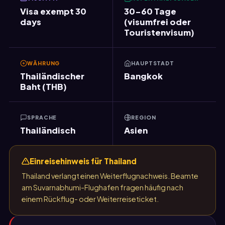
Visa exempt 30
30-60 Tage
days
(visumfrei oder
Touristenvisum)
WÄHRUNG
HAUPTSTADT
Thailändischer
Bangkok
Baht (THB)
SPRACHE
REGION
Thailändisch
Asien
Einreisehinweis für Thailand
Thailand verlangt einen Weiterflugnachweis. Beamte
am Suvarnabhumi-Flughafen fragen häufig nach
einem Rückflug- oder Weiterreiseticket.