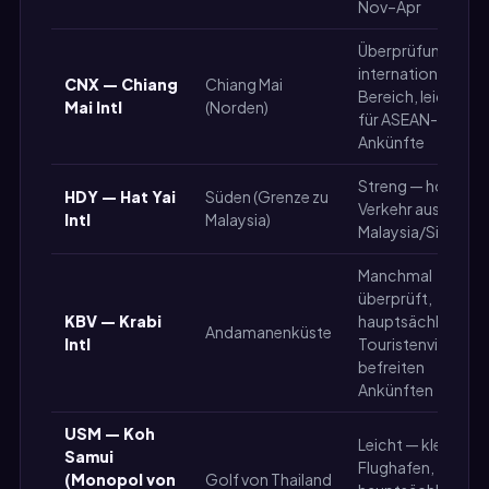
Nov–Apr
Überprüfung im
internationalen
CNX — Chiang
Chiang Mai
Bereich, leichter
Mai Intl
(Norden)
für ASEAN-
Ankünfte
Streng — hoher
HDY — Hat Yai
Süden (Grenze zu
Verkehr aus
Intl
Malaysia)
Malaysia/Singapu
Manchmal
überprüft,
KBV — Krabi
hauptsächlich bei
Andamanenküste
Intl
Touristenvisa-
befreiten
Ankünften
USM — Koh
Leicht — kleiner
Samui
Flughafen,
(Monopol von
Golf von Thailand