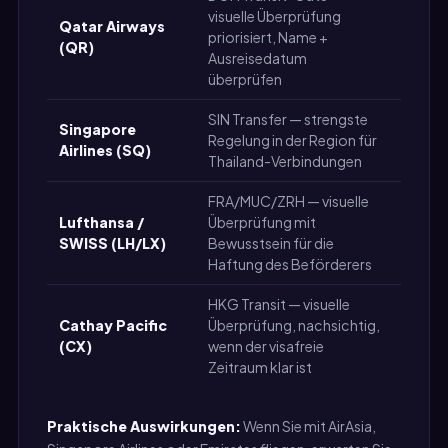
visuelle Überprüfung
Qatar Airways
priorisiert, Name +
Hoch
(QR)
Ausreisedatum
überprüfen
SIN Transfer — strengste
Singapore
Regelung in der Region für
Sehr 
Airlines (SQ)
Thailand-Verbindungen
FRA/MUC/ZRH — visuelle
Lufthansa /
Überprüfung mit
Mitte
SWISS (LH/LX)
Bewusstsein für die
Hoch
Haftung des Beförderers
HKG Transit — visuelle
Cathay Pacific
Überprüfung, nachsichtig,
Mittel
(CX)
wenn der visafreie
Zeitraum klar ist
Praktische Auswirkungen:
Wenn Sie mit AirAsia,