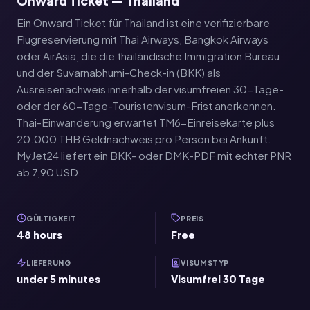
Onward Ticket — Thailand
Ein Onward Ticket für Thailand ist eine verifizierbare
Flugreservierung mit Thai Airways, Bangkok Airways
oder AirAsia, die die thailändische Immigration Bureau
und der Suvarnabhumi-Check-in (BKK) als
Ausreisenachweis innerhalb der visumfreien 30-Tage-
oder der 60-Tage-Touristenvisum-Frist anerkennen.
Thai-Einwanderung erwartet TM6-Einreisekarte plus
20.000 THB Geldnachweis pro Person bei Ankunft.
MyJet24 liefert ein BKK- oder DMK-PDF mit echter PNR
ab 7,90 USD.
GÜLTIGKEIT
PREIS
48 hours
Free
LIEFERUNG
VISUMSTYP
under 5 minutes
Visumfrei 30 Tage