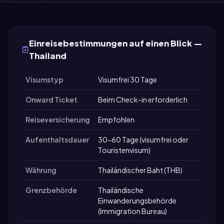
Einreisebestimmungen auf einen Blick —
Thailand
Visumstyp
Visumfrei 30 Tage
Onward Ticket
Beim Check-in erforderlich
Reiseversicherung
Empfohlen
Aufenthaltsdauer
30-60 Tage (visumfrei oder
Touristenvisum)
Währung
Thailändischer Baht (THB)
Grenzbehörde
Thailändische
Einwanderungsbehörde
(Immigration Bureau)