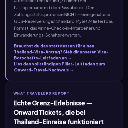
Aufenthaltsfenster und (3) stimmt der
Passagiername mit dem Pass überein. Den
Zahlungsstatus prüfen sie NICHT — eine gehaltene
GDS-Reservierung ist Standard. MyJet24 liefert das
Format, das Airline-Check-in-Mitarbeiter und
Einwanderungs-Schalter erwarten.
Brauchst du das stattdessen für einen
Thailand-Visa-Antrag? Sieh dir unseren Visa-
Botschafts-Leitfaden an →
Lies den vollständigen Pillar-Leitfaden zum
Onward-Travel-Nachweis →
WHAT TRAVELERS REPORT
Echte Grenz-Erlebnisse —
Onward Tickets, die bei
Thailand-Einreise funktioniert