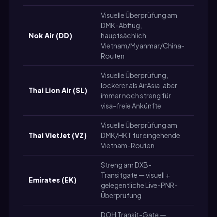
Visuelle Überprüfung am
DMK-Abflug,
Mitte
Nok Air (DD)
hauptsächlich
Hoch
Vietnam/Myanmar/China-
Routen
Visuelle Überprüfung,
lockerer als AirAsia, aber
Mitte
Thai Lion Air (SL)
immer noch streng für
Hoch
visa-freie Ankünfte
Visuelle Überprüfung am
Thai VietJet (VZ)
DMK/HKT für eingehende
Mittel
Vietnam-Routen
Streng am DXB-
Transitgate — visuell +
Emirates (EK)
Hoch
gelegentliche Live-PNR-
Überprüfung
DOH Transit-Gate —