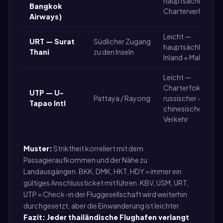
hauptsächlich PG
Bangkok
Charterverkehr
Airways)
Leicht —
URT — Surat
Südlicher Zugang
hauptsächlich
Thani
zu den Inseln
Inland + Malaysia
Leicht —
Charterfokus,
UTP — U-
Pattaya / Rayong
russischer +
Tapao Intl
chinesischer
Verkehr
Muster:
Striktheit korreliert mit dem
Passagieraufkommen und der Nähe zu
Landausgängen. BKK, DMK, HKT, HDY = immer ein
gültiges Anschlussticket mitführen. KBV, USM, URT,
UTP = Check-in der Fluggesellschaft wird weiterhin
durchgesetzt, aber die Einwanderung ist leichter.
Fazit: Jeder thailändische Flughafen verlangt