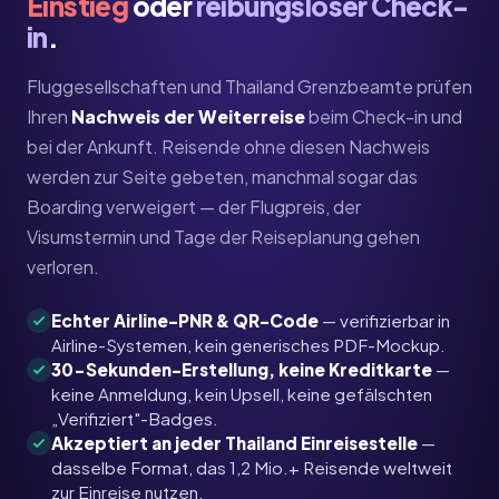
Einstieg
oder
reibungsloser Check-
in
.
Fluggesellschaften und Thailand Grenzbeamte prüfen
Ihren
Nachweis der Weiterreise
beim Check-in und
bei der Ankunft. Reisende ohne diesen Nachweis
werden zur Seite gebeten, manchmal sogar das
Boarding verweigert — der Flugpreis, der
Visumstermin und Tage der Reiseplanung gehen
verloren.
Echter Airline-PNR & QR-Code
— verifizierbar in
Airline-Systemen, kein generisches PDF-Mockup.
30-Sekunden-Erstellung, keine Kreditkarte
—
keine Anmeldung, kein Upsell, keine gefälschten
„Verifiziert"-Badges.
Akzeptiert an jeder Thailand Einreisestelle
—
dasselbe Format, das 1,2 Mio.+ Reisende weltweit
zur Einreise nutzen.