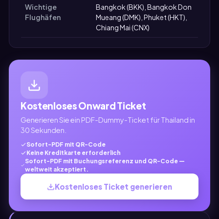
Wichtige
Bangkok (BKK), Bangkok Don
Flughäfen
Mueang (DMK), Phuket (HKT),
Chiang Mai (CNX)
Kostenloses Onward Ticket
Generieren Sie ein PDF-Dummy-Ticket für Thailand in
30 Sekunden.
Sofort-PDF mit QR-Code
Keine Kreditkarte erforderlich
Sofort-PDF mit Buchungsreferenz und QR-Code —
weltweit akzeptiert.
Kostenloses Ticket generieren