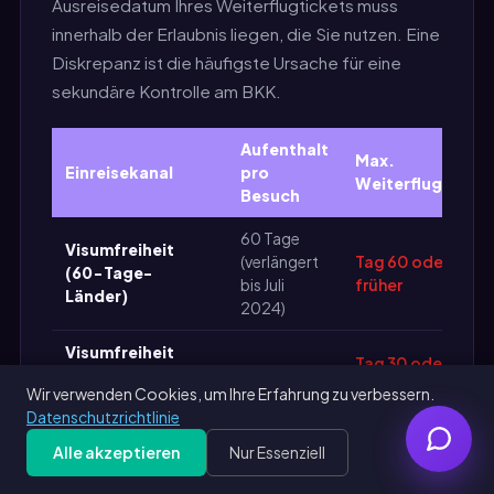
Ausreisedatum Ihres Weiterflugtickets muss
innerhalb der Erlaubnis liegen, die Sie nutzen. Eine
Diskrepanz ist die häufigste Ursache für eine
sekundäre Kontrolle am BKK.
Aufenthalt
Max.
Einreisekanal
pro
Weiterflugticket
Besuch
60 Tage
Visumfreiheit
(verlängert
Tag 60 oder
(60-Tage-
bis Juli
früher
Länder)
2024)
Visumfreiheit
Tag 30 oder
(30-Tage-
30 Tage
früher
Wir verwenden Cookies, um Ihre Erfahrung zu verbessern.
Länder)
Datenschutzrichtlinie
Alle akzeptieren
Nur Essenziell
Visum bei Ankunft
Get Free PDF — 30 seconds
Generate Free
15 Tage
Tag 15 oder früher
(VoA)