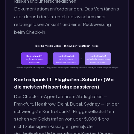
Risiken und unterschiedlichen
Dokumentationsanforderungen. Das Verständnis
aller drei ist der Unterschied zwischen einer
reibungslosen Ankunft und einer Rückweisung
beim Check-in.
Drei Kontrollpunkte — Ihre Anschlussticket-Reise
Kontrollpunkt 1
Kontrollpunkt 2
Kontrollpunkt 3
→
→
Flughafen-Schalter
Boarding-Gate
Thailändische Einwanderung
am Abflughafen
letzte Agentenüberprüfung
am Ankunftsflughafen
Die schwierigste Überprüfung ist #1 — Fluggesellschaften tragen eine Haftung von über 5.000 $ pro nicht zulässigem Passagier
Kontrollpunkt 1: Flughafen-Schalter (Wo
die meisten Misserfolge passieren)
Der Check-in-Agent an Ihrem Abflughafen —
Frankfurt, Heathrow, Delhi, Dubai, Sydney — ist der
schwierigste Kontrollpunkt. Fluggesellschaften
stehen vor Geldstrafen von über 5.000 $ pro
nicht zulässigem Passagier gemäß der
thailändischen Haftung, plus die Kosten für den