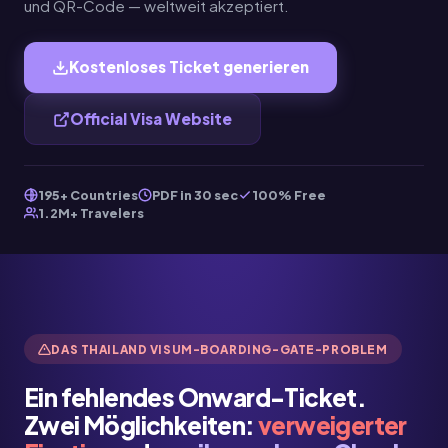
und QR-Code — weltweit akzeptiert.
Kostenloses Ticket generieren
Official Visa Website
195+ Countries
PDF in 30 sec
100% Free
1.2M+ Travelers
DAS THAILAND VISUM-BOARDING-GATE-PROBLEM
Ein fehlendes Onward-Ticket.
Zwei Möglichkeiten:
verweigerter