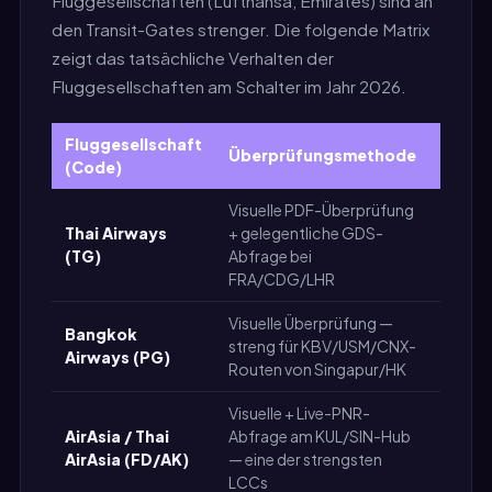
Fluggesellschaften (Lufthansa, Emirates) sind an
den Transit-Gates strenger. Die folgende Matrix
zeigt das tatsächliche Verhalten der
Fluggesellschaften am Schalter im Jahr 2026.
Fluggesellschaft
Überprüfungsmethode
Strik
(Code)
Visuelle PDF-Überprüfung
Thai Airways
+ gelegentliche GDS-
Hoch
(TG)
Abfrage bei
FRA/CDG/LHR
Visuelle Überprüfung —
Bangkok
streng für KBV/USM/CNX-
Hoch
Airways (PG)
Routen von Singapur/HK
Visuelle + Live-PNR-
AirAsia / Thai
Abfrage am KUL/SIN-Hub
Sehr 
AirAsia (FD/AK)
— eine der strengsten
LCCs