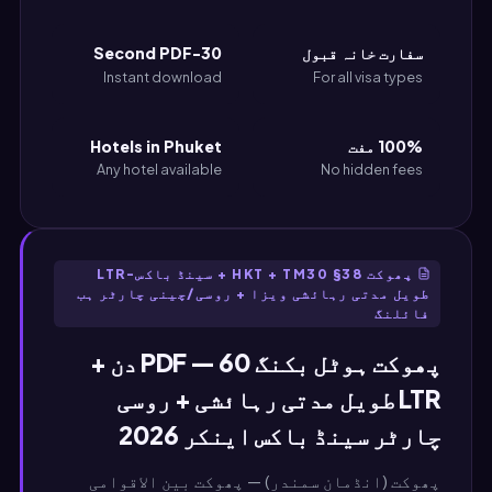
سفارت خانہ قبول
30-Second PDF
Instant download
For all visa types
100% مفت
Hotels in Phuket
Any hotel available
No hidden fees
پھوکت HKT + TM30 §38 + سینڈ باکس-LTR
طویل مدتی رہائشی ویزا + روسی/چینی چارٹر ہب
فائلنگ
پھوکت ہوٹل بکنگ PDF — 60 دن +
LTR طویل مدتی رہائشی + روسی
چارٹر سینڈ باکس اینکر 2026
پھوکت (انڈمان سمندر) — پھوکت بین الاقوامی