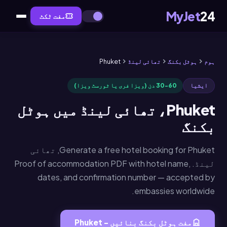
MyJet
24
مفت ٹکٹ
ہوم
ہوٹل بکنگ
تھائی لینڈ
Phuket
ایشیا
30-60 دن (ویزا فری یا ٹورسٹ ویزا)
Phuket، تھائی لینڈ میں ہوٹل
بکنگ
Generate a free hotel booking for Phuket, تھائی
لینڈ. Proof of accommodation PDF with hotel name,
dates, and confirmation number — accepted by
embassies worldwide.
مفت ہوٹل بکنگ بنائیں - Phuket