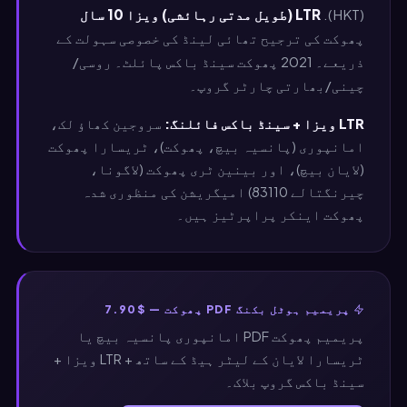
(HKT).
LTR (طویل مدتی رہائشی) ویزا 10 سال
پھوکت کی ترجیح تھائی لینڈ کی خصوصی سہولت کے
ذریعے۔ 2021 پھوکت سینڈ باکس پائلٹ۔ روسی/
چینی/بھارتی چارٹر گروپ۔
LTR ویزا + سینڈ باکس فائلنگ:
سروجین کھاؤ لک،
امانپوری (پانسیہ بیچ، پھوکت)، ٹریسارا پھوکت
(لایان بیچ)، اور بینین ٹری پھوکت (لاگونا،
چیرنگتالے 83110) امیگریشن کی منظوری شدہ
پھوکت اینکر پراپرٹیز ہیں۔
پریمیم ہوٹل بکنگ PDF پھوکت — $7.90
پریمیم پھوکت PDF امانپوری پانسیہ بیچ یا
ٹریسارا لایان کے لیٹر ہیڈ کے ساتھ + LTR ویزا +
سینڈ باکس گروپ بلاک۔