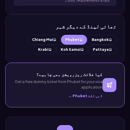
Costs, requirements & tips
تھائی لینڈ کے دیگر شہر
Chiang Mai
Phuket
Bangkok
Krabi
Koh Samui
Pattaya
کیا فلائٹ ریزرویشن بھی چاہیے؟
Get a free dummy ticket from Phuket for your visa
application.
ڈمی ٹکٹ Phuket →