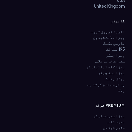
USA
United Kingdom
گائیڈز
آنورڈ ٹریول ثبوت
ویزا فلائٹ شیڈول
عارضی بکنگ
195 ممالک
ویزا چیکر
سفارت خانہ تلاش
ویزا لاگت کیلکولیٹر
ویزا رسک چیکر
ہوٹل بکنگ
یہ کیسے کام کرتا ہے
بلاگ
PREMIUM ٹولز
ویزا سپورٹ لیٹر
دعوت نامہ
سفری شیڈول