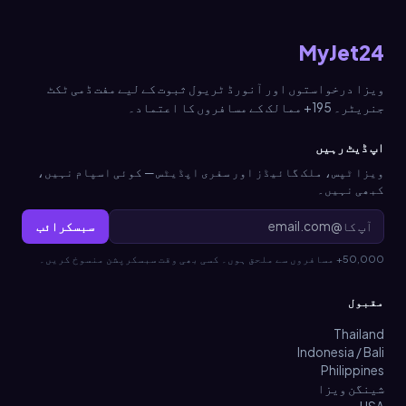
MyJet24
ویزا درخواستوں اور آنورڈ ٹریول ثبوت کے لیے مفت ڈمی ٹکٹ
جنریٹر۔ 195+ ممالک کے مسافروں کا اعتماد۔
اپ ڈیٹ رہیں
ویزا ٹپس، ملک گائیڈز اور سفری اپڈیٹس — کوئی اسپام نہیں،
کبھی نہیں۔
سبسکرائب
50,000+ مسافروں سے ملحق ہوں۔ کسی بھی وقت سبسکرپشن منسوخ کریں۔
مقبول
Thailand
Indonesia / Bali
Philippines
شینگن ویزا