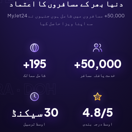
دنیا بھر کے مسافروں کا اعتماد
50,000+ مسافروں میں شامل ہوں جنہوں نے MyJet24
سے اپنا ویزا حاصل کیا
195+
50,000+
خدمت یافتہ مسافر
شامل ممالک
· DOH ·
4.8/5
30
سیکنڈ
اوسط درجہ بندی
اوسط ترسیل