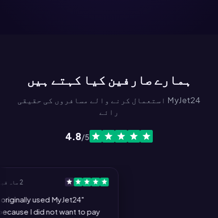
ہمارے صارفین کیا کہتے ہیں
MyJet24 استعمال کرنے والے مسافروں کی حقیقی
رائے
4.8
/5
2 ماہ قبل
iginally used MyJet24
use I did not want to pay