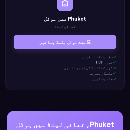
Phuket میں ہوٹل
تھائی لینڈ
مفت ہوٹل بکنگ بنائیں
سفارت خانہ قبول
فوری PDF
کریڈٹ کارڈ کی ضرورت نہیں
بکنگ ریفرنس
جنریٹ کریں
Phuket، تھائی لینڈ میں ہوٹل