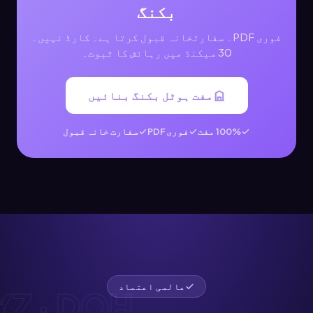
بکنگ
فوری PDF۔ سفارتخانہ قبول کرتا ہے۔ کارڈ نہیں۔
30 سیکنڈ میں رہائش کا ثبوت۔
مفت ہوٹل بکنگ بنائیں
100% مفت
فوری PDF
سفارت خانہ قبول
عالمی اعتماد
· DOH ·