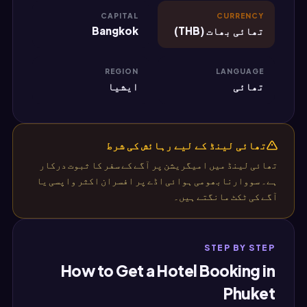
CAPITAL
CURRENCY
تھائی بھات (THB)
Bangkok
REGION
LANGUAGE
تھائی
ایشیا
تھائی لینڈ کے لیے رہائش کی شرط
تھائی لینڈ میں امیگریشن پر آگے کے سفر کا ثبوت درکار
ہے۔ سووارنابھومی ہوائی اڈے پر افسران اکثر واپسی یا
آگے کی ٹکٹ مانگتے ہیں۔
STEP BY STEP
How to Get a Hotel Booking in
Phuket