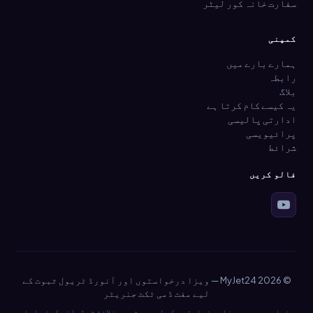
سفارت خانہ کور لیٹر
کمپنی
ہمارے بارے میں
رابطہ
بلاگ
یہ کیسے کام کرتا ہے
ادارتی پالیسی
پرائیویسی
شرائط
فالو کریں
© 2026 MyJet24 — ویزا درخواستوں اور آنورڈ ٹریول ثبوت کے
لیے مفت ڈمی ٹکٹ جنریٹر
دنیا بھر میں ویزا درخواستوں کے لیے پیشہ ور فلائٹ شیڈولز۔ کوئی ایئر