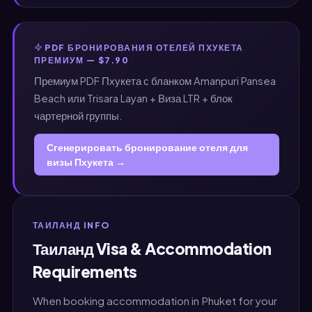
PDF БРОНИРОВАНИЯ ОТЕЛЕЙ ПХУКЕТА
ПРЕМИУМ — $7.90
Премиум PDF Пхукета с бланком Amanpuri Pansea
Beach или Trisara Layan + Виза LTR + блок
чартерной группы.
Сгенерировать бронирование отеля для
визы Пхукета →
ТАИЛАНД INFO
Таиланд Visa & Accommodation
Requirements
When booking accommodation in Phuket for your