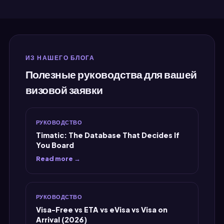
мал, что будет
Франкфурт туда и обратно.
совой частью,
Готово. Бронирование было
й, которая заняла
легитимным, когда я проверил.
о времени и вызвала
Взял распечатку в немецкое
о беспокойства.
посольство. Получил визу.
ИЗ НАШЕГО БЛОГА
кренне."
Нетми получает полную заслугу
Полезные руководства для вашей
за рекомендацию. MyJet24
визовой заявки
получает заслугу за
существование. Мой кошелек
получает заслугу за то, что не
РУКОВОДСТВО
потерял еще 5000 рупий."
Timatic: The Database That Decides If
You Board
Read more →
РУКОВОДСТВО
Visa-Free vs ETA vs eVisa vs Visa on
Arrival (2026)