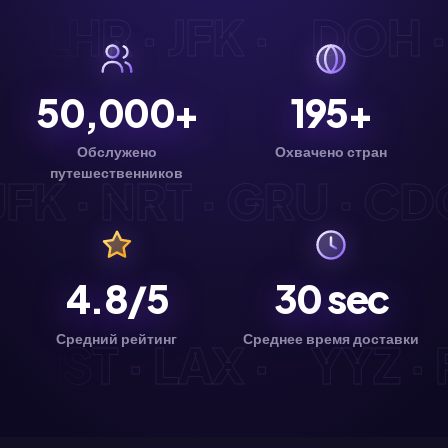
G · LHR · JFK ·
DOH 
50,000+
195+
Обслужено
Охвачено стран
путешественников
FK · NRT · GRU · CDG 
4.8/5
30
sec
Средний рейтинг
Среднее время доставки
D · IST · LAX ·
YYZ 