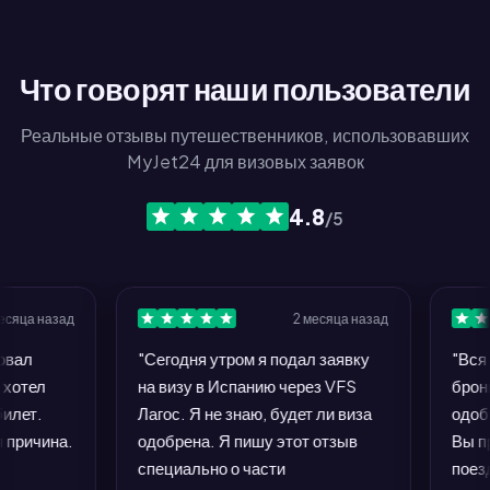
Что говорят наши пользователи
Реальные отзывы путешественников, использовавших
MyJet24 для визовых заявок
4.8
/5
а назад
2 месяца назад
л
"Сегодня утром я подал заявку
"Вся кон
ел
на визу в Испанию через VFS
брониров
т.
Лагос. Я не знаю, будет ли виза
одобрени
ичина.
одобрена. Я пишу этот отзыв
Вы проси
специально о части
поездку,