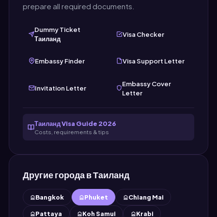
prepare all required documents.
Dummy Ticket
Visa Checker
Таиланд
Embassy Finder
Visa Support Letter
Embassy Cover
Invitation Letter
Letter
Таиланд Visa Guide 2026
Costs, requirements & tips
Другие города в Таиланд
Bangkok
Phuket
Chiang Mai
Pattaya
Koh Samui
Krabi