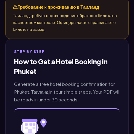
Требование к проживанию в Таиланд
Таиланд требует подтверждение обратного билета на
паспортном контроле. Офицеры часто спрашивают о
билете на выезд.
STEP BY STEP
How to Get a Hotel Booking in
Phuket
Generate a free hotel booking confirmation for
Phuket, Таиланд in four simple steps. Your PDF will
be ready in under 30 seconds.