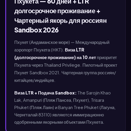
Пхукета — 60 дней + LTR
долгосрочное проживание +
Чартерный якорь для россиян
Sandbox 2026
Пхукет (Андаманское море) — Международный
аэропорт Пхукета (HKT).
Виза LTR
(долгосрочное проживание) на 10 лет
приоритет
Пхукета через Thailand Privilege. Пилотный проект
Пхукет Sandbox 2021. Чартерная группа россиян/
китайцев/индийцев.
Виза LTR + Подача Sandbox:
The Sarojin Khao
Lak, Amanpuri (Пляж Пансеа, Пхукет), Trisara
Phuket (Пляж Лаян) и Banyan Tree Phuket (Лагуна,
Чернгталай 83110) являются иммиграционно
одобренными якорными объектами Пхукета.