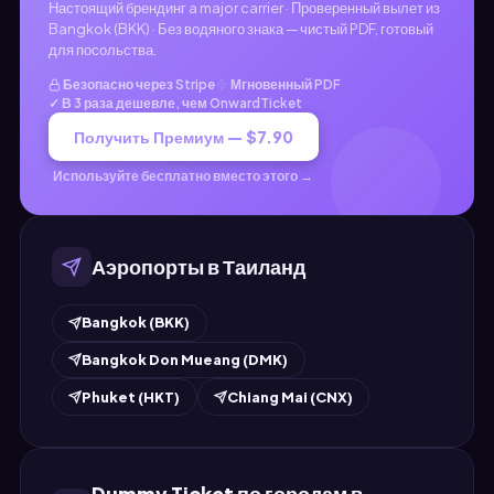
Настоящий брендинг a major carrier · Проверенный вылет из
Bangkok (BKK) · Без водяного знака — чистый PDF, готовый
для посольства.
Безопасно через Stripe
Мгновенный PDF
✓ В 3 раза дешевле, чем OnwardTicket
Получить Премиум — $7.90
Используйте бесплатно вместо этого →
Аэропорты в Таиланд
Bangkok (BKK)
Bangkok Don Mueang (DMK)
Phuket (HKT)
Chiang Mai (CNX)