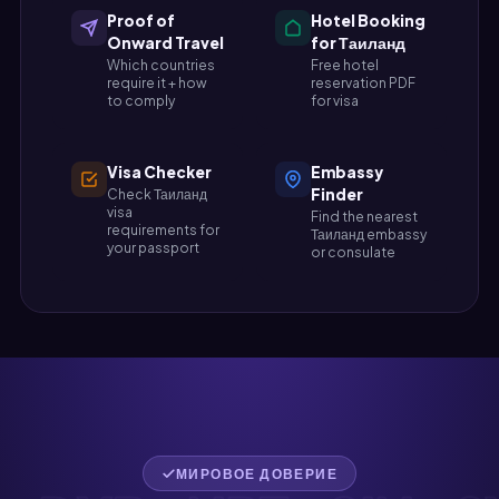
Proof of
Hotel Booking
Onward Travel
for Таиланд
Which countries
Free hotel
require it + how
reservation PDF
to comply
for visa
Visa Checker
Embassy
Finder
Check Таиланд
visa
Find the nearest
requirements for
Таиланд embassy
your passport
or consulate
МИРОВОЕ ДОВЕРИЕ