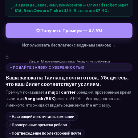
В 3 раза дешевле, чем у конкурентов — OnwardTicket берет
$16, BestOnwardTicket $14. Вы платите $7.90.
Получить Премиум — $7.90
Использовать бесплатно (с водяным знаком) →
Stripe · Мгновенная доставка · Аккаунт не требуется
ПОДАЙТЕ ЗАЯВКУ С УВЕРЕННОСТЬЮ
Ваша заявка на Таиланд почти готова. Убедитесь,
что ваш билет соответствует усилиям.
Премиум показывает
a major carrier
брендинг, проверенные время
вылета из
Bangkok (BKK)
и чистый PDF — без водяного знака.
Именно то, что ожидают видеть рецензенты the embassy.
Настоящий логотип авиакомпании
Проверенные времена рейсов
Подтверждение по электронной почте