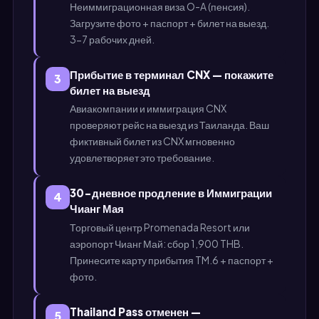
Неиммиграционная виза O-A (пенсия).
Загрузите фото + паспорт + билет на выезд.
3-7 рабочих дней.
Прибытие в терминал CNX — покажите
3
билет на выезд
Авиакомпании и иммиграция CNX
проверяют рейс на выезд из Таиланда. Ваш
фиктивный билет из CNX мгновенно
удовлетворяет это требование.
30-дневное продление в Иммиграции
4
Чианг Мая
Торговый центр Promenada Resort или
аэропорт Чианг Май: сбор 1,900 THB.
Принесите карту прибытия TM.6 + паспорт +
фото.
Thailand Pass отменен —
5