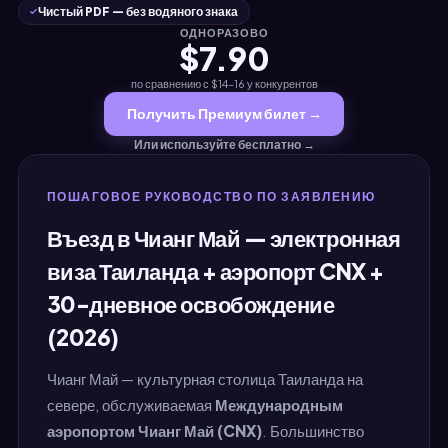
Чистый PDF — без водяного знака
ОДНОРАЗОВО
$7.90
по сравнению с $14–16 у конкурентов
Получить Премиум билет →
Или используйте бесплатно →
ПОШАГОВОЕ РУКОВОДСТВО ПО ЗАЯВЛЕНИЮ
Въезд в Чианг Май — электронная
виза Таиланда + аэропорт CNX +
30-дневное освобождение
(2026)
Чианг Май — культурная столица Таиланда на
севере, обслуживаемая
Международным
аэропортом Чианг Май (CNX)
. Большинство