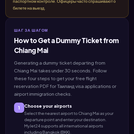
паспортном контроле. Офицеры часто спрашивают о
билете на выезд.
ШАГ ЗА ШАГОМ
How to Get a Dummy Ticket from
Chiang Mai
Generating a dummy ticket departing from
Chiang Mai takes under 30 seconds. Follow
these four steps to get your free flight
reservation PDF for Таиланд visa applications or
airport immigration checks.
Choose your airports
1
Select the nearest airport to Chiang Mai as your
departure point and enter your destination.
MyJet24 supports all international airports
including Bangkok (BKK).