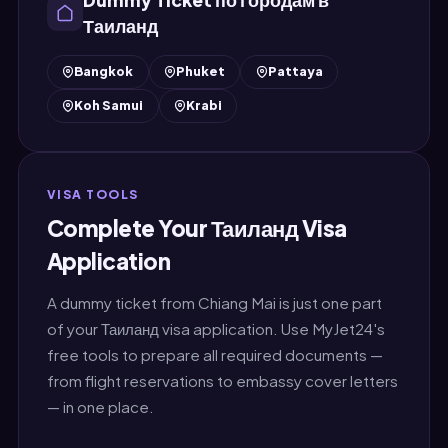
Dummy Ticket по городам в
Таиланд
Bangkok
Phuket
Pattaya
Koh Samui
Krabi
VISA TOOLS
Complete Your Таиланд Visa
Application
A dummy ticket from Chiang Mai is just one part
of your Таиланд visa application. Use MyJet24's
free tools to prepare all required documents —
from flight reservations to embassy cover letters
— in one place.