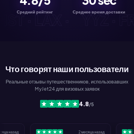
4.8/5
30
sec
Средний рейтинг
Среднее время доставки
· IST · LAX ·
YYZ · 
Что говорят наши пользователи
Реальные отзывы путешественников, использовавших
MyJet24 для визовых заявок
4.8
/5
 назад
2 месяца назад