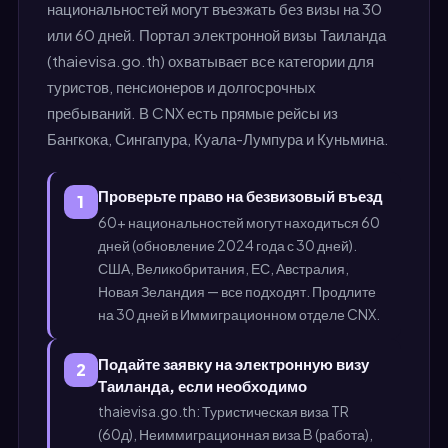
национальностей могут въезжать без визы на 30
или 60 дней. Портал электронной визы Таиланда
(thaievisa.go.th) охватывает все категории для
туристов, пенсионеров и долгосрочных
пребываний. В CNX есть прямые рейсы из
Бангкока, Сингапура, Куала-Лумпура и Куньмина.
Проверьте право на безвизовый въезд
1
60+ национальностей могут находиться 60
дней (обновление 2024 года с 30 дней).
США, Великобритания, ЕС, Австралия,
Новая Зеландия — все подходят. Продлите
на 30 дней в Иммиграционном отделе CNX.
Подайте заявку на электронную визу
2
Таиланда, если необходимо
thaievisa.go.th: Туристическая виза TR
(60д), Неиммиграционная виза B (работа),