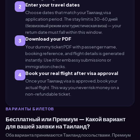
Enter your travel dates
2
Choose dates that match your Таиланд visa
application period. The stay limit is 30-60 дней
(безвизовый режим или туристическая виза) — your
return date must fall within this window.
Download your PDF
3
Your dummy ticket PDF with passenger name,
booking reference, and flight details is generated
instantly. Use it for embassy submissions or
immigration checks.
Book your real flight after visa approval
4
Once your Таиланд visa is approved, book your
actual flight. This way you never risk money on a
non-refundable ticket.
ВАРИАНТЫ БИЛЕТОВ
Бесплатный или Премиум — Какой вариант
для вашей заявки на Таиланд?
Оба варианта принимаются Таиланд посольствами. Премиум