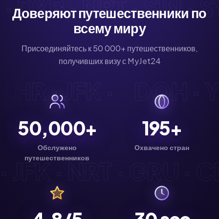
DXB · NRT · SIN · SY
Доверяют путешественники по
всему миру
Присоединяйтесь к 50 000+ путешественников,
получивших визу с MyJet24
· LHR · JFK ·
DOH · 
50,000+
195+
Обслужено
Охвачено стран
путешественников
JFK · NRT · GRU · CD