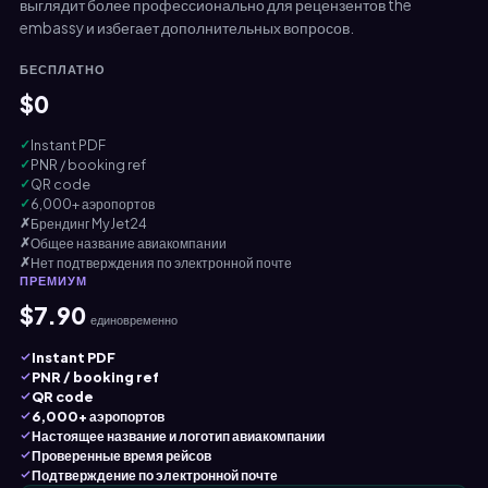
выглядит более профессионально для рецензентов the
embassy и избегает дополнительных вопросов.
БЕСПЛАТНО
$0
✓
Instant PDF
✓
PNR / booking ref
✓
QR code
✓
6,000+ аэропортов
✗
Брендинг MyJet24
✗
Общее название авиакомпании
✗
Нет подтверждения по электронной почте
ПРЕМИУМ
$7.90
единовременно
Instant PDF
PNR / booking ref
QR code
6,000+ аэропортов
Настоящее название и логотип авиакомпании
Проверенные время рейсов
Подтверждение по электронной почте