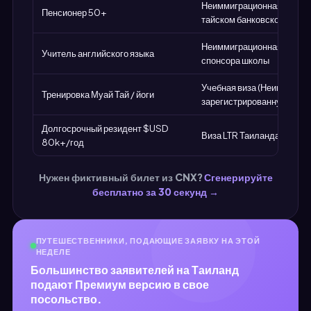
Неиммиграционная виза O-
Пенсионер 50+
тайском банковском счете
Неиммиграционная виза B 
Учитель английского языка
спонсора школы
Учебная виза (Неиммиграц
Тренировка Муай Тай / йоги
зарегистрированную шко
Долгосрочный резидент $USD
Виза LTR Таиланда (10 лет
80k+/год
Нужен фиктивный билет из CNX?
Сгенерируйте
бесплатно за 30 секунд →
ПУТЕШЕСТВЕННИКИ, ПОДАЮЩИЕ ЗАЯВКУ НА ЭТОЙ
НЕДЕЛЕ
Большинство заявителей на Таиланд
подают Премиум версию в свое
посольство.