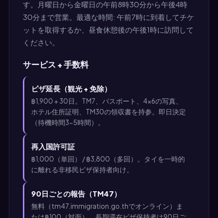
す。月曜日から金曜日の午前8時30分から午後4時
30分まで営業。最適な時間: 午前7時に到着してチケ
ットを取得するか、昼食休憩後の午後1時に訪問して
ください。
サービス + 手数料
ビザ延長（観光 + 免除）
฿1,900 + 30日。TM7、パスポート、4×6の写真、
ホテル住所証明、TM30の領収書を持参。即日決定
（待機時間3-5時間）。
再入国許可証
฿1,000（単回） / ฿3,800（多回）。タイを一時的
に離れる非移民ビザ保持者向け。
90日ごとの報告（TM47）
無料（tm47.immigration.go.thでオンライン）ま
たは฿100（対面）。長期滞在ビザ保持者は90日ご