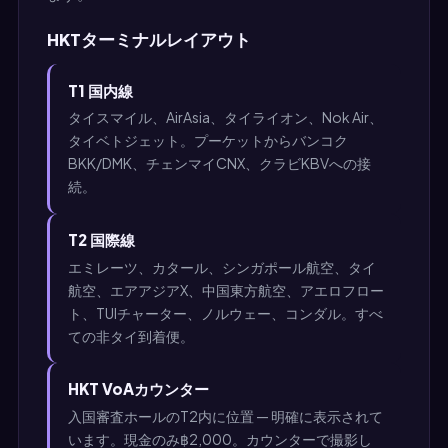
HKTターミナルレイアウト
T1 国内線
タイスマイル、AirAsia、タイライオン、Nok Air、
タイベトジェット。プーケットからバンコク
BKK/DMK、チェンマイCNX、クラビKBVへの接
続。
T2 国際線
エミレーツ、カタール、シンガポール航空、タイ
航空、エアアジアX、中国東方航空、アエロフロー
ト、TUIチャーター、ノルウェー、コンダル。すべ
ての非タイ到着便。
HKT VoAカウンター
入国審査ホールのT2内に位置 — 明確に表示されて
います。現金のみ฿2,000。カウンターで撮影し