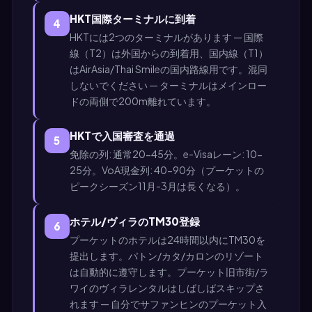
HKT国際ターミナルに到着
4
HKTには2つのターミナルがあります — 国際
線（T2）は外国からの到着用、国内線（T1）
はAirAsia/Thai Smileの国内路線用です。混同
しないでください — ターミナルはメインロー
ドの両側で200m離れています。
HKTで入国審査を通過
5
免除の列: 通常20-45分。e-Visaレーン: 10-
25分。VoA現金列: 40-90分（プーケットの
ピークシーズン11月-3月は長くなる）。
ホテル/ヴィラのTM30登録
6
プーケットのホテルは24時間以内にTM30を
提出します。パトン/カタ/カロンのリゾート
は自動的に遵守します。プーケット旧市街/ラ
ワイのヴィラレンタルはしばしばスキップさ
れます — 自分でサファンヒンのプーケット入