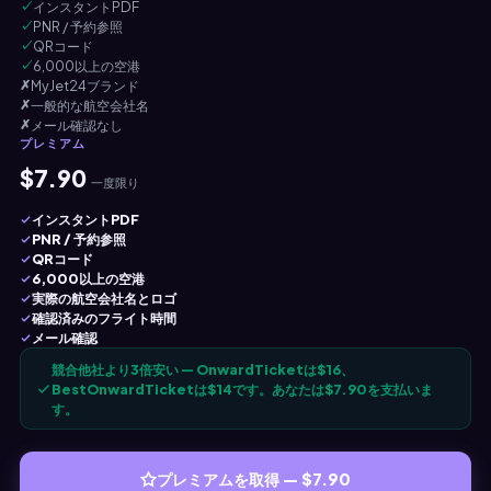
✓
インスタントPDF
✓
PNR / 予約参照
✓
QRコード
✓
6,000以上の空港
✗
MyJet24ブランド
✗
一般的な航空会社名
✗
メール確認なし
プレミアム
$7.90
一度限り
インスタントPDF
PNR / 予約参照
QRコード
6,000以上の空港
実際の航空会社名とロゴ
確認済みのフライト時間
メール確認
競合他社より3倍安い — OnwardTicketは$16、
BestOnwardTicketは$14です。あなたは$7.90を支払いま
す。
プレミアムを取得 — $7.90