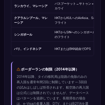
バスプーケット→サトゥン + フェ
ランカウイ、マレーシア
カウイ
クアラルンプール、マレ
HKTからKULへのAirAsia、Sco
ーシア
フライト
HKTからSINへのシンガポール航空、AirA
シンガポール
のフライト
バリ、インドネシア
HKTまたはBKK経由でDPS
ボーダーランの制限（2014年以降）
2014年以降、タイの移民局は陸路の免除のみの
再入国を通常年間2回に制限しています — 3回目
の試みはしばしば拒否されます。航空路の再入国
は公式には制限されていませんが、データベース
はパターンを追跡しています。長期滞在の場合
は、e-Visaの多重入国、DTV、またはB211Aを選