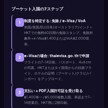
プーケット入国の7ステップ
制度を特定する: 免除 / e-Visa / VoA
1
米国/英国/EU/日本/オーストラリア/インド =
HKTでの無料60日間の免除スタンプ。免除対
象外 = e-Visa ฿1,400またはVoA ฿2,000現
金。
e-Visaの場合: thaievisa.go.thで申請
2
フライトの7-14日前。パスポート、4×6 cm
の写真、HKTまたはタイ国境からの往路フラ
イト、ホテルの証明（プーケット/クラビ/パ
ンガー）をアップロード。
支払い + PDF入国許可証を受け取る
3
฿1,400単一 / ฿5,000複数入国。承認まで7-
14営業日。HKT用に2部印刷。