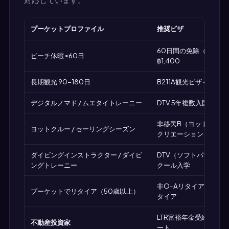
プーケットプロファイル
推奨ビザ
60日間の免除（無料）ま
ビーチ休暇 ≤60日
฿1,400
長期観光 90-180日
B211A観光ビザ + 2回
デジタルノマド / ムエタイトレーニー
DTV 5年複数入国 ฿10,
非移民B（ヨットサービ
ヨットクルー / セーリングシーズン
クリエーション）
ダイビングインストラクター / ダイビ
DTV（ソフトパワースポ
ングトレーニー
クール入学
非O-Aリタイアメントビ
プーケットでリタイア（50歳以上）
タイア
LTR富裕年金受給者（1
不動産投資家
ート