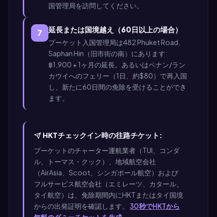
国管理局を訪問してください。
延長または国境越え（60日以上の場合）
7
プーケット入国管理局は482 Phuket Road,
Saphan Hin（旧市街の南）にあります:
฿1,900 + 1ヶ月の延長。あるいはペナン/ラン
カウイへのフェリー（1日、約$80）で再入国
し、新たに60日間の免除を受けることができ
ます。
HKTチェックイン時の往路チケット:
プーケットのチャーター運航業者（TUI、コンダ
ル、トーマス・クック）、地域航空会社
（AirAsia、Scoot、シンガポール航空）および
フルサービス航空会社（エミレーツ、カタール、
タイ航空）は、免除期間内にHKTまたはタイ国境
からの出発証明を確認します。
30秒でHKTから