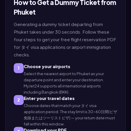
How to Get a Dummy Ticket from
Phuket
Generating a dummy ticket departing from
Phuket takes under 30 seconds. Follow these
four steps to get your free flight reservation PDF
for タイ visa applications or airport immigration
checks.
Choose your airports
1
Select the nearest airport to Phuket as your
departure point and enter your destination.
MyJet24 supports all international airports
including Bangkok (BKK).
Enter your travel dates
2
Choose dates that match your タイ visa
application period. The stay limit is 30~60日間(ビザ
免除またはツーリストビザ) — your return date must
fall within this window.
Download your PDF