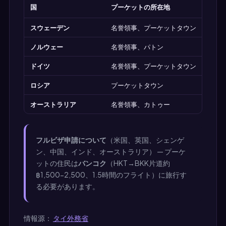
国
プーケットの所在地
スウェーデン
名誉領事、プーケットタウン
ノルウェー
名誉領事、パトン
ドイツ
名誉領事、プーケットタウン
ロシア
プーケットタウン
オーストラリア
名誉領事、カトゥー
フルビザ申請について
（米国、英国、シェンゲ
ン、中国、インド、オーストラリア） — プーケ
ットの住民は
バンコク
（HKT→BKK片道約
฿1,500-2,500、1.5時間のフライト）に旅行す
る必要があります。
情報源：
タイ外務省