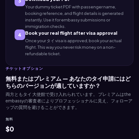
3
Your dummy ticket PDF with passenger name,
booking reference, and flight details is generated
instantly. Use it for embassy submissions or
immigration checks.
Book your real flight after visa approval
4
Once your タイ visa is approved, book your actual
flight. This way you never risk money on a non-
refundable ticket.
チケットオプション
無料またはプレミアム — あなたのタイ申請にはど
ちらのバージョンが適していますか？
両方ともタイ 大使館で受け入れられています。 プレミアムはthe
embassyの審査者によりプロフェッショナルに見え、フォローア
ップの質問を避けることができます。
無料
$0