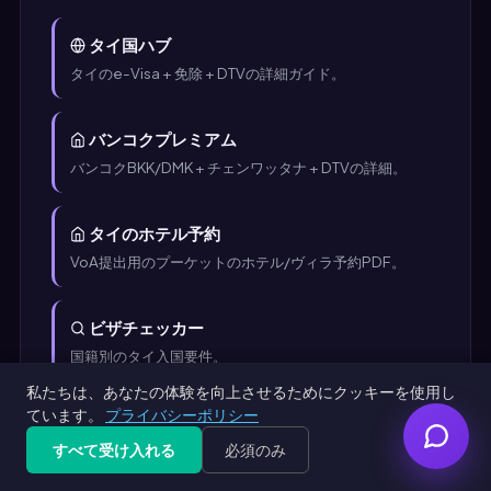
タイ国ハブ
タイのe-Visa + 免除 + DTVの詳細ガイド。
バンコクプレミアム
バンコクBKK/DMK + チェンワッタナ + DTVの詳細。
タイのホテル予約
VoA提出用のプーケットのホテル/ヴィラ予約PDF。
ビザチェッカー
国籍別のタイ入国要件。
私たちは、あなたの体験を向上させるためにクッキーを使用し
ています。
プライバシーポリシー
大使館検索
すべて受け入れる
必須のみ
タイ王国大使館 + プーケット名誉領事館。
Get Free PDF — 30 seconds
Generate Free