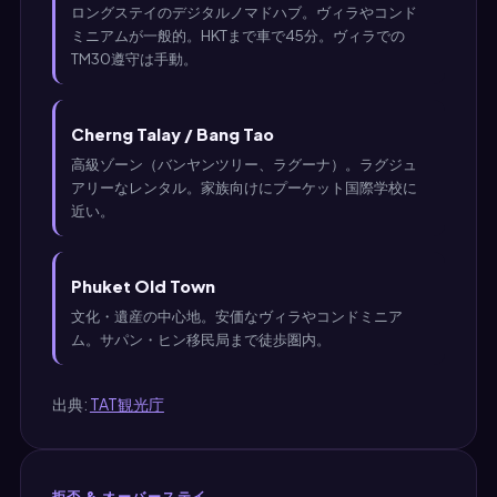
ロングステイのデジタルノマドハブ。ヴィラやコンド
ミニアムが一般的。HKTまで車で45分。ヴィラでの
TM30遵守は手動。
Cherng Talay / Bang Tao
高級ゾーン（バンヤンツリー、ラグーナ）。ラグジュ
アリーなレンタル。家族向けにプーケット国際学校に
近い。
Phuket Old Town
文化・遺産の中心地。安価なヴィラやコンドミニア
ム。サパン・ヒン移民局まで徒歩圏内。
出典:
TAT観光庁
拒否 & オーバーステイ