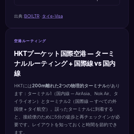
出典:
BOI LTR
·
タイe-Visa
空港ルーティング
HKTプーケット国際空港 — ターミ
ナルルーティング + 国際線 vs 国内
線
HKTには
200m離れた2つの物理的ターミナル
があり
ます：ターミナル1（国内線 — AirAsia、Nok Air、タ
イライオン）とターミナル2（国際線 — すべての外
国便 + タイ航空）。誤ったターミナルに到着する
と、接続便のために5分の徒歩と再チェックインが必
要です。レイアウトを知っておくと時間を節約でき
ます。