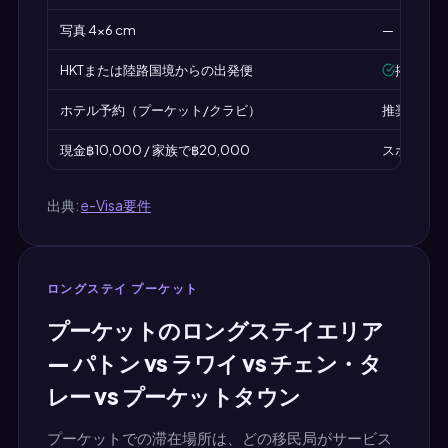
写真 4×6 cm
—（なし）
HKTまたは陸路国境からの出発便
搭乗時
ホテル予約（プーケット/クラビ）
推奨
現金฿10,000 / 家族で฿20,000
スポットチ
出典:
e-Visa要件
ロングステイ プーケット
プーケットのロングステイエリア
— パトン vs ラワイ vs チェン・タ
レー vs プーケットタウン
プーケットでの滞在場所は、どの移民局がサービス