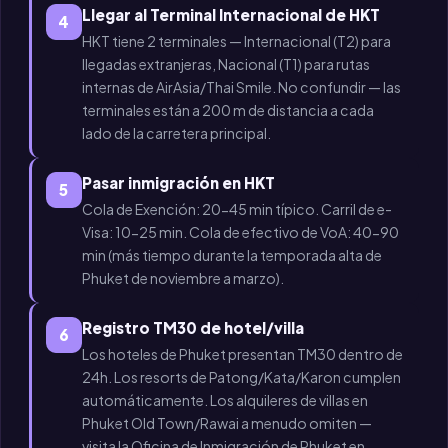
Llegar al Terminal Internacional de HKT
4
HKT tiene 2 terminales — Internacional (T2) para
llegadas extranjeras, Nacional (T1) para rutas
internas de AirAsia/Thai Smile. No confundir — las
terminales están a 200 m de distancia a cada
lado de la carretera principal.
Pasar inmigración en HKT
5
Cola de Exención: 20-45 min típico. Carril de e-
Visa: 10-25 min. Cola de efectivo de VoA: 40-90
min (más tiempo durante la temporada alta de
Phuket de noviembre a marzo).
Registro TM30 de hotel/villa
6
Los hoteles de Phuket presentan TM30 dentro de
24h. Los resorts de Patong/Kata/Karon cumplen
automáticamente. Los alquileres de villas en
Phuket Old Town/Rawai a menudo omiten —
visita la Oficina de Inmigración de Phuket en