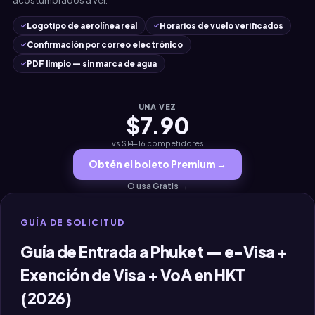
Logotipo de aerolínea real
Horarios de vuelo verificados
Confirmación por correo electrónico
PDF limpio — sin marca de agua
UNA VEZ
$7.90
vs $14–16 competidores
Obtén el boleto Premium →
O usa Gratis →
GUÍA DE SOLICITUD
Guía de Entrada a Phuket — e-Visa +
Exención de Visa + VoA en HKT
(2026)