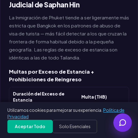
Judicial de Saphan Hin
La Inmigración de Phuket tiende a ser ligeramente más
estricta que Bangkok en los patrones de abuso de
visa de turista — más fácil detectar a los que cruzan la
frontera de forma habitual debido a la pequeña
geografía. Las reglas de exceso de estancia son
idénticas a las de todo Tailandia.
Multas por Exceso de Estancia +
Prohibiciones de Reingreso
Duración del Exceso de
Multa (THB)
Estancia
Utilizamos cookies para mejorar su experiencia.
Política de
฿500/día, máximo
1-90 días auto-reportados
Privacidad
฿20,000
Aceptar Todo
Solo Esenciales
Get Free PDF — 30 seconds
Generate Free
>90 días auto-reportados
฿20,000