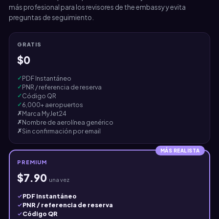
más profesional para los revisores de the embassy y evita
preguntas de seguimiento.
GRATIS
$0
✓
PDF Instantáneo
✓
PNR / referencia de reserva
✓
Código QR
✓
6,000+ aeropuertos
✗
Marca MyJet24
✗
Nombre de aerolínea genérico
✗
Sin confirmación por email
MÁS REALISTA
PREMIUM
$7.90
una vez
PDF Instantáneo
PNR / referencia de reserva
Código QR