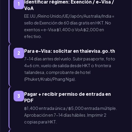
Identificar régimen: Exención / e-Visa /
1
VoA
EE.UU./Reino Unido/UE/Japón/Australia/India =
sello de Exención de 60 días gratis en HKT. No
exentos = e-Visa ฿1,400 o VoA ฿2,000 en
efectivo.
Para e-Visa: solicitar en thaievisa.go.th
2
7-14 días antes del vuelo. Subir pasaporte, foto
4×6 cm, vuelo de salida desde HKT o frontera
tailandesa, comprobante de hotel
(Phuket/Krabi/Phang Nga).
Pagar + recibir permiso de entrada en
3
PDF
฿1,400 entrada única / ฿5,000 entrada múltiple.
Aprobación en 7-14 días hábiles. Imprimir 2
copias para HKT.