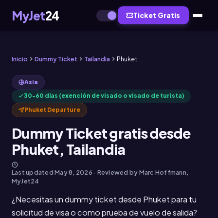
MyJet
24
Ticket Gratis
Inicio
Dummy Ticket
Tailandia
Phuket
Asia
30-60 días (exención de visado o visado de turista)
Phuket Departure
Dummy Ticket gratis desde
Phuket, Tailandia
Last updated
May 8, 2026
· Reviewed by Marc Hoffmann,
MyJet24
¿Necesitas un dummy ticket desde Phuket para tu
solicitud de visa o como prueba de vuelo de salida?