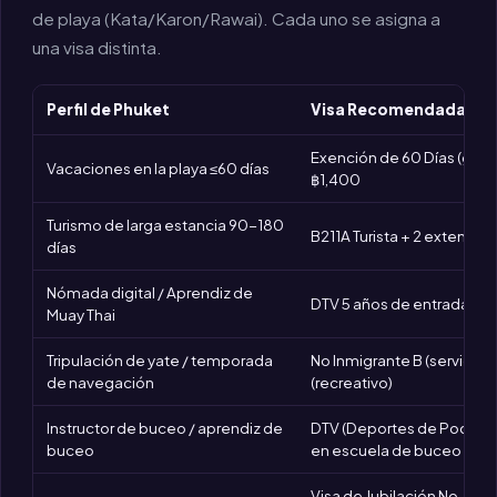
de playa (Kata/Karon/Rawai). Cada uno se asigna a
una visa distinta.
Perfil de Phuket
Visa Recomendada
Exención de 60 Días (gratis
Vacaciones en la playa ≤60 días
฿1,400
Turismo de larga estancia 90-180
B211A Turista + 2 extensio
días
Nómada digital / Aprendiz de
DTV 5 años de entrada mú
Muay Thai
Tripulación de yate / temporada
No Inmigrante B (servicio 
de navegación
(recreativo)
Instructor de buceo / aprendiz de
DTV (Deportes de Poder S
buceo
en escuela de buceo
Visa de Jubilación No-O-A