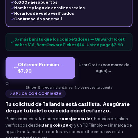
6,000+ aeropuertos
Nombre y logo de aerolínea reales
Horarios de vuelo verificados
Confirmación por email
3× más barato que los competidores — OnwardTicket
cobra $16, BestOnwardTicket $14. Usted paga $7.90.
Obtener Premium —
Usar Gratis (con marca de
$7.90
agua) →
Stripe · Entrega instantánea · No se necesita cuenta
APLICA CON CONFIANZA
Tu solicitud de Tailandia está casi lista. Asegúrate
de que tu boleto coincida con el esfuerzo.
Premium muestra la marca de
a major carrier
, horarios de salida
verificados desde
Bangkok (BKK)
, y un PDF limpio — sin marca de
agua. Exactamente lo que los revisores de the embassy están
acostumbrados a ver.