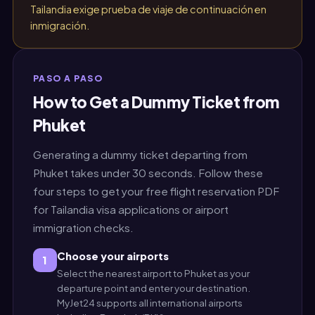
Tailandia exige prueba de viaje de continuación en
inmigración.
PASO A PASO
How to Get a Dummy Ticket from
Phuket
Generating a dummy ticket departing from
Phuket takes under 30 seconds. Follow these
four steps to get your free flight reservation PDF
for Tailandia visa applications or airport
immigration checks.
Choose your airports
1
Select the nearest airport to Phuket as your
departure point and enter your destination.
MyJet24 supports all international airports