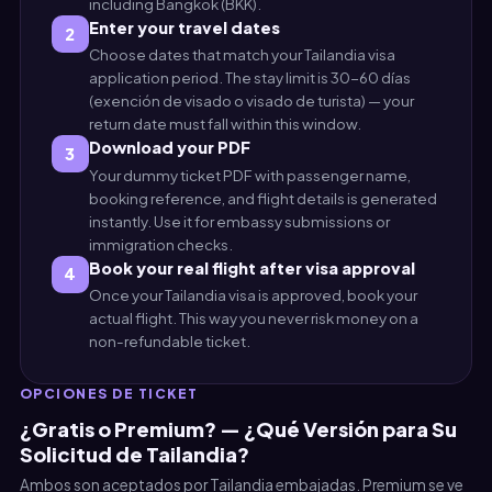
including Bangkok (BKK).
Enter your travel dates
2
Choose dates that match your Tailandia visa
application period. The stay limit is 30-60 días
(exención de visado o visado de turista) — your
return date must fall within this window.
Download your PDF
3
Your dummy ticket PDF with passenger name,
booking reference, and flight details is generated
instantly. Use it for embassy submissions or
immigration checks.
Book your real flight after visa approval
4
Once your Tailandia visa is approved, book your
actual flight. This way you never risk money on a
non-refundable ticket.
OPCIONES DE TICKET
¿Gratis o Premium? — ¿Qué Versión para Su
Solicitud de Tailandia?
Ambos son aceptados por Tailandia embajadas. Premium se ve